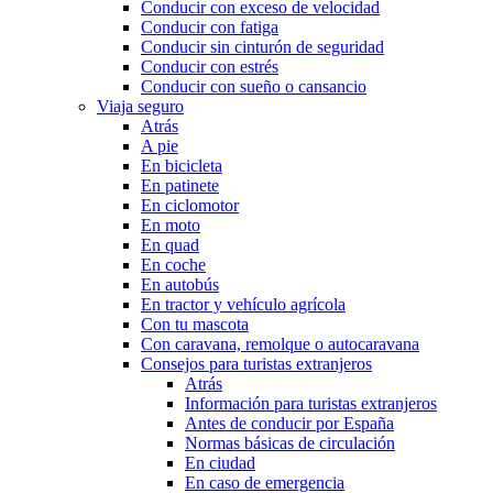
Conducir con exceso de velocidad
Conducir con fatiga
Conducir sin cinturón de seguridad
Conducir con estrés
Conducir con sueño o cansancio
Viaja seguro
Atrás
A pie
En bicicleta
En patinete
En ciclomotor
En moto
En quad
En coche
En autobús
En tractor y vehículo agrícola
Con tu mascota
Con caravana, remolque o autocaravana
Consejos para turistas extranjeros
Atrás
Información para turistas extranjeros
Antes de conducir por España
Normas básicas de circulación
En ciudad
En caso de emergencia