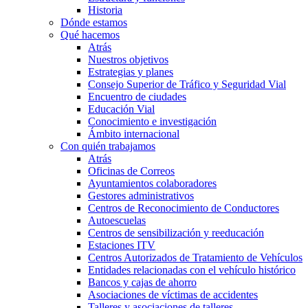
Historia
Dónde estamos
Qué hacemos
Atrás
Nuestros objetivos
Estrategias y planes
Consejo Superior de Tráfico y Seguridad Vial
Encuentro de ciudades
Educación Vial
Conocimiento e investigación
Ámbito internacional
Con quién trabajamos
Atrás
Oficinas de Correos
Ayuntamientos colaboradores
Gestores administrativos
Centros de Reconocimiento de Conductores
Autoescuelas
Centros de sensibilización y reeducación
Estaciones ITV
Centros Autorizados de Tratamiento de Vehículos
Entidades relacionadas con el vehículo histórico
Bancos y cajas de ahorro
Asociaciones de víctimas de accidentes
Talleres y asociaciones de talleres