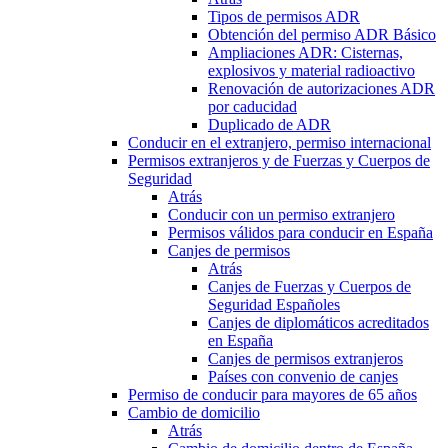
Tipos de permisos ADR
Obtención del permiso ADR Básico
Ampliaciones ADR: Cisternas,
explosivos y material radioactivo
Renovación de autorizaciones ADR
por caducidad
Duplicado de ADR
Conducir en el extranjero, permiso internacional
Permisos extranjeros y de Fuerzas y Cuerpos de
Seguridad
Atrás
Conducir con un permiso extranjero
Permisos válidos para conducir en España
Canjes de permisos
Atrás
Canjes de Fuerzas y Cuerpos de
Seguridad Españoles
Canjes de diplomáticos acreditados
en España
Canjes de permisos extranjeros
Países con convenio de canjes
Permiso de conducir para mayores de 65 años
Cambio de domicilio
Atrás