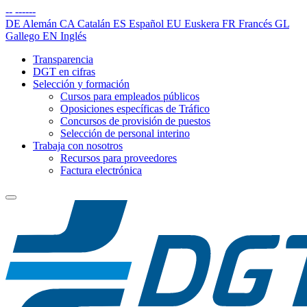
--
------
DE
Alemán
CA
Catalán
ES
Español
EU
Euskera
FR
Francés
GL
Gallego
EN
Inglés
Transparencia
DGT en cifras
Selección y formación
Cursos para empleados públicos
Oposiciones específicas de Tráfico
Concursos de provisión de puestos
Selección de personal interino
Trabaja con nosotros
Recursos para proveedores
Factura electrónica