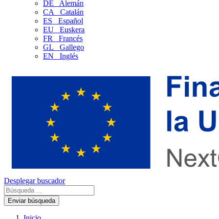
DE
Alemán
CA
Catalán
ES
Español
EU
Euskera
FR
Francés
GL
Gallego
EN
Inglés
Desplegar buscador
Enviar búsqueda
Inicio