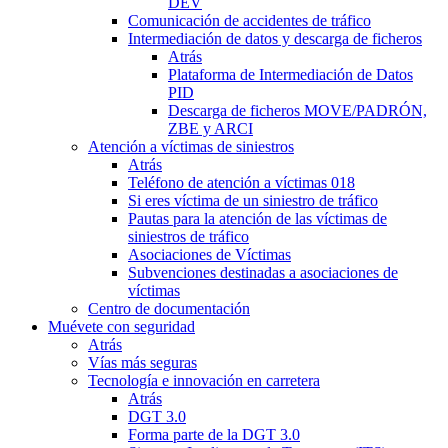
DEV
Comunicación de accidentes de tráfico
Intermediación de datos y descarga de ficheros
Atrás
Plataforma de Intermediación de Datos
PID
Descarga de ficheros MOVE/PADRÓN,
ZBE y ARCI
Atención a víctimas de siniestros
Atrás
Teléfono de atención a víctimas 018
Si eres víctima de un siniestro de tráfico
Pautas para la atención de las víctimas de
siniestros de tráfico
Asociaciones de Víctimas
Subvenciones destinadas a asociaciones de
víctimas
Centro de documentación
Muévete con seguridad
Atrás
Vías más seguras
Tecnología e innovación en carretera
Atrás
DGT 3.0
Forma parte de la DGT 3.0