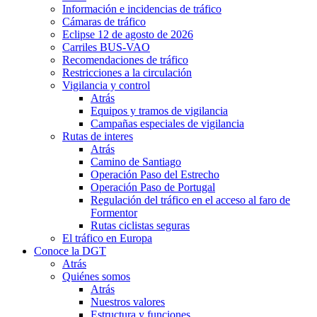
Información e incidencias de tráfico
Cámaras de tráfico
Eclipse 12 de agosto de 2026
Carriles BUS-VAO
Recomendaciones de tráfico
Restricciones a la circulación
Vigilancia y control
Atrás
Equipos y tramos de vigilancia
Campañas especiales de vigilancia
Rutas de interes
Atrás
Camino de Santiago
Operación Paso del Estrecho
Operación Paso de Portugal
Regulación del tráfico en el acceso al faro de
Formentor
Rutas ciclistas seguras
El tráfico en Europa
Conoce la DGT
Atrás
Quiénes somos
Atrás
Nuestros valores
Estructura y funciones