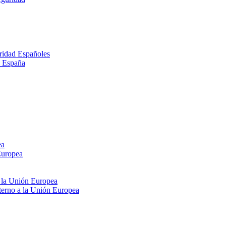
ridad Españoles
n España
ea
Europea
e la Unión Europea
xterno a la Unión Europea