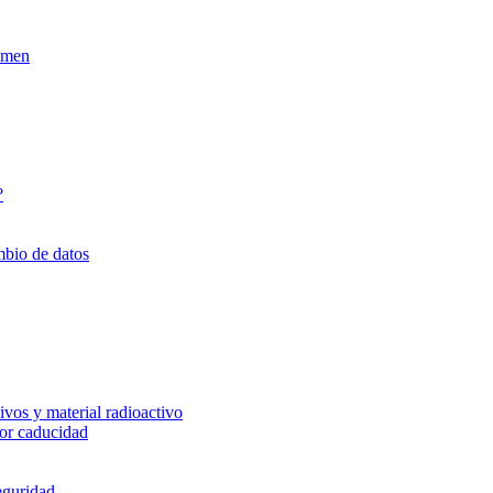
xamen
?
mbio de datos
vos y material radioactivo
or caducidad
eguridad