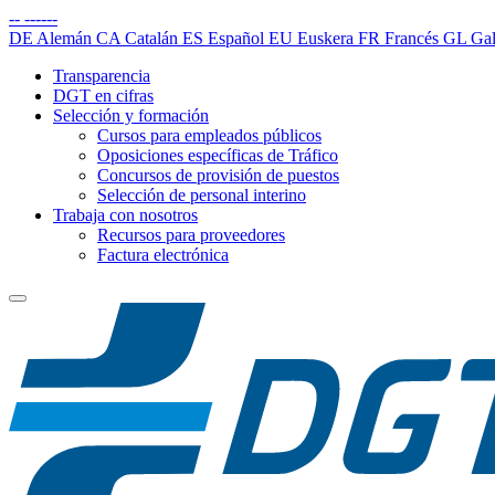
--
------
DE
Alemán
CA
Catalán
ES
Español
EU
Euskera
FR
Francés
GL
Gal
Transparencia
DGT en cifras
Selección y formación
Cursos para empleados públicos
Oposiciones específicas de Tráfico
Concursos de provisión de puestos
Selección de personal interino
Trabaja con nosotros
Recursos para proveedores
Factura electrónica