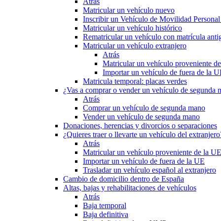
Atrás
Matricular un vehículo nuevo
Inscribir un Vehículo de Movilidad Person
Matricular un vehículo histórico
Rematricular un vehículo con matrícula anti
Matricular un vehículo extranjero
Atrás
Matricular un vehículo proveniente d
Importar un vehículo de fuera de la 
Matricula temporal: placas verdes
¿Vas a comprar o vender un vehículo de segunda
Atrás
Comprar un vehículo de segunda mano
Vender un vehículo de segunda mano
Donaciones, herencias y divorcios o separaciones
¿Quieres traer o llevarte un vehículo del extranjero
Atrás
Matricular un vehículo proveniente de la U
Importar un vehículo de fuera de la UE
Trasladar un vehículo español al extranjero
Cambio de domicilio dentro de España
Altas, bajas y rehabilitaciones de vehículos
Atrás
Baja temporal
Baja definitiva