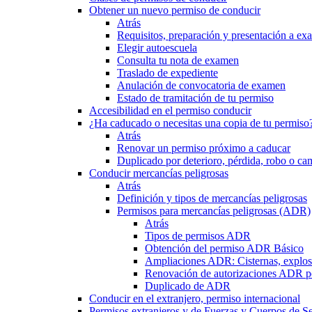
Obtener un nuevo permiso de conducir
Atrás
Requisitos, preparación y presentación a e
Elegir autoescuela
Consulta tu nota de examen
Traslado de expediente
Anulación de convocatoria de examen
Estado de tramitación de tu permiso
Accesibilidad en el permiso conducir
¿Ha caducado o necesitas una copia de tu permiso
Atrás
Renovar un permiso próximo a caducar
Duplicado por deterioro, pérdida, robo o ca
Conducir mercancías peligrosas
Atrás
Definición y tipos de mercancías peligrosas
Permisos para mercancías peligrosas (ADR)
Atrás
Tipos de permisos ADR
Obtención del permiso ADR Básico
Ampliaciones ADR: Cisternas, explosi
Renovación de autorizaciones ADR p
Duplicado de ADR
Conducir en el extranjero, permiso internacional
Permisos extranjeros y de Fuerzas y Cuerpos de S