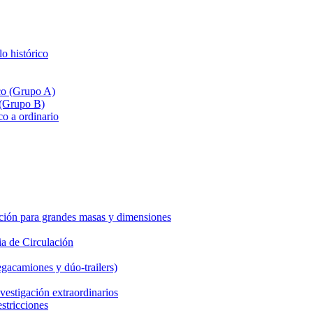
lo histórico
ico (Grupo A)
 (Grupo B)
co a ordinario
ción para grandes masas y dimensiones
a de Circulación
gacamiones y dúo-trailers)
vestigación extraordinarios
estricciones