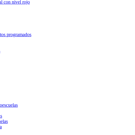
l con nivel rojo
entos programados
s
toescuelas
as
uelas
a