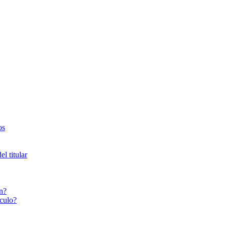
os
l titular
n?
culo?