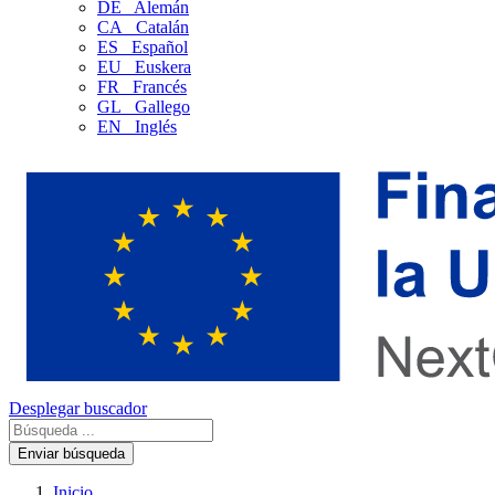
DE
Alemán
CA
Catalán
ES
Español
EU
Euskera
FR
Francés
GL
Gallego
EN
Inglés
Desplegar buscador
Enviar búsqueda
Inicio