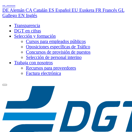
--
------
DE
Alemán
CA
Catalán
ES
Español
EU
Euskera
FR
Francés
GL
Gallego
EN
Inglés
Transparencia
DGT en cifras
Selección y formación
Cursos para empleados públicos
Oposiciones específicas de Tráfico
Concursos de provisión de puestos
Selección de personal interino
Trabaja con nosotros
Recursos para proveedores
Factura electrónica