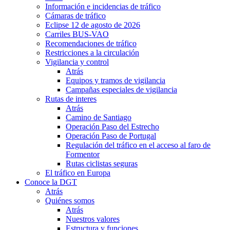
Información e incidencias de tráfico
Cámaras de tráfico
Eclipse 12 de agosto de 2026
Carriles BUS-VAO
Recomendaciones de tráfico
Restricciones a la circulación
Vigilancia y control
Atrás
Equipos y tramos de vigilancia
Campañas especiales de vigilancia
Rutas de interes
Atrás
Camino de Santiago
Operación Paso del Estrecho
Operación Paso de Portugal
Regulación del tráfico en el acceso al faro de
Formentor
Rutas ciclistas seguras
El tráfico en Europa
Conoce la DGT
Atrás
Quiénes somos
Atrás
Nuestros valores
Estructura y funciones