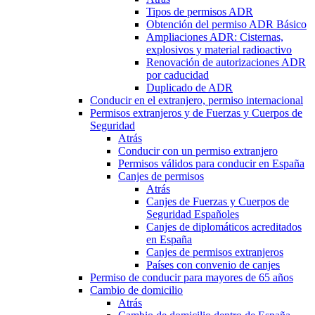
Tipos de permisos ADR
Obtención del permiso ADR Básico
Ampliaciones ADR: Cisternas,
explosivos y material radioactivo
Renovación de autorizaciones ADR
por caducidad
Duplicado de ADR
Conducir en el extranjero, permiso internacional
Permisos extranjeros y de Fuerzas y Cuerpos de
Seguridad
Atrás
Conducir con un permiso extranjero
Permisos válidos para conducir en España
Canjes de permisos
Atrás
Canjes de Fuerzas y Cuerpos de
Seguridad Españoles
Canjes de diplomáticos acreditados
en España
Canjes de permisos extranjeros
Países con convenio de canjes
Permiso de conducir para mayores de 65 años
Cambio de domicilio
Atrás