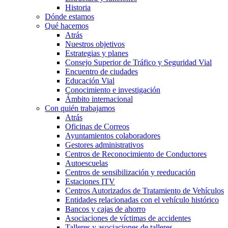
Historia
Dónde estamos
Qué hacemos
Atrás
Nuestros objetivos
Estrategias y planes
Consejo Superior de Tráfico y Seguridad Vial
Encuentro de ciudades
Educación Vial
Conocimiento e investigación
Ámbito internacional
Con quién trabajamos
Atrás
Oficinas de Correos
Ayuntamientos colaboradores
Gestores administrativos
Centros de Reconocimiento de Conductores
Autoescuelas
Centros de sensibilización y reeducación
Estaciones ITV
Centros Autorizados de Tratamiento de Vehículos
Entidades relacionadas con el vehículo histórico
Bancos y cajas de ahorro
Asociaciones de víctimas de accidentes
Talleres y asociaciones de talleres