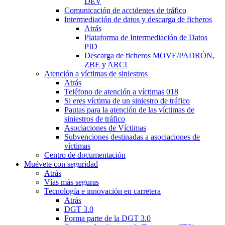
DEV
Comunicación de accidentes de tráfico
Intermediación de datos y descarga de ficheros
Atrás
Plataforma de Intermediación de Datos
PID
Descarga de ficheros MOVE/PADRÓN,
ZBE y ARCI
Atención a víctimas de siniestros
Atrás
Teléfono de atención a víctimas 018
Si eres víctima de un siniestro de tráfico
Pautas para la atención de las víctimas de
siniestros de tráfico
Asociaciones de Víctimas
Subvenciones destinadas a asociaciones de
víctimas
Centro de documentación
Muévete con seguridad
Atrás
Vías más seguras
Tecnología e innovación en carretera
Atrás
DGT 3.0
Forma parte de la DGT 3.0