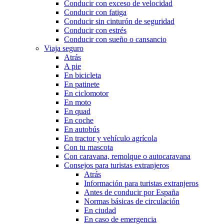
Conducir con exceso de velocidad
Conducir con fatiga
Conducir sin cinturón de seguridad
Conducir con estrés
Conducir con sueño o cansancio
Viaja seguro
Atrás
A pie
En bicicleta
En patinete
En ciclomotor
En moto
En quad
En coche
En autobús
En tractor y vehículo agrícola
Con tu mascota
Con caravana, remolque o autocaravana
Consejos para turistas extranjeros
Atrás
Información para turistas extranjeros
Antes de conducir por España
Normas básicas de circulación
En ciudad
En caso de emergencia