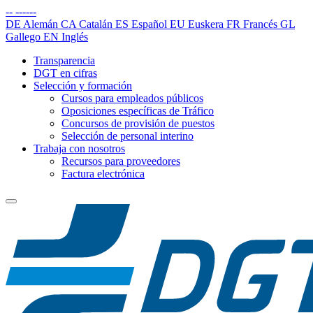
--
------
DE
Alemán
CA
Catalán
ES
Español
EU
Euskera
FR
Francés
GL
Gallego
EN
Inglés
Transparencia
DGT en cifras
Selección y formación
Cursos para empleados públicos
Oposiciones específicas de Tráfico
Concursos de provisión de puestos
Selección de personal interino
Trabaja con nosotros
Recursos para proveedores
Factura electrónica