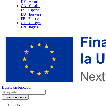
DE
Alemán
CA
Catalán
ES
Español
EU
Euskera
FR
Francés
GL
Gallego
EN
Inglés
Desplegar buscador
Enviar búsqueda
Inicio