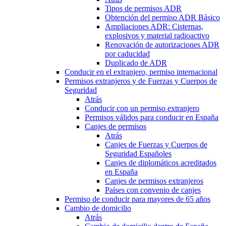
Tipos de permisos ADR
Obtención del permiso ADR Básico
Ampliaciones ADR: Cisternas,
explosivos y material radioactivo
Renovación de autorizaciones ADR
por caducidad
Duplicado de ADR
Conducir en el extranjero, permiso internacional
Permisos extranjeros y de Fuerzas y Cuerpos de
Seguridad
Atrás
Conducir con un permiso extranjero
Permisos válidos para conducir en España
Canjes de permisos
Atrás
Canjes de Fuerzas y Cuerpos de
Seguridad Españoles
Canjes de diplomáticos acreditados
en España
Canjes de permisos extranjeros
Países con convenio de canjes
Permiso de conducir para mayores de 65 años
Cambio de domicilio
Atrás