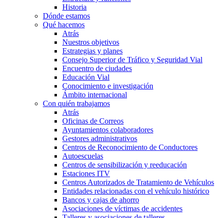
Historia
Dónde estamos
Qué hacemos
Atrás
Nuestros objetivos
Estrategias y planes
Consejo Superior de Tráfico y Seguridad Vial
Encuentro de ciudades
Educación Vial
Conocimiento e investigación
Ámbito internacional
Con quién trabajamos
Atrás
Oficinas de Correos
Ayuntamientos colaboradores
Gestores administrativos
Centros de Reconocimiento de Conductores
Autoescuelas
Centros de sensibilización y reeducación
Estaciones ITV
Centros Autorizados de Tratamiento de Vehículos
Entidades relacionadas con el vehículo histórico
Bancos y cajas de ahorro
Asociaciones de víctimas de accidentes
Talleres y asociaciones de talleres