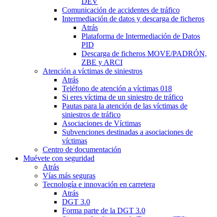
DEV
Comunicación de accidentes de tráfico
Intermediación de datos y descarga de ficheros
Atrás
Plataforma de Intermediación de Datos
PID
Descarga de ficheros MOVE/PADRÓN,
ZBE y ARCI
Atención a víctimas de siniestros
Atrás
Teléfono de atención a víctimas 018
Si eres víctima de un siniestro de tráfico
Pautas para la atención de las víctimas de
siniestros de tráfico
Asociaciones de Víctimas
Subvenciones destinadas a asociaciones de
víctimas
Centro de documentación
Muévete con seguridad
Atrás
Vías más seguras
Tecnología e innovación en carretera
Atrás
DGT 3.0
Forma parte de la DGT 3.0