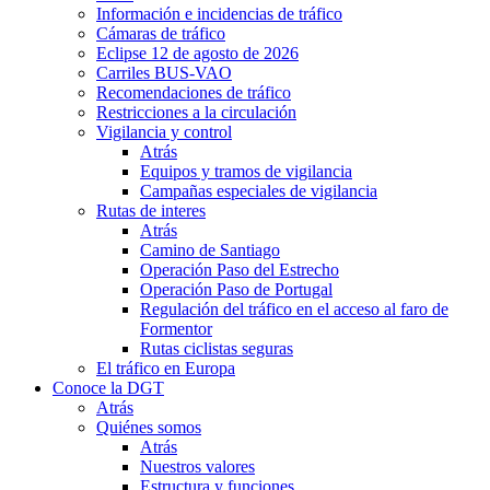
Información e incidencias de tráfico
Cámaras de tráfico
Eclipse 12 de agosto de 2026
Carriles BUS-VAO
Recomendaciones de tráfico
Restricciones a la circulación
Vigilancia y control
Atrás
Equipos y tramos de vigilancia
Campañas especiales de vigilancia
Rutas de interes
Atrás
Camino de Santiago
Operación Paso del Estrecho
Operación Paso de Portugal
Regulación del tráfico en el acceso al faro de
Formentor
Rutas ciclistas seguras
El tráfico en Europa
Conoce la DGT
Atrás
Quiénes somos
Atrás
Nuestros valores
Estructura y funciones