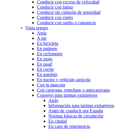
Conducir con exceso de velocidad
Conducir con fatiga
Conducir sin cinturón de seguridad
Conducir con estrés
Conducir con sueño o cansancio
Viaja seguro
Atrás
A pie
En bicicleta
En patinete
En ciclomotor
En moto
En quad
En coche
En autobús
En tractor y vehículo agrícola
Con tu mascota
Con caravana, remolque o autocaravana
Consejos para turistas extranjeros
Atrás
Información para turistas extranjeros
Antes de conducir por España
Normas básicas de circulación
En ciudad
En caso de emergencia