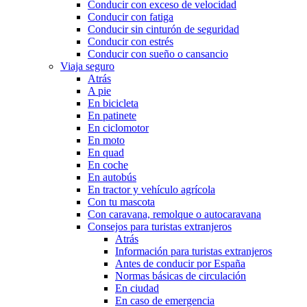
Conducir con exceso de velocidad
Conducir con fatiga
Conducir sin cinturón de seguridad
Conducir con estrés
Conducir con sueño o cansancio
Viaja seguro
Atrás
A pie
En bicicleta
En patinete
En ciclomotor
En moto
En quad
En coche
En autobús
En tractor y vehículo agrícola
Con tu mascota
Con caravana, remolque o autocaravana
Consejos para turistas extranjeros
Atrás
Información para turistas extranjeros
Antes de conducir por España
Normas básicas de circulación
En ciudad
En caso de emergencia