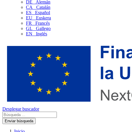
DE
Alemán
CA
Catalán
ES
Español
EU
Euskera
FR
Francés
GL
Gallego
EN
Inglés
Desplegar buscador
Enviar búsqueda
Inicio