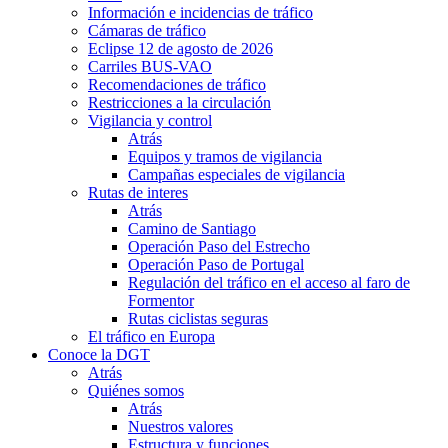
Información e incidencias de tráfico
Cámaras de tráfico
Eclipse 12 de agosto de 2026
Carriles BUS-VAO
Recomendaciones de tráfico
Restricciones a la circulación
Vigilancia y control
Atrás
Equipos y tramos de vigilancia
Campañas especiales de vigilancia
Rutas de interes
Atrás
Camino de Santiago
Operación Paso del Estrecho
Operación Paso de Portugal
Regulación del tráfico en el acceso al faro de
Formentor
Rutas ciclistas seguras
El tráfico en Europa
Conoce la DGT
Atrás
Quiénes somos
Atrás
Nuestros valores
Estructura y funciones