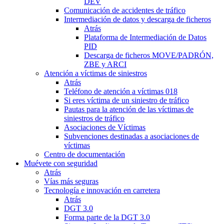
DEV
Comunicación de accidentes de tráfico
Intermediación de datos y descarga de ficheros
Atrás
Plataforma de Intermediación de Datos
PID
Descarga de ficheros MOVE/PADRÓN,
ZBE y ARCI
Atención a víctimas de siniestros
Atrás
Teléfono de atención a víctimas 018
Si eres víctima de un siniestro de tráfico
Pautas para la atención de las víctimas de
siniestros de tráfico
Asociaciones de Víctimas
Subvenciones destinadas a asociaciones de
víctimas
Centro de documentación
Muévete con seguridad
Atrás
Vías más seguras
Tecnología e innovación en carretera
Atrás
DGT 3.0
Forma parte de la DGT 3.0