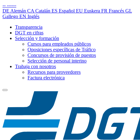
--
------
DE
Alemán
CA
Catalán
ES
Español
EU
Euskera
FR
Francés
GL
Gallego
EN
Inglés
Transparencia
DGT en cifras
Selección y formación
Cursos para empleados públicos
Oposiciones específicas de Tráfico
Concursos de provisión de puestos
Selección de personal interino
Trabaja con nosotros
Recursos para proveedores
Factura electrónica