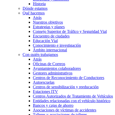
Historia
Dónde estamos
Qué hacemos
Atrás
Nuestros objetivos
Estrategias y planes
Consejo Superior de Tráfico y Seguridad Vial
Encuentro de ciudades
Educación Vial
Conocimiento e investigación
Ámbito internacional
Con quién trabajamos
Atrás
Oficinas de Correos
Ayuntamientos colaboradores
Gestores administrativos
Centros de Reconocimiento de Conductores
Autoescuelas
Centros de sensibilización y reeducación
Estaciones ITV
Centros Autorizados de Tratamiento de Vehículos
Entidades relacionadas con el vehículo histórico
Bancos y cajas de ahorro
Asociaciones de víctimas de accidentes
Talleres y asociaciones de talleres