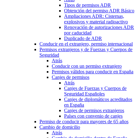
Tipos de permisos ADR
Obtención del permiso ADR Básico
Ampliaciones ADR: Cisternas,
explosivos y material radioactivo
Renovación de autorizaciones ADR
por caducidad
Duplicado de ADR
Conducir en el extranjero, permiso internacional
Permisos extranjeros y de Fuerzas y Cuerpos de
Seguridad
Atrás
Conducir con un permiso extranjero
Permisos válidos para conducir en España
Canjes de permisos
Atrás
Canjes de Fuerzas y Cuerpos de
Seguridad Españoles
Canjes de diplomáticos acreditados
en España
Canjes de permisos extranjeros
Países con convenio de canjes
Permiso de conducir para mayores de 65 años
Cambio de domicilio
Atrás