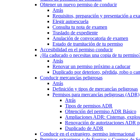
Obtener un nuevo permiso de conducir
Atrás
Requisitos, preparación y presentación a e
Elegir autoescuela
Consulta tu nota de examen
Traslado de expediente
Anulación de convocatoria de examen
Estado de tramitación de tu permiso
Accesibilidad en el permiso conducir
¿Ha caducado o necesitas una copia de tu permiso
Atrás
Renovar un permiso próximo a caducar
Duplicado por deterioro, pérdida, robo o ca
Conducir mercancías peligrosas
Atrás
Definición y tipos de mercancías peligrosas
Permisos para mercancías peligrosas (ADR)
Atrás
Tipos de permisos ADR
Obtención del permiso ADR Básico
Ampliaciones ADR: Cisternas, explosi
Renovación de autorizaciones ADR p
Duplicado de ADR
Conducir en el extranjero, permiso internacional
Permisos extranjeros y de Fuerzas y Cuerpos de S