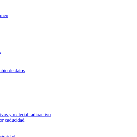
xamen
?
mbio de datos
vos y material radioactivo
or caducidad
eguridad