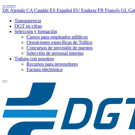
--
------
DE
Alemán
CA
Catalán
ES
Español
EU
Euskera
FR
Francés
GL
Gal
Transparencia
DGT en cifras
Selección y formación
Cursos para empleados públicos
Oposiciones específicas de Tráfico
Concursos de provisión de puestos
Selección de personal interino
Trabaja con nosotros
Recursos para proveedores
Factura electrónica