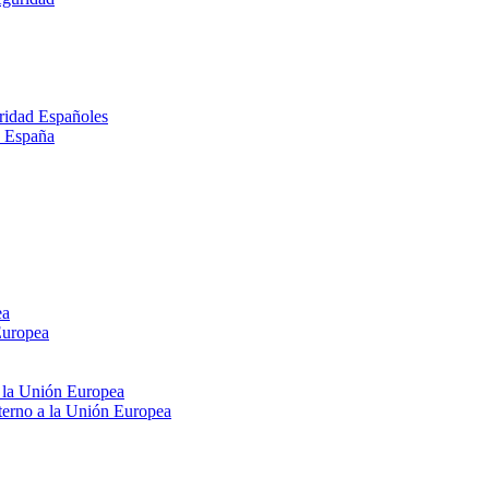
ridad Españoles
n España
ea
Europea
e la Unión Europea
xterno a la Unión Europea