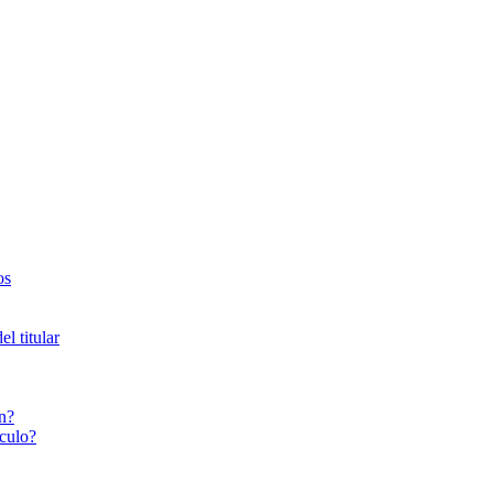
os
l titular
n?
culo?