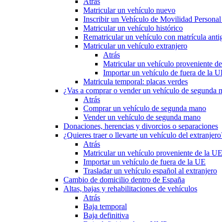
Atrás
Matricular un vehículo nuevo
Inscribir un Vehículo de Movilidad Person
Matricular un vehículo histórico
Rematricular un vehículo con matrícula anti
Matricular un vehículo extranjero
Atrás
Matricular un vehículo proveniente d
Importar un vehículo de fuera de la 
Matricula temporal: placas verdes
¿Vas a comprar o vender un vehículo de segunda
Atrás
Comprar un vehículo de segunda mano
Vender un vehículo de segunda mano
Donaciones, herencias y divorcios o separaciones
¿Quieres traer o llevarte un vehículo del extranjero
Atrás
Matricular un vehículo proveniente de la U
Importar un vehículo de fuera de la UE
Trasladar un vehículo español al extranjero
Cambio de domicilio dentro de España
Altas, bajas y rehabilitaciones de vehículos
Atrás
Baja temporal
Baja definitiva