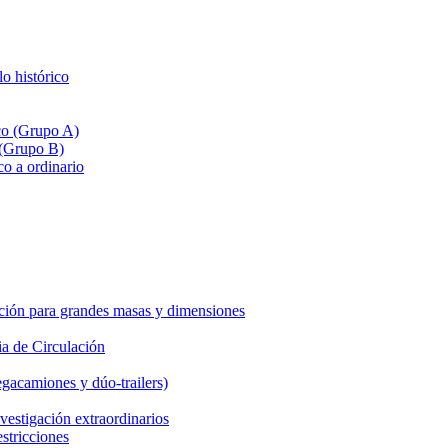
lo histórico
ico (Grupo A)
 (Grupo B)
co a ordinario
ción para grandes masas y dimensiones
a de Circulación
gacamiones y dúo-trailers)
vestigación extraordinarios
estricciones