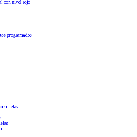
l con nivel rojo
entos programados
s
toescuelas
as
uelas
a