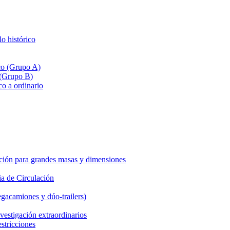
lo histórico
ico (Grupo A)
 (Grupo B)
co a ordinario
ción para grandes masas y dimensiones
a de Circulación
gacamiones y dúo-trailers)
vestigación extraordinarios
estricciones