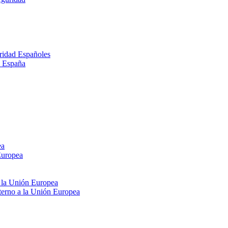
ridad Españoles
n España
ea
Europea
e la Unión Europea
xterno a la Unión Europea