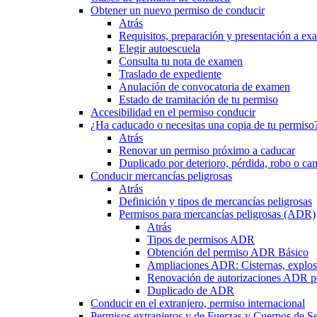
Obtener un nuevo permiso de conducir
Atrás
Requisitos, preparación y presentación a e
Elegir autoescuela
Consulta tu nota de examen
Traslado de expediente
Anulación de convocatoria de examen
Estado de tramitación de tu permiso
Accesibilidad en el permiso conducir
¿Ha caducado o necesitas una copia de tu permiso
Atrás
Renovar un permiso próximo a caducar
Duplicado por deterioro, pérdida, robo o ca
Conducir mercancías peligrosas
Atrás
Definición y tipos de mercancías peligrosas
Permisos para mercancías peligrosas (ADR)
Atrás
Tipos de permisos ADR
Obtención del permiso ADR Básico
Ampliaciones ADR: Cisternas, explosi
Renovación de autorizaciones ADR p
Duplicado de ADR
Conducir en el extranjero, permiso internacional
Permisos extranjeros y de Fuerzas y Cuerpos de S