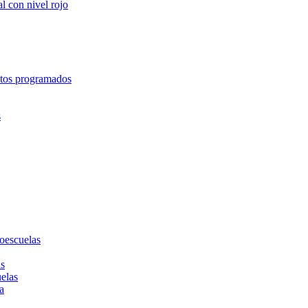
l con nivel rojo
entos programados
s
toescuelas
as
uelas
a