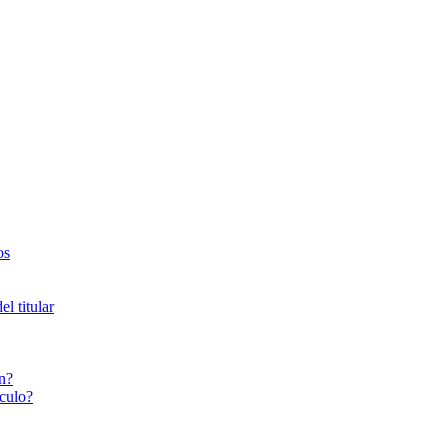
os
l titular
n?
culo?