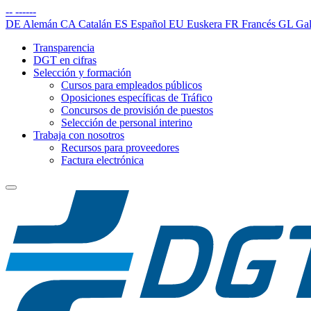
--
------
DE
Alemán
CA
Catalán
ES
Español
EU
Euskera
FR
Francés
GL
Gal
Transparencia
DGT en cifras
Selección y formación
Cursos para empleados públicos
Oposiciones específicas de Tráfico
Concursos de provisión de puestos
Selección de personal interino
Trabaja con nosotros
Recursos para proveedores
Factura electrónica