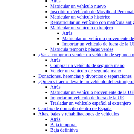
Atrás
Matricular un vehículo nuevo
Inscribir un Vehículo de Movilidad Person
Matricular un vehículo histórico
Rematricular un vehículo con matrícula anti
Matricular un vehículo extranjero
Atrás
Matricular un vehículo proveniente d
Importar un vehículo de fuera de la 
Matricula temporal: placas verdes
¿Vas a comprar o vender un vehículo de segunda
Atrás
Comprar un vehículo de segunda mano
Vender un vehículo de segunda mano
Donaciones, herencias y divorcios o separaciones
¿Quieres traer o llevarte un vehículo del extranjero
Atrás
Matricular un vehículo proveniente de la U
Importar un vehículo de fuera de la UE
Trasladar un vehículo español al extranjero
Cambio de domicilio dentro de España
Altas, bajas y rehabilitaciones de vehículos
Atrás
Baja temporal
Baja definitiva