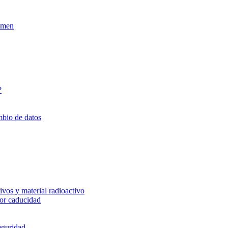
xamen
?
mbio de datos
vos y material radioactivo
or caducidad
eguridad