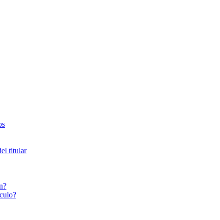
os
l titular
n?
culo?