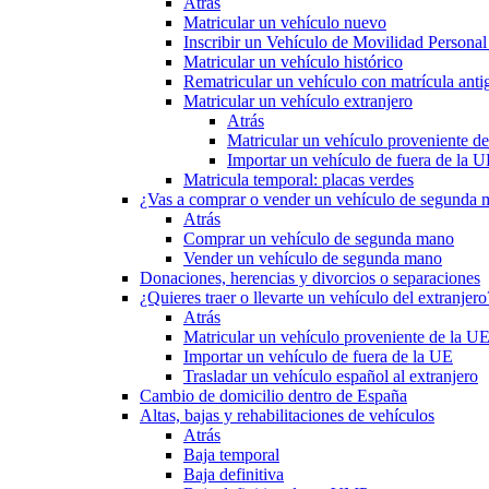
Atrás
Matricular un vehículo nuevo
Inscribir un Vehículo de Movilidad Person
Matricular un vehículo histórico
Rematricular un vehículo con matrícula anti
Matricular un vehículo extranjero
Atrás
Matricular un vehículo proveniente d
Importar un vehículo de fuera de la 
Matricula temporal: placas verdes
¿Vas a comprar o vender un vehículo de segunda
Atrás
Comprar un vehículo de segunda mano
Vender un vehículo de segunda mano
Donaciones, herencias y divorcios o separaciones
¿Quieres traer o llevarte un vehículo del extranjero
Atrás
Matricular un vehículo proveniente de la U
Importar un vehículo de fuera de la UE
Trasladar un vehículo español al extranjero
Cambio de domicilio dentro de España
Altas, bajas y rehabilitaciones de vehículos
Atrás
Baja temporal
Baja definitiva