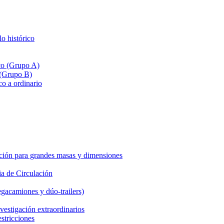
lo histórico
ico (Grupo A)
 (Grupo B)
co a ordinario
ción para grandes masas y dimensiones
a de Circulación
gacamiones y dúo-trailers)
vestigación extraordinarios
estricciones