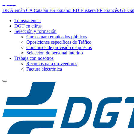
--
------
DE
Alemán
CA
Catalán
ES
Español
EU
Euskera
FR
Francés
GL
Gal
Transparencia
DGT en cifras
Selección y formación
Cursos para empleados públicos
Oposiciones específicas de Tráfico
Concursos de provisión de puestos
Selección de personal interino
Trabaja con nosotros
Recursos para proveedores
Factura electrónica