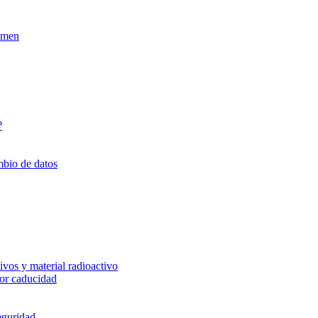
xamen
?
mbio de datos
vos y material radioactivo
or caducidad
eguridad