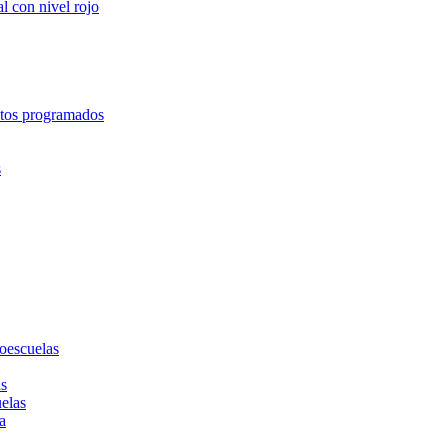
l con nivel rojo
entos programados
s
toescuelas
as
uelas
a