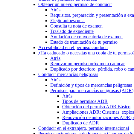
Obtener un nuevo permiso de conducir
Atrás
Requisitos, preparación y presentación a e
Elegir autoescuela
Consulta tu nota de examen
Traslado de expediente
Anulación de convocatoria de examen
Estado de tramitación de tu permiso
Accesibilidad en el permiso conducir
¿Ha caducado o necesitas una copia de tu permiso
Atrás
Renovar un permiso próximo a caducar
Duplicado por deterioro, pérdida, robo o ca
Conducir mercancías peligrosas
Atrás
Definición y tipos de mercancías peligrosas
Permisos para mercancías peligrosas (ADR)
Atrás
Tipos de permisos ADR
Obtención del permiso ADR Básico
Ampliaciones ADR: Cisternas, explosi
Renovación de autorizaciones ADR p
Duplicado de ADR
Conducir en el extranjero, permiso internacional
Permisos extranjeros y de Fuerzas y Cuerpos de S