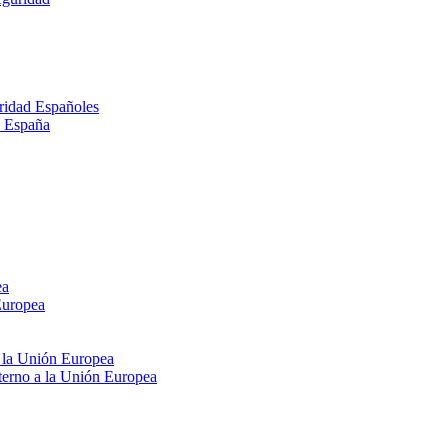
ridad Españoles
n España
ea
Europea
e la Unión Europea
xterno a la Unión Europea