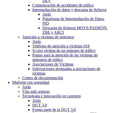
DEV
Comunicación de accidentes de tráfico
Intermediación de datos y descarga de ficheros
Atrás
Plataforma de Intermediación de Datos
PID
Descarga de ficheros MOVE/PADRÓN,
ZBE y ARCI
Atención a víctimas de siniestros
Atrás
Teléfono de atención a víctimas 018
Si eres víctima de un siniestro de tráfico
Pautas para la atención de las víctimas de
siniestros de tráfico
Asociaciones de Víctimas
Subvenciones destinadas a asociaciones de
víctimas
Centro de documentación
Muévete con seguridad
Atrás
Vías más seguras
Tecnología e innovación en carretera
Atrás
DGT 3.0
Forma parte de la DGT 3.0