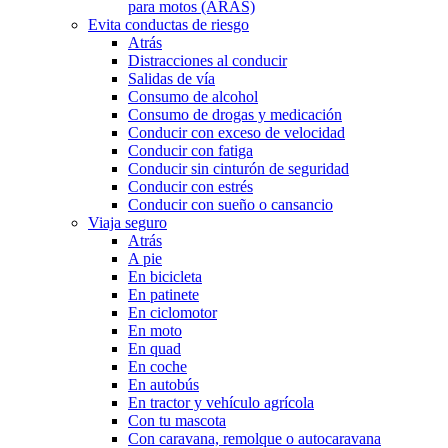
para motos (ARAS)
Evita conductas de riesgo
Atrás
Distracciones al conducir
Salidas de vía
Consumo de alcohol
Consumo de drogas y medicación
Conducir con exceso de velocidad
Conducir con fatiga
Conducir sin cinturón de seguridad
Conducir con estrés
Conducir con sueño o cansancio
Viaja seguro
Atrás
A pie
En bicicleta
En patinete
En ciclomotor
En moto
En quad
En coche
En autobús
En tractor y vehículo agrícola
Con tu mascota
Con caravana, remolque o autocaravana