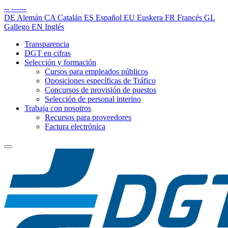
--
------
DE
Alemán
CA
Catalán
ES
Español
EU
Euskera
FR
Francés
GL
Gallego
EN
Inglés
Transparencia
DGT en cifras
Selección y formación
Cursos para empleados públicos
Oposiciones específicas de Tráfico
Concursos de provisión de puestos
Selección de personal interino
Trabaja con nosotros
Recursos para proveedores
Factura electrónica