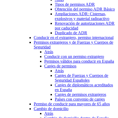
Tipos de permisos ADR
Obtención del permiso ADR Básico
Ampliaciones ADR: Cisternas,
explosivos y material radioactivo
Renovación de autorizaciones ADR
por caducidad
Duplicado de ADR
Conducir en el extranjero, permiso internacional
Permisos extranjeros y de Fuerzas y Cuerpos de
Seguridad
Atrás
Conducir con un permiso extranjero
Permisos válidos para conducir en España
Canjes de permisos
Atrás
Canjes de Fuerzas y Cuerpos de
Seguridad Españoles
Canjes de diplomáticos acreditados
en España
Canjes de permisos extranjeros
Países con convenio de canjes
Permiso de conducir para mayores de 65 años
Cambio de domicilio
Atrás