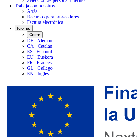
Selección de personal interino
Trabaja con nosotros
Atrás
Recursos para proveedores
Factura electrónica
Idioma:
Cerrar
DE
Alemán
CA
Catalán
ES
Español
EU
Euskera
FR
Francés
GL
Gallego
EN
Inglés