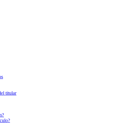
os
l titular
n?
culo?