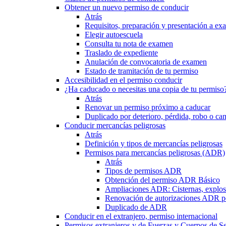
Obtener un nuevo permiso de conducir
Atrás
Requisitos, preparación y presentación a e
Elegir autoescuela
Consulta tu nota de examen
Traslado de expediente
Anulación de convocatoria de examen
Estado de tramitación de tu permiso
Accesibilidad en el permiso conducir
¿Ha caducado o necesitas una copia de tu permiso
Atrás
Renovar un permiso próximo a caducar
Duplicado por deterioro, pérdida, robo o ca
Conducir mercancías peligrosas
Atrás
Definición y tipos de mercancías peligrosas
Permisos para mercancías peligrosas (ADR)
Atrás
Tipos de permisos ADR
Obtención del permiso ADR Básico
Ampliaciones ADR: Cisternas, explosi
Renovación de autorizaciones ADR p
Duplicado de ADR
Conducir en el extranjero, permiso internacional
Permisos extranjeros y de Fuerzas y Cuerpos de S