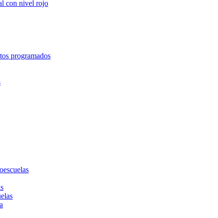
l con nivel rojo
entos programados
s
toescuelas
as
uelas
a