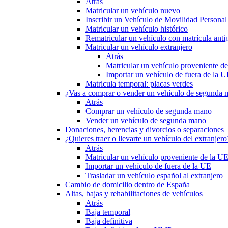
Atrás
Matricular un vehículo nuevo
Inscribir un Vehículo de Movilidad Person
Matricular un vehículo histórico
Rematricular un vehículo con matrícula anti
Matricular un vehículo extranjero
Atrás
Matricular un vehículo proveniente d
Importar un vehículo de fuera de la 
Matricula temporal: placas verdes
¿Vas a comprar o vender un vehículo de segunda
Atrás
Comprar un vehículo de segunda mano
Vender un vehículo de segunda mano
Donaciones, herencias y divorcios o separaciones
¿Quieres traer o llevarte un vehículo del extranjero
Atrás
Matricular un vehículo proveniente de la U
Importar un vehículo de fuera de la UE
Trasladar un vehículo español al extranjero
Cambio de domicilio dentro de España
Altas, bajas y rehabilitaciones de vehículos
Atrás
Baja temporal
Baja definitiva