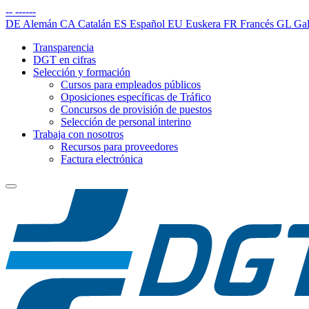
--
------
DE
Alemán
CA
Catalán
ES
Español
EU
Euskera
FR
Francés
GL
Gal
Transparencia
DGT en cifras
Selección y formación
Cursos para empleados públicos
Oposiciones específicas de Tráfico
Concursos de provisión de puestos
Selección de personal interino
Trabaja con nosotros
Recursos para proveedores
Factura electrónica