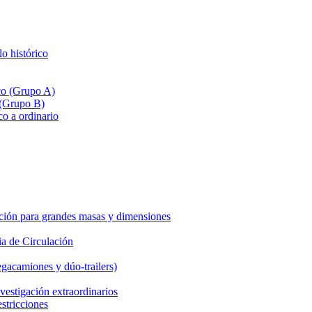
lo histórico
ico (Grupo A)
 (Grupo B)
co a ordinario
ción para grandes masas y dimensiones
a de Circulación
gacamiones y dúo-trailers)
vestigación extraordinarios
estricciones