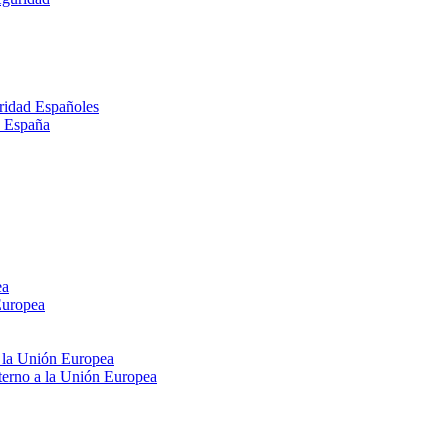
ridad Españoles
n España
ea
Europea
e la Unión Europea
xterno a la Unión Europea