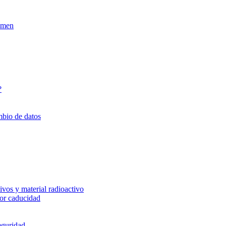
xamen
?
mbio de datos
vos y material radioactivo
or caducidad
eguridad