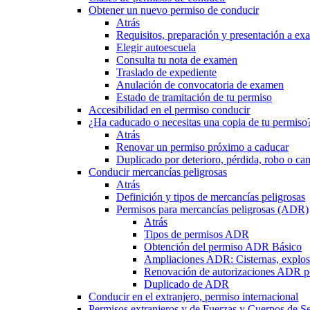
Obtener un nuevo permiso de conducir
Atrás
Requisitos, preparación y presentación a e
Elegir autoescuela
Consulta tu nota de examen
Traslado de expediente
Anulación de convocatoria de examen
Estado de tramitación de tu permiso
Accesibilidad en el permiso conducir
¿Ha caducado o necesitas una copia de tu permiso
Atrás
Renovar un permiso próximo a caducar
Duplicado por deterioro, pérdida, robo o ca
Conducir mercancías peligrosas
Atrás
Definición y tipos de mercancías peligrosas
Permisos para mercancías peligrosas (ADR)
Atrás
Tipos de permisos ADR
Obtención del permiso ADR Básico
Ampliaciones ADR: Cisternas, explosi
Renovación de autorizaciones ADR p
Duplicado de ADR
Conducir en el extranjero, permiso internacional
Permisos extranjeros y de Fuerzas y Cuerpos de S