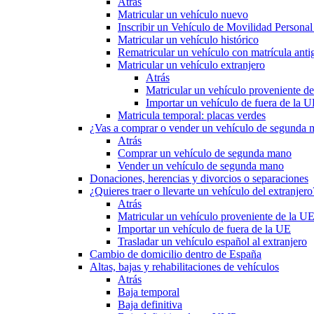
Atrás
Matricular un vehículo nuevo
Inscribir un Vehículo de Movilidad Person
Matricular un vehículo histórico
Rematricular un vehículo con matrícula anti
Matricular un vehículo extranjero
Atrás
Matricular un vehículo proveniente d
Importar un vehículo de fuera de la 
Matricula temporal: placas verdes
¿Vas a comprar o vender un vehículo de segunda
Atrás
Comprar un vehículo de segunda mano
Vender un vehículo de segunda mano
Donaciones, herencias y divorcios o separaciones
¿Quieres traer o llevarte un vehículo del extranjero
Atrás
Matricular un vehículo proveniente de la U
Importar un vehículo de fuera de la UE
Trasladar un vehículo español al extranjero
Cambio de domicilio dentro de España
Altas, bajas y rehabilitaciones de vehículos
Atrás
Baja temporal
Baja definitiva