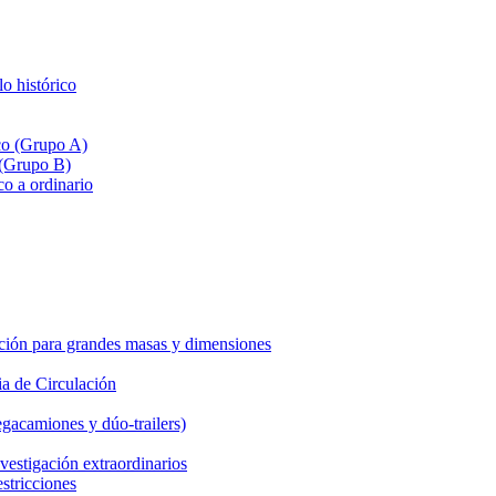
lo histórico
ico (Grupo A)
 (Grupo B)
co a ordinario
ción para grandes masas y dimensiones
a de Circulación
gacamiones y dúo-trailers)
vestigación extraordinarios
estricciones