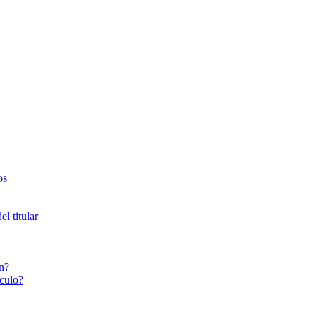
os
l titular
n?
culo?