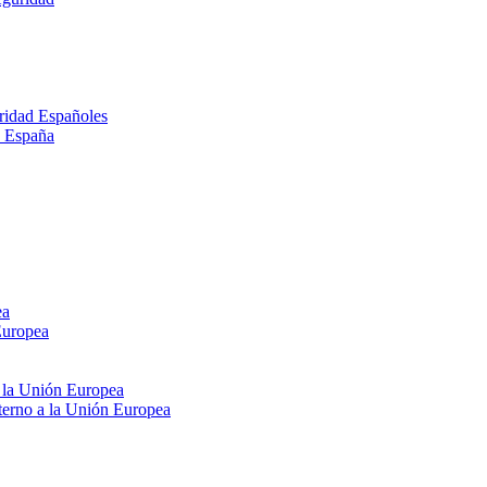
ridad Españoles
n España
ea
Europea
e la Unión Europea
xterno a la Unión Europea