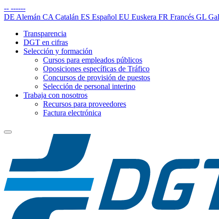
--
------
DE
Alemán
CA
Catalán
ES
Español
EU
Euskera
FR
Francés
GL
Gal
Transparencia
DGT en cifras
Selección y formación
Cursos para empleados públicos
Oposiciones específicas de Tráfico
Concursos de provisión de puestos
Selección de personal interino
Trabaja con nosotros
Recursos para proveedores
Factura electrónica