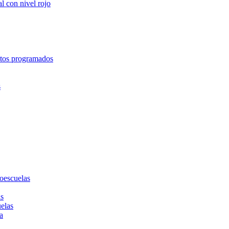
l con nivel rojo
entos programados
s
toescuelas
as
uelas
a