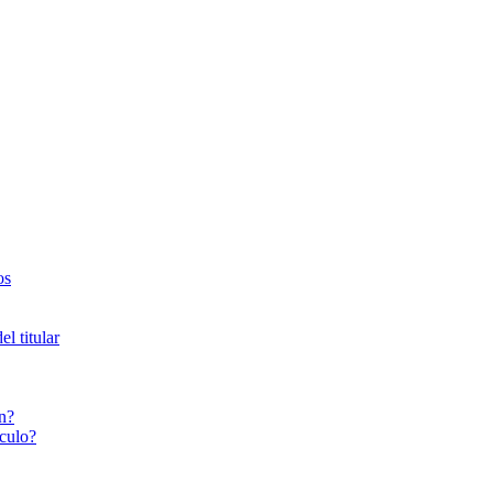
os
l titular
n?
culo?