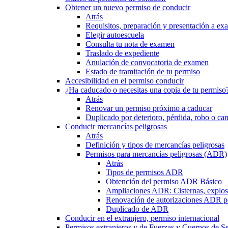
Obtener un nuevo permiso de conducir
Atrás
Requisitos, preparación y presentación a e
Elegir autoescuela
Consulta tu nota de examen
Traslado de expediente
Anulación de convocatoria de examen
Estado de tramitación de tu permiso
Accesibilidad en el permiso conducir
¿Ha caducado o necesitas una copia de tu permiso
Atrás
Renovar un permiso próximo a caducar
Duplicado por deterioro, pérdida, robo o ca
Conducir mercancías peligrosas
Atrás
Definición y tipos de mercancías peligrosas
Permisos para mercancías peligrosas (ADR)
Atrás
Tipos de permisos ADR
Obtención del permiso ADR Básico
Ampliaciones ADR: Cisternas, explosi
Renovación de autorizaciones ADR p
Duplicado de ADR
Conducir en el extranjero, permiso internacional
Permisos extranjeros y de Fuerzas y Cuerpos de S