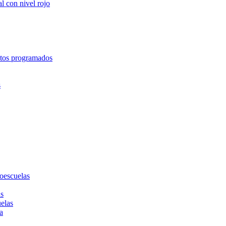
l con nivel rojo
entos programados
s
toescuelas
as
uelas
a