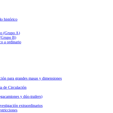
lo histórico
ico (Grupo A)
 (Grupo B)
co a ordinario
ción para grandes masas y dimensiones
a de Circulación
gacamiones y dúo-trailers)
vestigación extraordinarios
estricciones