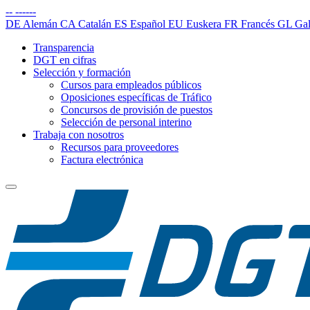
--
------
DE
Alemán
CA
Catalán
ES
Español
EU
Euskera
FR
Francés
GL
Gal
Transparencia
DGT en cifras
Selección y formación
Cursos para empleados públicos
Oposiciones específicas de Tráfico
Concursos de provisión de puestos
Selección de personal interino
Trabaja con nosotros
Recursos para proveedores
Factura electrónica