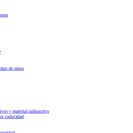
xamen
?
mbio de datos
vos y material radioactivo
or caducidad
eguridad