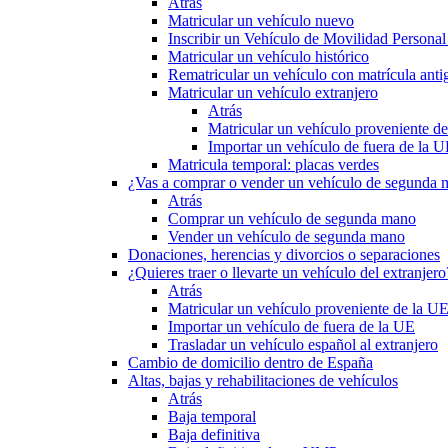
Atrás
Matricular un vehículo nuevo
Inscribir un Vehículo de Movilidad Person
Matricular un vehículo histórico
Rematricular un vehículo con matrícula anti
Matricular un vehículo extranjero
Atrás
Matricular un vehículo proveniente d
Importar un vehículo de fuera de la 
Matricula temporal: placas verdes
¿Vas a comprar o vender un vehículo de segunda
Atrás
Comprar un vehículo de segunda mano
Vender un vehículo de segunda mano
Donaciones, herencias y divorcios o separaciones
¿Quieres traer o llevarte un vehículo del extranjero
Atrás
Matricular un vehículo proveniente de la U
Importar un vehículo de fuera de la UE
Trasladar un vehículo español al extranjero
Cambio de domicilio dentro de España
Altas, bajas y rehabilitaciones de vehículos
Atrás
Baja temporal
Baja definitiva