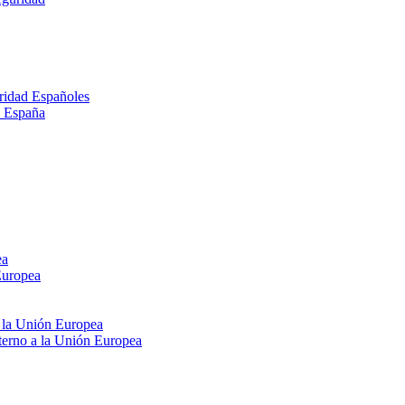
ridad Españoles
n España
ea
Europea
e la Unión Europea
xterno a la Unión Europea