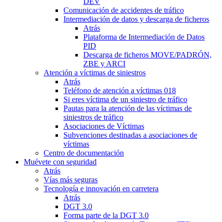
DEV
Comunicación de accidentes de tráfico
Intermediación de datos y descarga de ficheros
Atrás
Plataforma de Intermediación de Datos
PID
Descarga de ficheros MOVE/PADRÓN,
ZBE y ARCI
Atención a víctimas de siniestros
Atrás
Teléfono de atención a víctimas 018
Si eres víctima de un siniestro de tráfico
Pautas para la atención de las víctimas de
siniestros de tráfico
Asociaciones de Víctimas
Subvenciones destinadas a asociaciones de
víctimas
Centro de documentación
Muévete con seguridad
Atrás
Vías más seguras
Tecnología e innovación en carretera
Atrás
DGT 3.0
Forma parte de la DGT 3.0