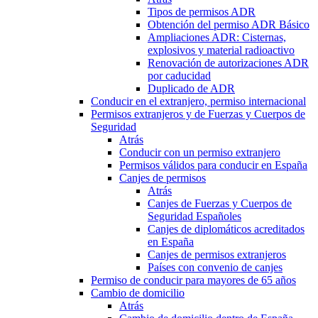
Tipos de permisos ADR
Obtención del permiso ADR Básico
Ampliaciones ADR: Cisternas,
explosivos y material radioactivo
Renovación de autorizaciones ADR
por caducidad
Duplicado de ADR
Conducir en el extranjero, permiso internacional
Permisos extranjeros y de Fuerzas y Cuerpos de
Seguridad
Atrás
Conducir con un permiso extranjero
Permisos válidos para conducir en España
Canjes de permisos
Atrás
Canjes de Fuerzas y Cuerpos de
Seguridad Españoles
Canjes de diplomáticos acreditados
en España
Canjes de permisos extranjeros
Países con convenio de canjes
Permiso de conducir para mayores de 65 años
Cambio de domicilio
Atrás