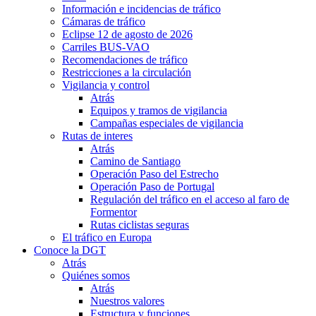
Información e incidencias de tráfico
Cámaras de tráfico
Eclipse 12 de agosto de 2026
Carriles BUS-VAO
Recomendaciones de tráfico
Restricciones a la circulación
Vigilancia y control
Atrás
Equipos y tramos de vigilancia
Campañas especiales de vigilancia
Rutas de interes
Atrás
Camino de Santiago
Operación Paso del Estrecho
Operación Paso de Portugal
Regulación del tráfico en el acceso al faro de
Formentor
Rutas ciclistas seguras
El tráfico en Europa
Conoce la DGT
Atrás
Quiénes somos
Atrás
Nuestros valores
Estructura y funciones