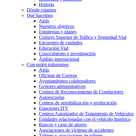
Historia
Dónde estamos
Qué hacemos
Atrás
Nuestros objetivos
Estrategias y planes
Consejo Superior de Tráfico y Seguridad Vial
Encuentro de ciudades
Educación Vial
Conocimiento e investigación
Ámbito internacional
Con quién trabajamos
Atrás
Oficinas de Correos
Ayuntamientos colaboradores
Gestores administrativos
Centros de Reconocimiento de Conductores
Autoescuelas
Centros de sensibilización y reeducación
Estaciones ITV
Centros Autorizados de Tratamiento de Vehículos
Entidades relacionadas con el vehículo histórico
Bancos y cajas de ahorro
Asociaciones de víctimas de accidentes
Talleres y asociaciones de talleres