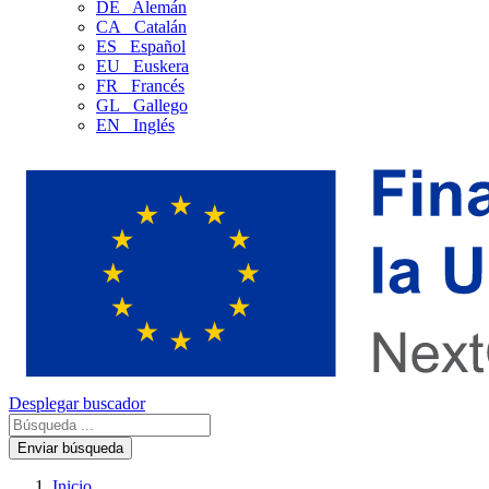
DE
Alemán
CA
Catalán
ES
Español
EU
Euskera
FR
Francés
GL
Gallego
EN
Inglés
Desplegar buscador
Enviar búsqueda
Inicio