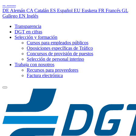
--
------
DE
Alemán
CA
Catalán
ES
Español
EU
Euskera
FR
Francés
GL
Gallego
EN
Inglés
Transparencia
DGT en cifras
Selección y formación
Cursos para empleados públicos
Oposiciones específicas de Tráfico
Concursos de provisión de puestos
Selección de personal interino
Trabaja con nosotros
Recursos para proveedores
Factura electrónica