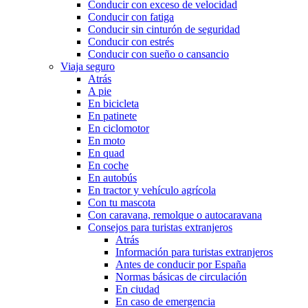
Conducir con exceso de velocidad
Conducir con fatiga
Conducir sin cinturón de seguridad
Conducir con estrés
Conducir con sueño o cansancio
Viaja seguro
Atrás
A pie
En bicicleta
En patinete
En ciclomotor
En moto
En quad
En coche
En autobús
En tractor y vehículo agrícola
Con tu mascota
Con caravana, remolque o autocaravana
Consejos para turistas extranjeros
Atrás
Información para turistas extranjeros
Antes de conducir por España
Normas básicas de circulación
En ciudad
En caso de emergencia