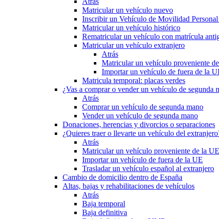
Atrás
Matricular un vehículo nuevo
Inscribir un Vehículo de Movilidad Person
Matricular un vehículo histórico
Rematricular un vehículo con matrícula anti
Matricular un vehículo extranjero
Atrás
Matricular un vehículo proveniente d
Importar un vehículo de fuera de la 
Matricula temporal: placas verdes
¿Vas a comprar o vender un vehículo de segunda
Atrás
Comprar un vehículo de segunda mano
Vender un vehículo de segunda mano
Donaciones, herencias y divorcios o separaciones
¿Quieres traer o llevarte un vehículo del extranjero
Atrás
Matricular un vehículo proveniente de la U
Importar un vehículo de fuera de la UE
Trasladar un vehículo español al extranjero
Cambio de domicilio dentro de España
Altas, bajas y rehabilitaciones de vehículos
Atrás
Baja temporal
Baja definitiva