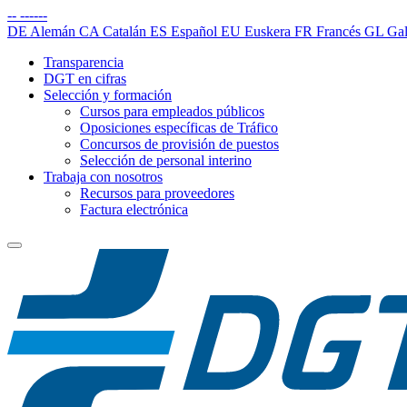
--
------
DE
Alemán
CA
Catalán
ES
Español
EU
Euskera
FR
Francés
GL
Gal
Transparencia
DGT en cifras
Selección y formación
Cursos para empleados públicos
Oposiciones específicas de Tráfico
Concursos de provisión de puestos
Selección de personal interino
Trabaja con nosotros
Recursos para proveedores
Factura electrónica