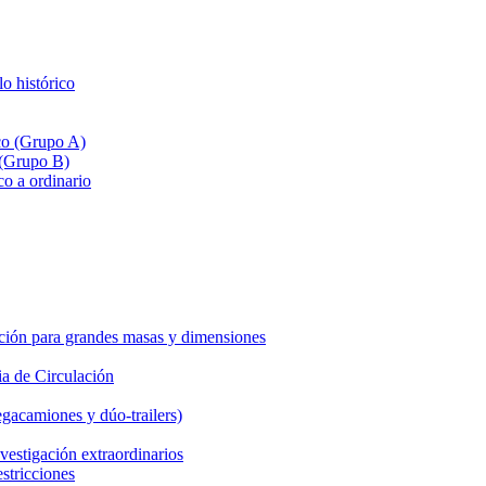
lo histórico
ico (Grupo A)
 (Grupo B)
co a ordinario
ción para grandes masas y dimensiones
a de Circulación
gacamiones y dúo-trailers)
vestigación extraordinarios
estricciones