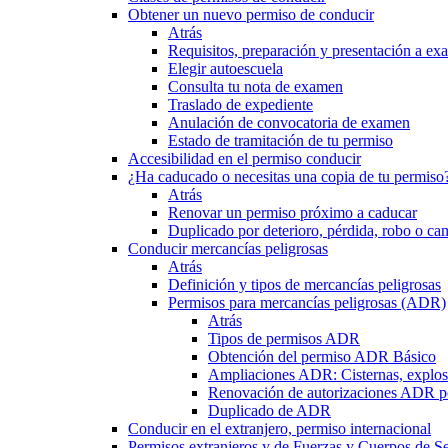
Obtener un nuevo permiso de conducir
Atrás
Requisitos, preparación y presentación a e
Elegir autoescuela
Consulta tu nota de examen
Traslado de expediente
Anulación de convocatoria de examen
Estado de tramitación de tu permiso
Accesibilidad en el permiso conducir
¿Ha caducado o necesitas una copia de tu permiso
Atrás
Renovar un permiso próximo a caducar
Duplicado por deterioro, pérdida, robo o ca
Conducir mercancías peligrosas
Atrás
Definición y tipos de mercancías peligrosas
Permisos para mercancías peligrosas (ADR)
Atrás
Tipos de permisos ADR
Obtención del permiso ADR Básico
Ampliaciones ADR: Cisternas, explosi
Renovación de autorizaciones ADR p
Duplicado de ADR
Conducir en el extranjero, permiso internacional
Permisos extranjeros y de Fuerzas y Cuerpos de S