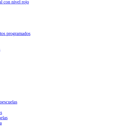
l con nivel rojo
entos programados
s
toescuelas
as
uelas
a