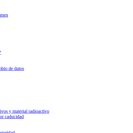
xamen
?
mbio de datos
vos y material radioactivo
or caducidad
eguridad