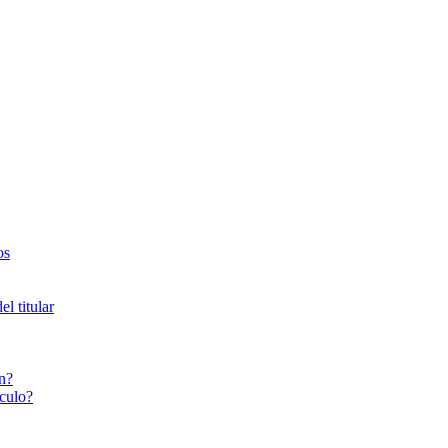
os
l titular
n?
culo?