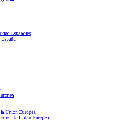
ridad Españoles
n España
ea
Europea
e la Unión Europea
xterno a la Unión Europea