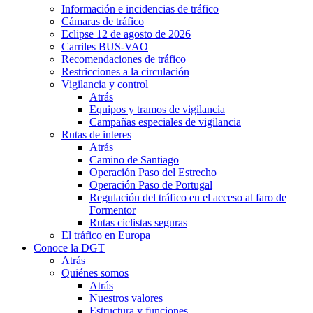
Información e incidencias de tráfico
Cámaras de tráfico
Eclipse 12 de agosto de 2026
Carriles BUS-VAO
Recomendaciones de tráfico
Restricciones a la circulación
Vigilancia y control
Atrás
Equipos y tramos de vigilancia
Campañas especiales de vigilancia
Rutas de interes
Atrás
Camino de Santiago
Operación Paso del Estrecho
Operación Paso de Portugal
Regulación del tráfico en el acceso al faro de
Formentor
Rutas ciclistas seguras
El tráfico en Europa
Conoce la DGT
Atrás
Quiénes somos
Atrás
Nuestros valores
Estructura y funciones