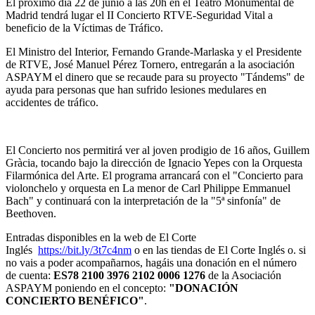
El próximo día 22 de junio a las 20h en el Teatro Monumental de
Madrid tendrá lugar el II Concierto RTVE-Seguridad Vital a
beneficio de la Víctimas de Tráfico.
El Ministro del Interior, Fernando Grande-Marlaska y el Presidente
de RTVE, José Manuel Pérez Tornero, entregarán a la asociación
ASPAYM el dinero que se recaude para su proyecto "Tándems" de
ayuda para personas que han sufrido lesiones medulares en
accidentes de tráfico.
El Concierto nos permitirá ver al joven prodigio de 16 años, Guillem
Gràcia, tocando bajo la dirección de Ignacio Yepes con la Orquesta
Filarmónica del Arte. El programa arrancará con el "Concierto para
violonchelo y orquesta en La menor de Carl Philippe Emmanuel
Bach" y continuará con la interpretación de la "5ª sinfonía" de
Beethoven.
Entradas disponibles en la web de El Corte
Inglés
https://bit.ly/3t7c4nm
o en las tiendas de El Corte Inglés o. si
no vais a poder acompañarnos, hagáis una donación en el número
de cuenta:
ES78 2100 3976 2102 0006 1276
de la Asociación
ASPAYM poniendo en el concepto:
"DONACIÓN
CONCIERTO BENÉFICO"
.