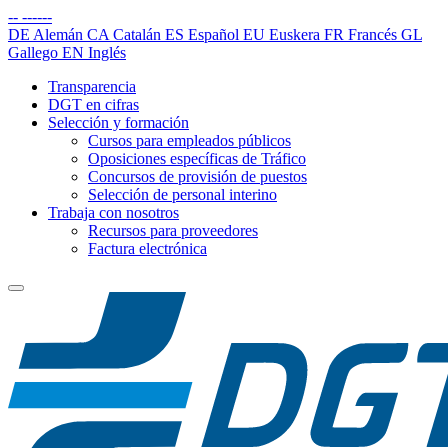
--
------
DE
Alemán
CA
Catalán
ES
Español
EU
Euskera
FR
Francés
GL
Gallego
EN
Inglés
Transparencia
DGT en cifras
Selección y formación
Cursos para empleados públicos
Oposiciones específicas de Tráfico
Concursos de provisión de puestos
Selección de personal interino
Trabaja con nosotros
Recursos para proveedores
Factura electrónica