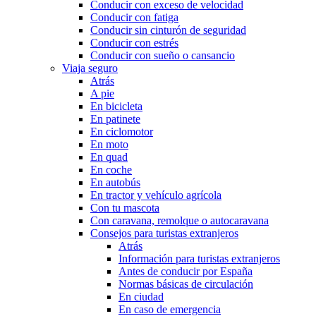
Conducir con exceso de velocidad
Conducir con fatiga
Conducir sin cinturón de seguridad
Conducir con estrés
Conducir con sueño o cansancio
Viaja seguro
Atrás
A pie
En bicicleta
En patinete
En ciclomotor
En moto
En quad
En coche
En autobús
En tractor y vehículo agrícola
Con tu mascota
Con caravana, remolque o autocaravana
Consejos para turistas extranjeros
Atrás
Información para turistas extranjeros
Antes de conducir por España
Normas básicas de circulación
En ciudad
En caso de emergencia