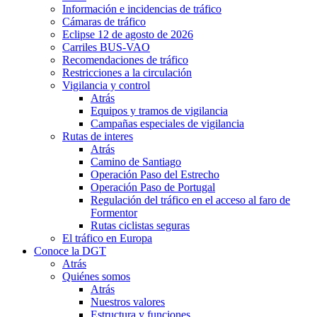
Información e incidencias de tráfico
Cámaras de tráfico
Eclipse 12 de agosto de 2026
Carriles BUS-VAO
Recomendaciones de tráfico
Restricciones a la circulación
Vigilancia y control
Atrás
Equipos y tramos de vigilancia
Campañas especiales de vigilancia
Rutas de interes
Atrás
Camino de Santiago
Operación Paso del Estrecho
Operación Paso de Portugal
Regulación del tráfico en el acceso al faro de
Formentor
Rutas ciclistas seguras
El tráfico en Europa
Conoce la DGT
Atrás
Quiénes somos
Atrás
Nuestros valores
Estructura y funciones