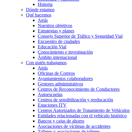
Historia
Dónde estamos
Qué hacemos
Atrás
Nuestros objetivos
Estrategias y planes
Consejo Superior de Tráfico y Seguridad Vial
Encuentro de ciudades
Educación Vial
Conocimiento e investigación
Ámbito internacional
Con quién trabajamos
Atrás
Oficinas de Correos
Ayuntamientos colaboradores
Gestores administrativos
Centros de Reconocimiento de Conductores
Autoescuelas
Centros de sensibilización y reeducación
Estaciones ITV
Centros Autorizados de Tratamiento de Vehículos
Entidades relacionadas con el vehículo histórico
Bancos y cajas de ahorro
Asociaciones de víctimas de accidentes
Talleres y asociaciones de talleres