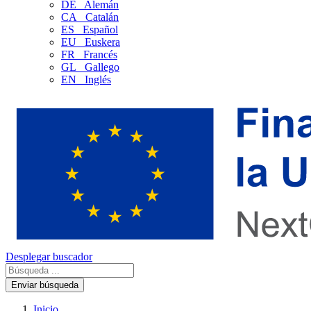
DE
Alemán
CA
Catalán
ES
Español
EU
Euskera
FR
Francés
GL
Gallego
EN
Inglés
Desplegar buscador
Enviar búsqueda
Inicio