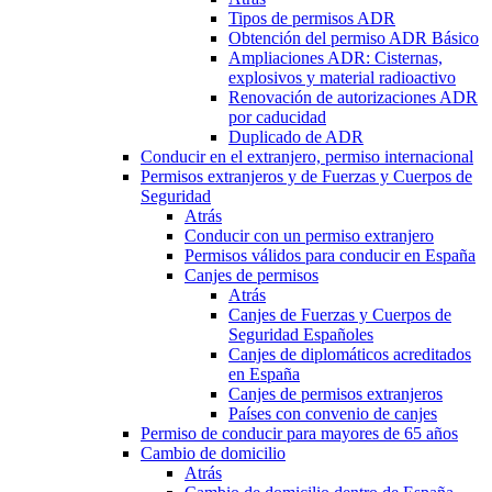
Tipos de permisos ADR
Obtención del permiso ADR Básico
Ampliaciones ADR: Cisternas,
explosivos y material radioactivo
Renovación de autorizaciones ADR
por caducidad
Duplicado de ADR
Conducir en el extranjero, permiso internacional
Permisos extranjeros y de Fuerzas y Cuerpos de
Seguridad
Atrás
Conducir con un permiso extranjero
Permisos válidos para conducir en España
Canjes de permisos
Atrás
Canjes de Fuerzas y Cuerpos de
Seguridad Españoles
Canjes de diplomáticos acreditados
en España
Canjes de permisos extranjeros
Países con convenio de canjes
Permiso de conducir para mayores de 65 años
Cambio de domicilio
Atrás