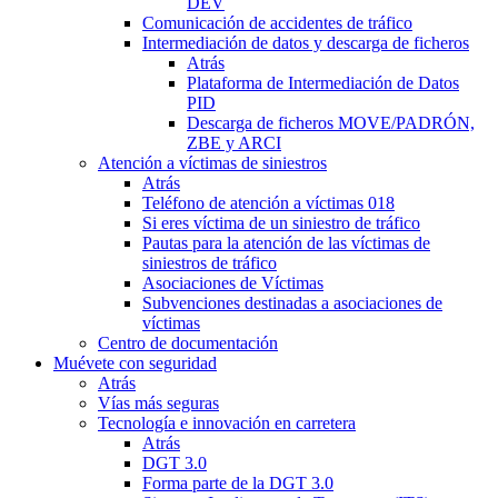
DEV
Comunicación de accidentes de tráfico
Intermediación de datos y descarga de ficheros
Atrás
Plataforma de Intermediación de Datos
PID
Descarga de ficheros MOVE/PADRÓN,
ZBE y ARCI
Atención a víctimas de siniestros
Atrás
Teléfono de atención a víctimas 018
Si eres víctima de un siniestro de tráfico
Pautas para la atención de las víctimas de
siniestros de tráfico
Asociaciones de Víctimas
Subvenciones destinadas a asociaciones de
víctimas
Centro de documentación
Muévete con seguridad
Atrás
Vías más seguras
Tecnología e innovación en carretera
Atrás
DGT 3.0
Forma parte de la DGT 3.0