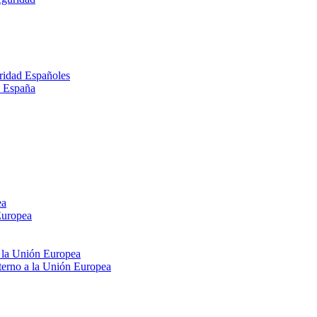
ridad Españoles
n España
ea
Europea
e la Unión Europea
xterno a la Unión Europea