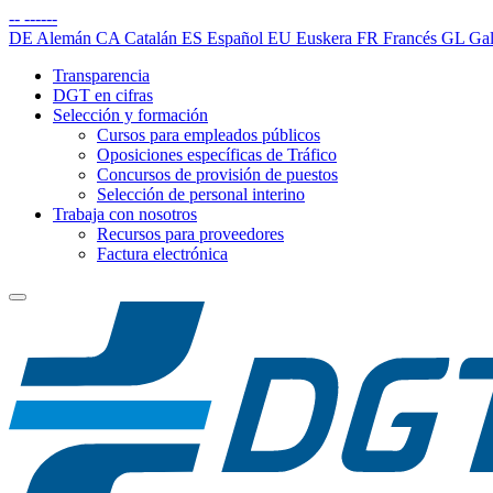
--
------
DE
Alemán
CA
Catalán
ES
Español
EU
Euskera
FR
Francés
GL
Gal
Transparencia
DGT en cifras
Selección y formación
Cursos para empleados públicos
Oposiciones específicas de Tráfico
Concursos de provisión de puestos
Selección de personal interino
Trabaja con nosotros
Recursos para proveedores
Factura electrónica