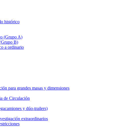
lo histórico
ico (Grupo A)
 (Grupo B)
co a ordinario
ción para grandes masas y dimensiones
a de Circulación
gacamiones y dúo-trailers)
vestigación extraordinarios
estricciones