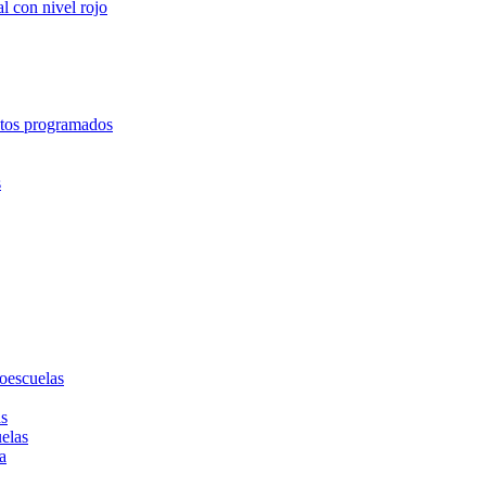
l con nivel rojo
entos programados
s
toescuelas
as
uelas
a