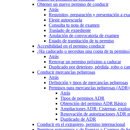
Obtener un nuevo permiso de conducir
Atrás
Requisitos, preparación y presentación a e
Elegir autoescuela
Consulta tu nota de examen
Traslado de expediente
Anulación de convocatoria de examen
Estado de tramitación de tu permiso
Accesibilidad en el permiso conducir
¿Ha caducado o necesitas una copia de tu permiso
Atrás
Renovar un permiso próximo a caducar
Duplicado por deterioro, pérdida, robo o ca
Conducir mercancías peligrosas
Atrás
Definición y tipos de mercancías peligrosas
Permisos para mercancías peligrosas (ADR)
Atrás
Tipos de permisos ADR
Obtención del permiso ADR Básico
Ampliaciones ADR: Cisternas, explosi
Renovación de autorizaciones ADR p
Duplicado de ADR
Conducir en el extranjero, permiso internacional
Permisos extranjeros y de Fuerzas y Cuerpos de S