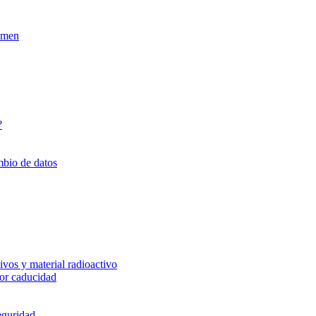
xamen
?
mbio de datos
vos y material radioactivo
or caducidad
eguridad