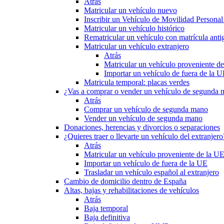
Atrás
Matricular un vehículo nuevo
Inscribir un Vehículo de Movilidad Person
Matricular un vehículo histórico
Rematricular un vehículo con matrícula anti
Matricular un vehículo extranjero
Atrás
Matricular un vehículo proveniente d
Importar un vehículo de fuera de la 
Matricula temporal: placas verdes
¿Vas a comprar o vender un vehículo de segunda
Atrás
Comprar un vehículo de segunda mano
Vender un vehículo de segunda mano
Donaciones, herencias y divorcios o separaciones
¿Quieres traer o llevarte un vehículo del extranjero
Atrás
Matricular un vehículo proveniente de la U
Importar un vehículo de fuera de la UE
Trasladar un vehículo español al extranjero
Cambio de domicilio dentro de España
Altas, bajas y rehabilitaciones de vehículos
Atrás
Baja temporal
Baja definitiva