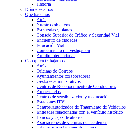
Historia
Dónde estamos
Qué hacemos
Atrás
Nuestros objetivos
Estrategias y planes
Consejo Superior de Tráfico y Seguridad Vial
Encuentro de ciudades
Educación Vial
Conocimiento e investigación
Ámbito internacional
Con quién trabajamos
Atrás
Oficinas de Correos
Ayuntamientos colaboradores
Gestores administrativos
Centros de Reconocimiento de Conductores
Autoescuelas
Centros de sensibilización y reeducación
Estaciones ITV
Centros Autorizados de Tratamiento de Vehículos
Entidades relacionadas con el vehículo histórico
Bancos y cajas de ahorro
Asociaciones de víctimas de accidentes
Talleres y asociaciones de talleres