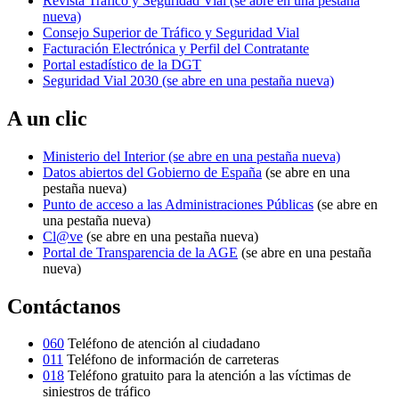
Revista Tráfico y Seguridad Vial
(se abre en una pestaña
nueva)
Consejo Superior de Tráfico y Seguridad Vial
Facturación Electrónica y Perfil del Contratante
Portal estadístico de la DGT
Seguridad Vial 2030
(se abre en una pestaña nueva)
A un clic
Ministerio del Interior
(se abre en una pestaña nueva)
Datos abiertos del Gobierno de España
(se abre en una
pestaña nueva)
Punto de acceso a las Administraciones Públicas
(se abre en
una pestaña nueva)
Cl@ve
(se abre en una pestaña nueva)
Portal de Transparencia de la AGE
(se abre en una pestaña
nueva)
Contáctanos
060
Teléfono de atención al ciudadano
011
Teléfono de información de carreteras
018
Teléfono gratuito para la atención a las víctimas de
siniestros de tráfico