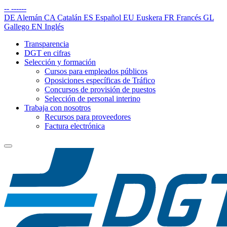
--
------
DE
Alemán
CA
Catalán
ES
Español
EU
Euskera
FR
Francés
GL
Gallego
EN
Inglés
Transparencia
DGT en cifras
Selección y formación
Cursos para empleados públicos
Oposiciones específicas de Tráfico
Concursos de provisión de puestos
Selección de personal interino
Trabaja con nosotros
Recursos para proveedores
Factura electrónica