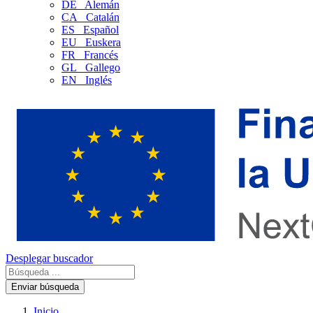
DE
Alemán
CA
Catalán
ES
Español
EU
Euskera
FR
Francés
GL
Gallego
EN
Inglés
Desplegar buscador
Enviar búsqueda
Inicio