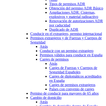
Tipos de permisos ADR
Obtención del permiso ADR Básico
Ampliaciones ADR: Cisternas,
explosivos y material radioactivo
Renovación de autorizaciones ADR
por caducidad
Duplicado de ADR
Conducir en el extranjero, permiso internacional
Permisos extranjeros y de Fuerzas y Cuerpos de
Seguridad
Atrás
Conducir con un permiso extranjero
Permisos válidos para conducir en España
Canjes de permisos
Atrás
Canjes de Fuerzas y Cuerpos de
Seguridad Españoles
Canjes de diplomáticos acreditados
en España
Canjes de permisos extranjeros
Países con convenio de canjes
Permiso de conducir para mayores de 65 años
Cambio de domicilio
Atrás