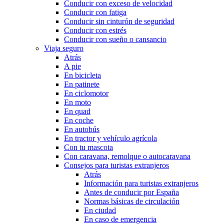
Conducir con exceso de velocidad
Conducir con fatiga
Conducir sin cinturón de seguridad
Conducir con estrés
Conducir con sueño o cansancio
Viaja seguro
Atrás
A pie
En bicicleta
En patinete
En ciclomotor
En moto
En quad
En coche
En autobús
En tractor y vehículo agrícola
Con tu mascota
Con caravana, remolque o autocaravana
Consejos para turistas extranjeros
Atrás
Información para turistas extranjeros
Antes de conducir por España
Normas básicas de circulación
En ciudad
En caso de emergencia