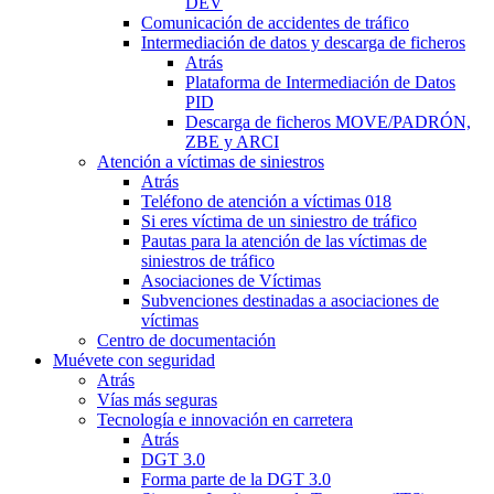
DEV
Comunicación de accidentes de tráfico
Intermediación de datos y descarga de ficheros
Atrás
Plataforma de Intermediación de Datos
PID
Descarga de ficheros MOVE/PADRÓN,
ZBE y ARCI
Atención a víctimas de siniestros
Atrás
Teléfono de atención a víctimas 018
Si eres víctima de un siniestro de tráfico
Pautas para la atención de las víctimas de
siniestros de tráfico
Asociaciones de Víctimas
Subvenciones destinadas a asociaciones de
víctimas
Centro de documentación
Muévete con seguridad
Atrás
Vías más seguras
Tecnología e innovación en carretera
Atrás
DGT 3.0
Forma parte de la DGT 3.0