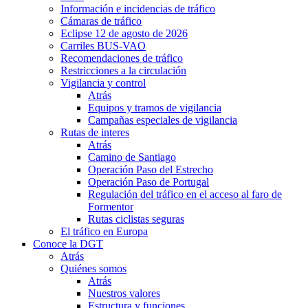
Información e incidencias de tráfico
Cámaras de tráfico
Eclipse 12 de agosto de 2026
Carriles BUS-VAO
Recomendaciones de tráfico
Restricciones a la circulación
Vigilancia y control
Atrás
Equipos y tramos de vigilancia
Campañas especiales de vigilancia
Rutas de interes
Atrás
Camino de Santiago
Operación Paso del Estrecho
Operación Paso de Portugal
Regulación del tráfico en el acceso al faro de
Formentor
Rutas ciclistas seguras
El tráfico en Europa
Conoce la DGT
Atrás
Quiénes somos
Atrás
Nuestros valores
Estructura y funciones