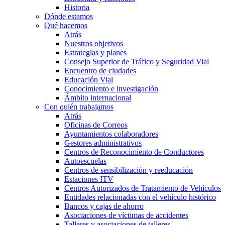
Historia
Dónde estamos
Qué hacemos
Atrás
Nuestros objetivos
Estrategias y planes
Consejo Superior de Tráfico y Seguridad Vial
Encuentro de ciudades
Educación Vial
Conocimiento e investigación
Ámbito internacional
Con quién trabajamos
Atrás
Oficinas de Correos
Ayuntamientos colaboradores
Gestores administrativos
Centros de Reconocimiento de Conductores
Autoescuelas
Centros de sensibilización y reeducación
Estaciones ITV
Centros Autorizados de Tratamiento de Vehículos
Entidades relacionadas con el vehículo histórico
Bancos y cajas de ahorro
Asociaciones de víctimas de accidentes
Talleres y asociaciones de talleres