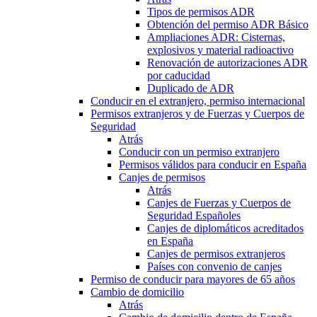
Tipos de permisos ADR
Obtención del permiso ADR Básico
Ampliaciones ADR: Cisternas,
explosivos y material radioactivo
Renovación de autorizaciones ADR
por caducidad
Duplicado de ADR
Conducir en el extranjero, permiso internacional
Permisos extranjeros y de Fuerzas y Cuerpos de
Seguridad
Atrás
Conducir con un permiso extranjero
Permisos válidos para conducir en España
Canjes de permisos
Atrás
Canjes de Fuerzas y Cuerpos de
Seguridad Españoles
Canjes de diplomáticos acreditados
en España
Canjes de permisos extranjeros
Países con convenio de canjes
Permiso de conducir para mayores de 65 años
Cambio de domicilio
Atrás