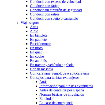
Conducir con exceso de velocidad
Conducir con fatiga
Conducir sin cinturón de seguridad
Conducir con estrés
Conducir con sueño o cansancio
Viaja seguro
Atrás
A pie
En bicicleta
En patinete
En ciclomotor
En moto
En quad
En coche
En autobús
En tractor y vehículo agrícola
Con tu mascota
Con caravana, remolque o autocaravana
Consejos para turistas extranjeros
Atrás
Información para turistas extranjeros
Antes de conducir por España
Normas básicas de circulación
En ciudad
En caso de emergencia