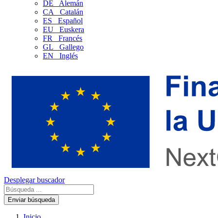
DE
Alemán
CA
Catalán
ES
Español
EU
Euskera
FR
Francés
GL
Gallego
EN
Inglés
Desplegar buscador
Enviar búsqueda
Inicio