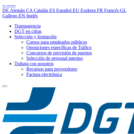
--
------
DE
Alemán
CA
Catalán
ES
Español
EU
Euskera
FR
Francés
GL
Gallego
EN
Inglés
Transparencia
DGT en cifras
Selección y formación
Cursos para empleados públicos
Oposiciones específicas de Tráfico
Concursos de provisión de puestos
Selección de personal interino
Trabaja con nosotros
Recursos para proveedores
Factura electrónica