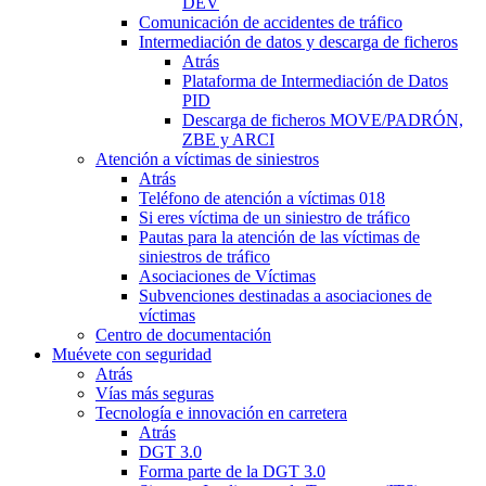
DEV
Comunicación de accidentes de tráfico
Intermediación de datos y descarga de ficheros
Atrás
Plataforma de Intermediación de Datos
PID
Descarga de ficheros MOVE/PADRÓN,
ZBE y ARCI
Atención a víctimas de siniestros
Atrás
Teléfono de atención a víctimas 018
Si eres víctima de un siniestro de tráfico
Pautas para la atención de las víctimas de
siniestros de tráfico
Asociaciones de Víctimas
Subvenciones destinadas a asociaciones de
víctimas
Centro de documentación
Muévete con seguridad
Atrás
Vías más seguras
Tecnología e innovación en carretera
Atrás
DGT 3.0
Forma parte de la DGT 3.0