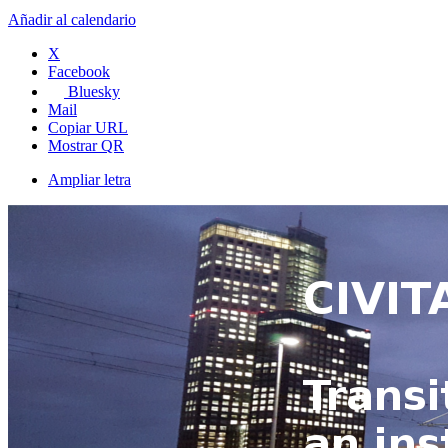
Añadir al calendario
X
Facebook
Bluesky
Mail
Copiar URL
Mostrar QR
Ampliar letra