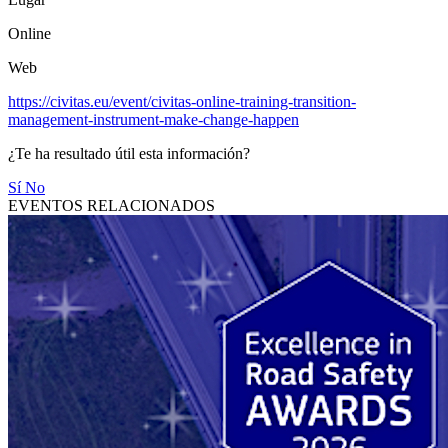
Online
Web
https://civitas.eu/event/civitas-online-training-transition-
management-instrument-make-change-happen
¿Te ha resultado útil esta información?
Sí
No
EVENTOS RELACIONADOS