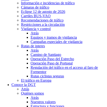
Información e incidencias de tráfico
Cámaras de tráfico
Eclipse 12 de agosto de 2026
Carriles BUS-VAO
Recomendaciones de tráfico
Restricciones a la circulación
Vigilancia y control
Atrás
Equipos y tramos de vigilancia
Campañas especiales de vigilancia
Rutas de interes
Atrás
Camino de Santiago
Operación Paso del Estrecho
Operación Paso de Portugal
Regulación del tráfico en el acceso al faro de
Formentor
Rutas ciclistas seguras
El tráfico en Europa
Conoce la DGT
Atrás
Quiénes somos
Atrás
Nuestros valores
Estructura y funciones