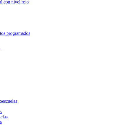
l con nivel rojo
entos programados
s
toescuelas
as
uelas
a