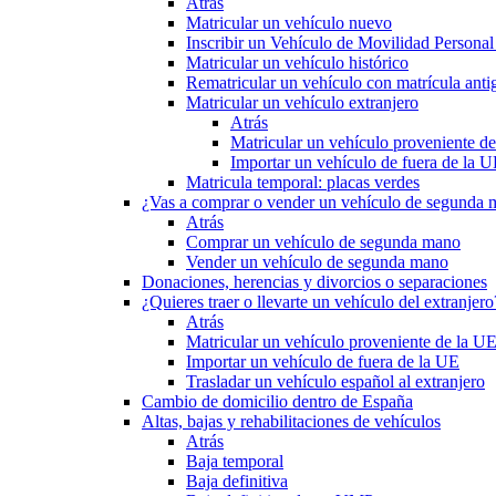
Atrás
Matricular un vehículo nuevo
Inscribir un Vehículo de Movilidad Person
Matricular un vehículo histórico
Rematricular un vehículo con matrícula anti
Matricular un vehículo extranjero
Atrás
Matricular un vehículo proveniente d
Importar un vehículo de fuera de la 
Matricula temporal: placas verdes
¿Vas a comprar o vender un vehículo de segunda
Atrás
Comprar un vehículo de segunda mano
Vender un vehículo de segunda mano
Donaciones, herencias y divorcios o separaciones
¿Quieres traer o llevarte un vehículo del extranjero
Atrás
Matricular un vehículo proveniente de la U
Importar un vehículo de fuera de la UE
Trasladar un vehículo español al extranjero
Cambio de domicilio dentro de España
Altas, bajas y rehabilitaciones de vehículos
Atrás
Baja temporal
Baja definitiva