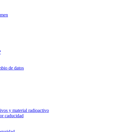
xamen
?
mbio de datos
vos y material radioactivo
or caducidad
eguridad