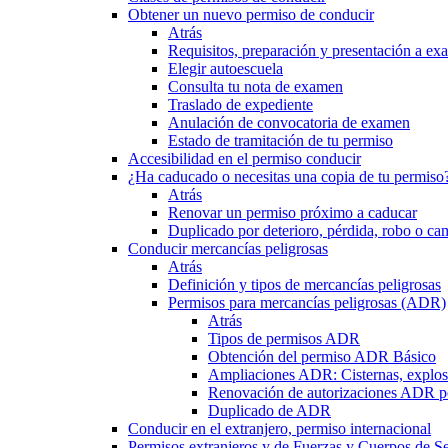
Obtener un nuevo permiso de conducir
Atrás
Requisitos, preparación y presentación a e
Elegir autoescuela
Consulta tu nota de examen
Traslado de expediente
Anulación de convocatoria de examen
Estado de tramitación de tu permiso
Accesibilidad en el permiso conducir
¿Ha caducado o necesitas una copia de tu permiso
Atrás
Renovar un permiso próximo a caducar
Duplicado por deterioro, pérdida, robo o ca
Conducir mercancías peligrosas
Atrás
Definición y tipos de mercancías peligrosas
Permisos para mercancías peligrosas (ADR)
Atrás
Tipos de permisos ADR
Obtención del permiso ADR Básico
Ampliaciones ADR: Cisternas, explosi
Renovación de autorizaciones ADR p
Duplicado de ADR
Conducir en el extranjero, permiso internacional
Permisos extranjeros y de Fuerzas y Cuerpos de S