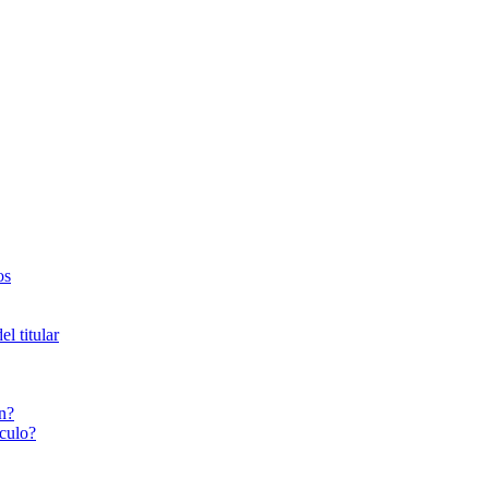
os
l titular
n?
culo?