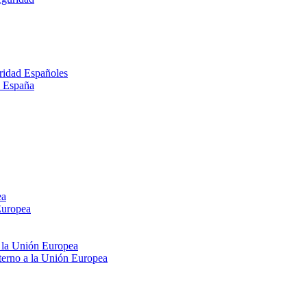
ridad Españoles
n España
ea
Europea
e la Unión Europea
xterno a la Unión Europea