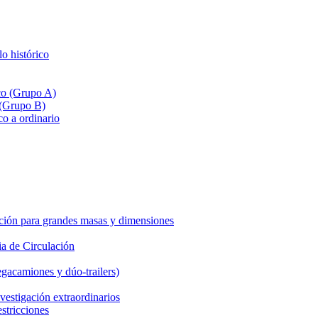
lo histórico
ico (Grupo A)
 (Grupo B)
co a ordinario
ción para grandes masas y dimensiones
a de Circulación
gacamiones y dúo-trailers)
vestigación extraordinarios
estricciones