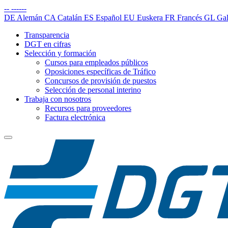
--
------
DE
Alemán
CA
Catalán
ES
Español
EU
Euskera
FR
Francés
GL
Gal
Transparencia
DGT en cifras
Selección y formación
Cursos para empleados públicos
Oposiciones específicas de Tráfico
Concursos de provisión de puestos
Selección de personal interino
Trabaja con nosotros
Recursos para proveedores
Factura electrónica