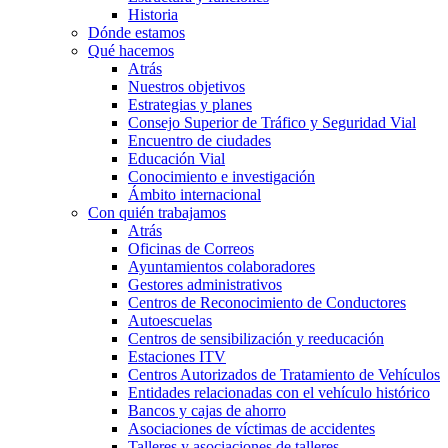
Historia
Dónde estamos
Qué hacemos
Atrás
Nuestros objetivos
Estrategias y planes
Consejo Superior de Tráfico y Seguridad Vial
Encuentro de ciudades
Educación Vial
Conocimiento e investigación
Ámbito internacional
Con quién trabajamos
Atrás
Oficinas de Correos
Ayuntamientos colaboradores
Gestores administrativos
Centros de Reconocimiento de Conductores
Autoescuelas
Centros de sensibilización y reeducación
Estaciones ITV
Centros Autorizados de Tratamiento de Vehículos
Entidades relacionadas con el vehículo histórico
Bancos y cajas de ahorro
Asociaciones de víctimas de accidentes
Talleres y asociaciones de talleres