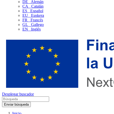
DE
Alemán
CA
Catalán
ES
Español
EU
Euskera
FR
Francés
GL
Gallego
EN
Inglés
Desplegar buscador
Enviar búsqueda
Inicio