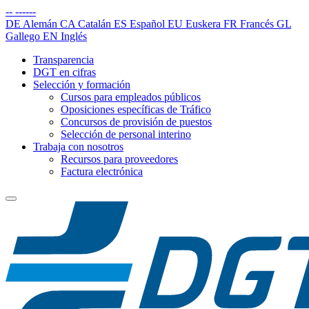
--
------
DE
Alemán
CA
Catalán
ES
Español
EU
Euskera
FR
Francés
GL
Gallego
EN
Inglés
Transparencia
DGT en cifras
Selección y formación
Cursos para empleados públicos
Oposiciones específicas de Tráfico
Concursos de provisión de puestos
Selección de personal interino
Trabaja con nosotros
Recursos para proveedores
Factura electrónica