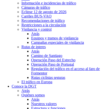
Información e incidencias de tráfico
Cámaras de tráfico
Eclipse 12 de agosto de 2026
Carriles BUS-VAO
Recomendaciones de tráfico
Restricciones a la circulación
Vigilancia y control
Atrás
Equipos y tramos de vigilancia
Campañas especiales de vigilancia
Rutas de interes
Atrás
Camino de Santiago
Operación Paso del Estrecho
Operación Paso de Portugal
Regulación del tráfico en el acceso al faro de
Formentor
Rutas ciclistas seguras
El tráfico en Europa
Conoce la DGT
Atrás
Quiénes somos
Atrás
Nuestros valores
Estructura y funciones