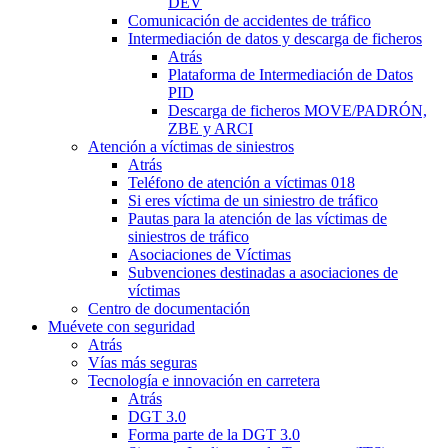
DEV
Comunicación de accidentes de tráfico
Intermediación de datos y descarga de ficheros
Atrás
Plataforma de Intermediación de Datos
PID
Descarga de ficheros MOVE/PADRÓN,
ZBE y ARCI
Atención a víctimas de siniestros
Atrás
Teléfono de atención a víctimas 018
Si eres víctima de un siniestro de tráfico
Pautas para la atención de las víctimas de
siniestros de tráfico
Asociaciones de Víctimas
Subvenciones destinadas a asociaciones de
víctimas
Centro de documentación
Muévete con seguridad
Atrás
Vías más seguras
Tecnología e innovación en carretera
Atrás
DGT 3.0
Forma parte de la DGT 3.0