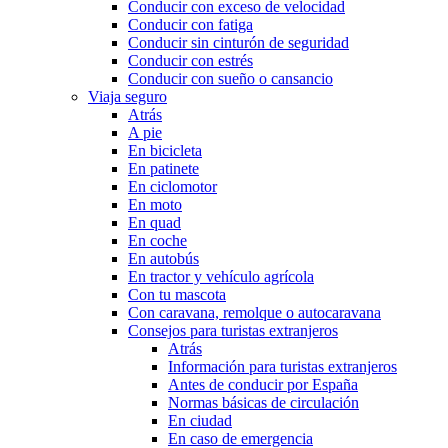
Conducir con exceso de velocidad
Conducir con fatiga
Conducir sin cinturón de seguridad
Conducir con estrés
Conducir con sueño o cansancio
Viaja seguro
Atrás
A pie
En bicicleta
En patinete
En ciclomotor
En moto
En quad
En coche
En autobús
En tractor y vehículo agrícola
Con tu mascota
Con caravana, remolque o autocaravana
Consejos para turistas extranjeros
Atrás
Información para turistas extranjeros
Antes de conducir por España
Normas básicas de circulación
En ciudad
En caso de emergencia