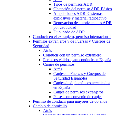
Tipos de permisos ADR
Obtención del permiso ADR Básico
Ampliaciones ADR: Cisternas,
explosivos y material radioactivo
Renovación de autorizaciones ADR
por caducidad
Duplicado de ADR
Conducir en el extranjero, permiso internacional
Permisos extranjeros y de Fuerzas y Cuerpos de
Seguridad
Atrás
Conducir con un permiso extranjero
Permisos válidos para conducir en España
Canjes de permisos
Atrás
Canjes de Fuerzas y Cuerpos de
Seguridad Españoles
Canjes de diplomáticos acreditados
en España
Canjes de permisos extranjeros
Países con convenio de canjes
Permiso de conducir para mayores de 65 años
Cambio de domicilio
Atrás