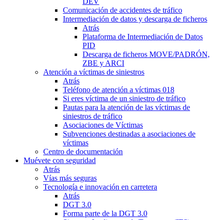
DEV
Comunicación de accidentes de tráfico
Intermediación de datos y descarga de ficheros
Atrás
Plataforma de Intermediación de Datos
PID
Descarga de ficheros MOVE/PADRÓN,
ZBE y ARCI
Atención a víctimas de siniestros
Atrás
Teléfono de atención a víctimas 018
Si eres víctima de un siniestro de tráfico
Pautas para la atención de las víctimas de
siniestros de tráfico
Asociaciones de Víctimas
Subvenciones destinadas a asociaciones de
víctimas
Centro de documentación
Muévete con seguridad
Atrás
Vías más seguras
Tecnología e innovación en carretera
Atrás
DGT 3.0
Forma parte de la DGT 3.0