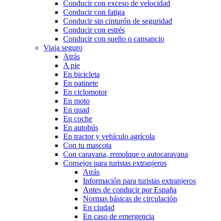
Conducir con exceso de velocidad
Conducir con fatiga
Conducir sin cinturón de seguridad
Conducir con estrés
Conducir con sueño o cansancio
Viaja seguro
Atrás
A pie
En bicicleta
En patinete
En ciclomotor
En moto
En quad
En coche
En autobús
En tractor y vehículo agrícola
Con tu mascota
Con caravana, remolque o autocaravana
Consejos para turistas extranjeros
Atrás
Información para turistas extranjeros
Antes de conducir por España
Normas básicas de circulación
En ciudad
En caso de emergencia