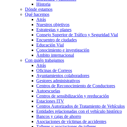
Historia
Dónde estamos
Qué hacemos
Atrás
Nuestros objetivos
Estrategias y planes
Consejo Superior de Tráfico y Seguridad Vial
Encuentro de ciudades
Educación Vial
Conocimiento e investigación
Ámbito internacional
Con quién trabajamos
Atrás
Oficinas de Correos
Ayuntamientos colaboradores
Gestores administrativos
Centros de Reconocimiento de Conductores
Autoescuelas
Centros de sensibilización y reeducación
Estaciones ITV
Centros Autorizados de Tratamiento de Vehículos
Entidades relacionadas con el vehículo histórico
Bancos y cajas de ahorro
Asociaciones de víctimas de accidentes
Talleres y asociaciones de talleres