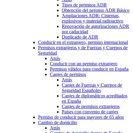
Tipos de permisos ADR
Obtención del permiso ADR Básico
Ampliaciones ADR: Cisternas,
explosivos y material radioactivo
Renovación de autorizaciones ADR
por caducidad
Duplicado de ADR
Conducir en el extranjero, permiso internacional
Permisos extranjeros y de Fuerzas y Cuerpos de
Seguridad
Atrás
Conducir con un permiso extranjero
Permisos válidos para conducir en España
Canjes de permisos
Atrás
Canjes de Fuerzas y Cuerpos de
Seguridad Españoles
Canjes de diplomáticos acreditados
en España
Canjes de permisos extranjeros
Países con convenio de canjes
Permiso de conducir para mayores de 65 años
Cambio de domicilio
Atrás