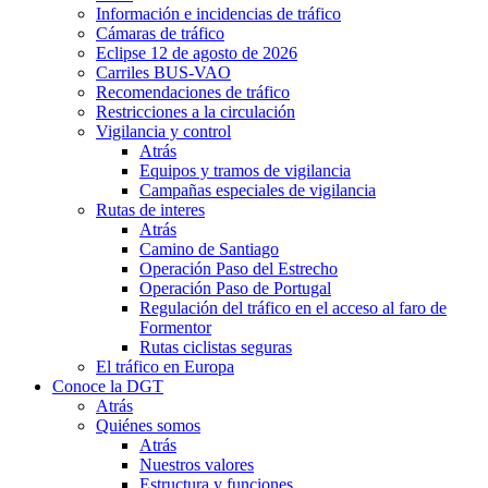
Información e incidencias de tráfico
Cámaras de tráfico
Eclipse 12 de agosto de 2026
Carriles BUS-VAO
Recomendaciones de tráfico
Restricciones a la circulación
Vigilancia y control
Atrás
Equipos y tramos de vigilancia
Campañas especiales de vigilancia
Rutas de interes
Atrás
Camino de Santiago
Operación Paso del Estrecho
Operación Paso de Portugal
Regulación del tráfico en el acceso al faro de
Formentor
Rutas ciclistas seguras
El tráfico en Europa
Conoce la DGT
Atrás
Quiénes somos
Atrás
Nuestros valores
Estructura y funciones