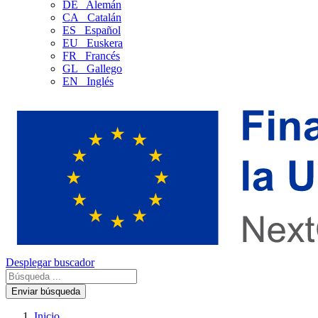
DE
Alemán
CA
Catalán
ES
Español
EU
Euskera
FR
Francés
GL
Gallego
EN
Inglés
Desplegar buscador
Enviar búsqueda
Inicio