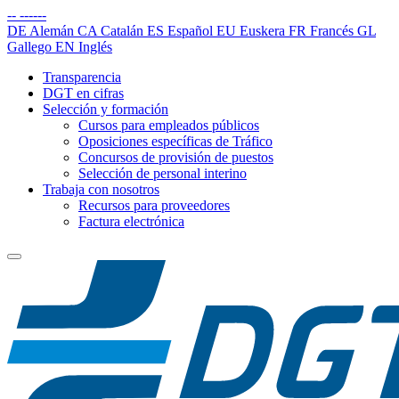
--
------
DE
Alemán
CA
Catalán
ES
Español
EU
Euskera
FR
Francés
GL
Gallego
EN
Inglés
Transparencia
DGT en cifras
Selección y formación
Cursos para empleados públicos
Oposiciones específicas de Tráfico
Concursos de provisión de puestos
Selección de personal interino
Trabaja con nosotros
Recursos para proveedores
Factura electrónica