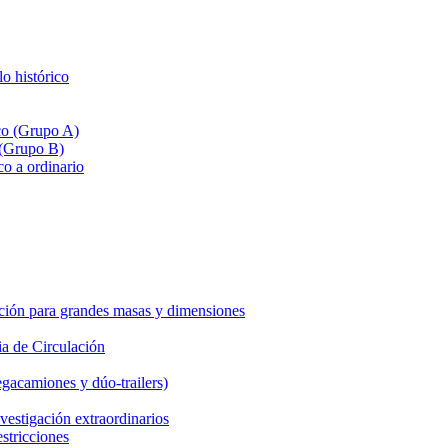
lo histórico
ico (Grupo A)
 (Grupo B)
co a ordinario
ción para grandes masas y dimensiones
a de Circulación
gacamiones y dúo-trailers)
vestigación extraordinarios
estricciones