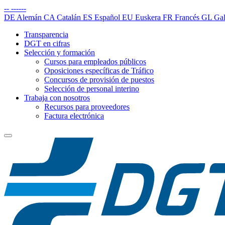
--
------
DE
Alemán
CA
Catalán
ES
Español
EU
Euskera
FR
Francés
GL
Gal
Transparencia
DGT en cifras
Selección y formación
Cursos para empleados públicos
Oposiciones específicas de Tráfico
Concursos de provisión de puestos
Selección de personal interino
Trabaja con nosotros
Recursos para proveedores
Factura electrónica