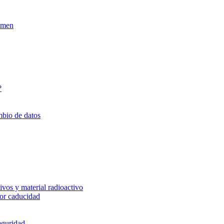
xamen
?
mbio de datos
vos y material radioactivo
or caducidad
eguridad