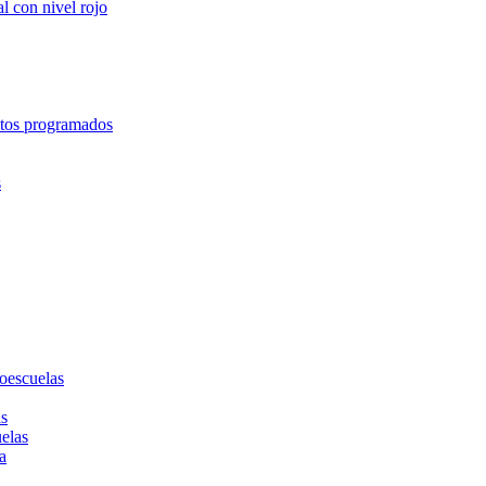
l con nivel rojo
entos programados
s
toescuelas
as
uelas
a