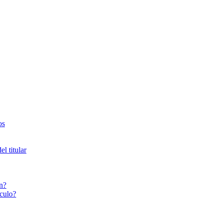
os
l titular
n?
culo?