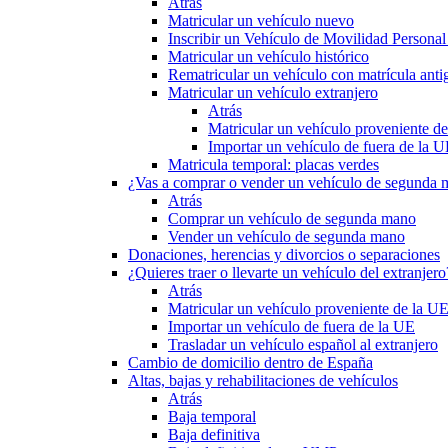
Atrás
Matricular un vehículo nuevo
Inscribir un Vehículo de Movilidad Person
Matricular un vehículo histórico
Rematricular un vehículo con matrícula anti
Matricular un vehículo extranjero
Atrás
Matricular un vehículo proveniente d
Importar un vehículo de fuera de la 
Matricula temporal: placas verdes
¿Vas a comprar o vender un vehículo de segunda
Atrás
Comprar un vehículo de segunda mano
Vender un vehículo de segunda mano
Donaciones, herencias y divorcios o separaciones
¿Quieres traer o llevarte un vehículo del extranjero
Atrás
Matricular un vehículo proveniente de la U
Importar un vehículo de fuera de la UE
Trasladar un vehículo español al extranjero
Cambio de domicilio dentro de España
Altas, bajas y rehabilitaciones de vehículos
Atrás
Baja temporal
Baja definitiva