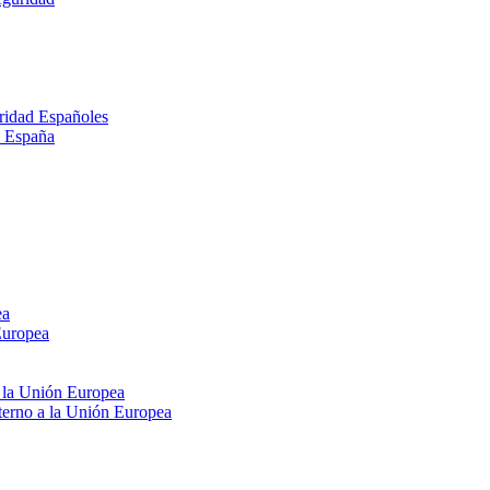
ridad Españoles
n España
ea
Europea
e la Unión Europea
xterno a la Unión Europea