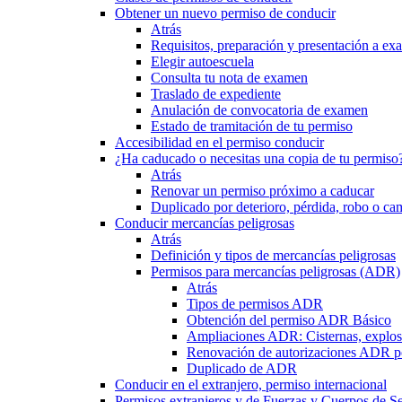
Obtener un nuevo permiso de conducir
Atrás
Requisitos, preparación y presentación a e
Elegir autoescuela
Consulta tu nota de examen
Traslado de expediente
Anulación de convocatoria de examen
Estado de tramitación de tu permiso
Accesibilidad en el permiso conducir
¿Ha caducado o necesitas una copia de tu permiso
Atrás
Renovar un permiso próximo a caducar
Duplicado por deterioro, pérdida, robo o ca
Conducir mercancías peligrosas
Atrás
Definición y tipos de mercancías peligrosas
Permisos para mercancías peligrosas (ADR)
Atrás
Tipos de permisos ADR
Obtención del permiso ADR Básico
Ampliaciones ADR: Cisternas, explosi
Renovación de autorizaciones ADR p
Duplicado de ADR
Conducir en el extranjero, permiso internacional
Permisos extranjeros y de Fuerzas y Cuerpos de S