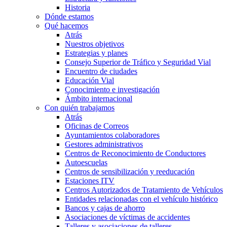
Historia
Dónde estamos
Qué hacemos
Atrás
Nuestros objetivos
Estrategias y planes
Consejo Superior de Tráfico y Seguridad Vial
Encuentro de ciudades
Educación Vial
Conocimiento e investigación
Ámbito internacional
Con quién trabajamos
Atrás
Oficinas de Correos
Ayuntamientos colaboradores
Gestores administrativos
Centros de Reconocimiento de Conductores
Autoescuelas
Centros de sensibilización y reeducación
Estaciones ITV
Centros Autorizados de Tratamiento de Vehículos
Entidades relacionadas con el vehículo histórico
Bancos y cajas de ahorro
Asociaciones de víctimas de accidentes
Talleres y asociaciones de talleres