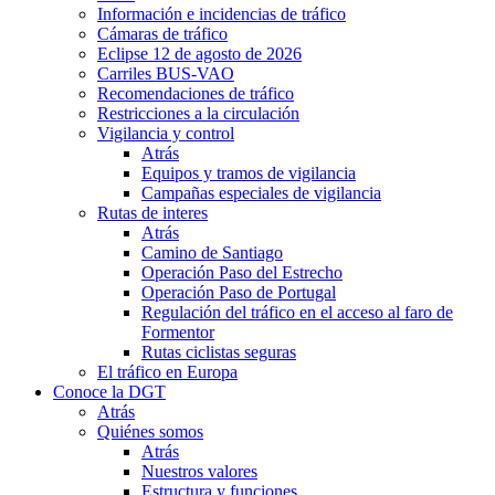
Información e incidencias de tráfico
Cámaras de tráfico
Eclipse 12 de agosto de 2026
Carriles BUS-VAO
Recomendaciones de tráfico
Restricciones a la circulación
Vigilancia y control
Atrás
Equipos y tramos de vigilancia
Campañas especiales de vigilancia
Rutas de interes
Atrás
Camino de Santiago
Operación Paso del Estrecho
Operación Paso de Portugal
Regulación del tráfico en el acceso al faro de
Formentor
Rutas ciclistas seguras
El tráfico en Europa
Conoce la DGT
Atrás
Quiénes somos
Atrás
Nuestros valores
Estructura y funciones