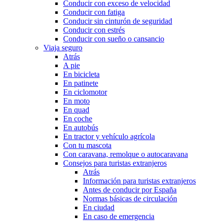
Conducir con exceso de velocidad
Conducir con fatiga
Conducir sin cinturón de seguridad
Conducir con estrés
Conducir con sueño o cansancio
Viaja seguro
Atrás
A pie
En bicicleta
En patinete
En ciclomotor
En moto
En quad
En coche
En autobús
En tractor y vehículo agrícola
Con tu mascota
Con caravana, remolque o autocaravana
Consejos para turistas extranjeros
Atrás
Información para turistas extranjeros
Antes de conducir por España
Normas básicas de circulación
En ciudad
En caso de emergencia