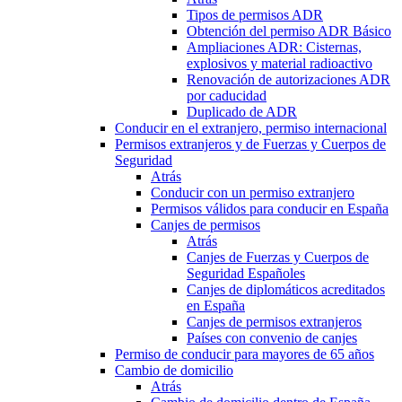
Tipos de permisos ADR
Obtención del permiso ADR Básico
Ampliaciones ADR: Cisternas,
explosivos y material radioactivo
Renovación de autorizaciones ADR
por caducidad
Duplicado de ADR
Conducir en el extranjero, permiso internacional
Permisos extranjeros y de Fuerzas y Cuerpos de
Seguridad
Atrás
Conducir con un permiso extranjero
Permisos válidos para conducir en España
Canjes de permisos
Atrás
Canjes de Fuerzas y Cuerpos de
Seguridad Españoles
Canjes de diplomáticos acreditados
en España
Canjes de permisos extranjeros
Países con convenio de canjes
Permiso de conducir para mayores de 65 años
Cambio de domicilio
Atrás