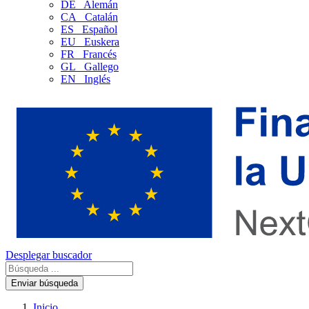
DE
Alemán
CA
Catalán
ES
Español
EU
Euskera
FR
Francés
GL
Gallego
EN
Inglés
Desplegar buscador
Enviar búsqueda
Inicio