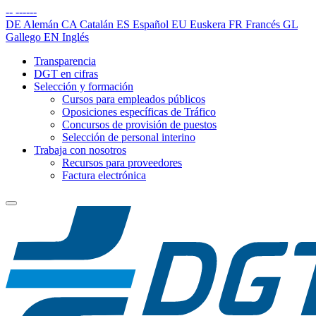
--
------
DE
Alemán
CA
Catalán
ES
Español
EU
Euskera
FR
Francés
GL
Gallego
EN
Inglés
Transparencia
DGT en cifras
Selección y formación
Cursos para empleados públicos
Oposiciones específicas de Tráfico
Concursos de provisión de puestos
Selección de personal interino
Trabaja con nosotros
Recursos para proveedores
Factura electrónica