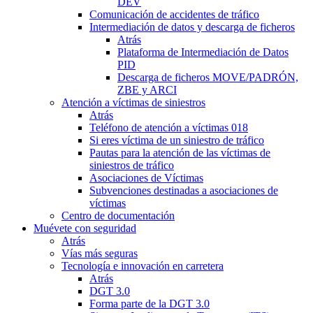
DEV
Comunicación de accidentes de tráfico
Intermediación de datos y descarga de ficheros
Atrás
Plataforma de Intermediación de Datos
PID
Descarga de ficheros MOVE/PADRÓN,
ZBE y ARCI
Atención a víctimas de siniestros
Atrás
Teléfono de atención a víctimas 018
Si eres víctima de un siniestro de tráfico
Pautas para la atención de las víctimas de
siniestros de tráfico
Asociaciones de Víctimas
Subvenciones destinadas a asociaciones de
víctimas
Centro de documentación
Muévete con seguridad
Atrás
Vías más seguras
Tecnología e innovación en carretera
Atrás
DGT 3.0
Forma parte de la DGT 3.0