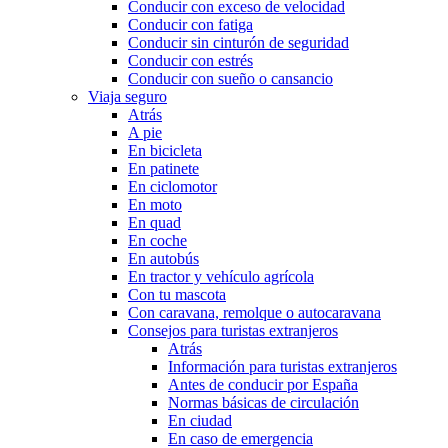
Conducir con exceso de velocidad
Conducir con fatiga
Conducir sin cinturón de seguridad
Conducir con estrés
Conducir con sueño o cansancio
Viaja seguro
Atrás
A pie
En bicicleta
En patinete
En ciclomotor
En moto
En quad
En coche
En autobús
En tractor y vehículo agrícola
Con tu mascota
Con caravana, remolque o autocaravana
Consejos para turistas extranjeros
Atrás
Información para turistas extranjeros
Antes de conducir por España
Normas básicas de circulación
En ciudad
En caso de emergencia