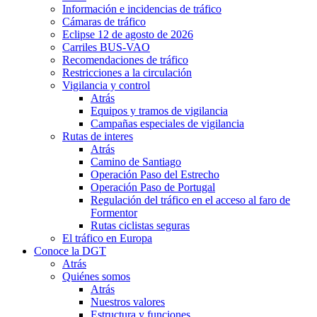
Información e incidencias de tráfico
Cámaras de tráfico
Eclipse 12 de agosto de 2026
Carriles BUS-VAO
Recomendaciones de tráfico
Restricciones a la circulación
Vigilancia y control
Atrás
Equipos y tramos de vigilancia
Campañas especiales de vigilancia
Rutas de interes
Atrás
Camino de Santiago
Operación Paso del Estrecho
Operación Paso de Portugal
Regulación del tráfico en el acceso al faro de
Formentor
Rutas ciclistas seguras
El tráfico en Europa
Conoce la DGT
Atrás
Quiénes somos
Atrás
Nuestros valores
Estructura y funciones