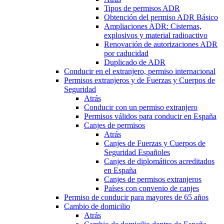
Tipos de permisos ADR
Obtención del permiso ADR Básico
Ampliaciones ADR: Cisternas,
explosivos y material radioactivo
Renovación de autorizaciones ADR
por caducidad
Duplicado de ADR
Conducir en el extranjero, permiso internacional
Permisos extranjeros y de Fuerzas y Cuerpos de
Seguridad
Atrás
Conducir con un permiso extranjero
Permisos válidos para conducir en España
Canjes de permisos
Atrás
Canjes de Fuerzas y Cuerpos de
Seguridad Españoles
Canjes de diplomáticos acreditados
en España
Canjes de permisos extranjeros
Países con convenio de canjes
Permiso de conducir para mayores de 65 años
Cambio de domicilio
Atrás