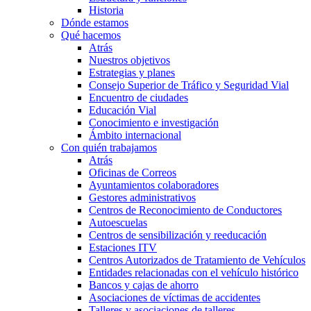
Historia
Dónde estamos
Qué hacemos
Atrás
Nuestros objetivos
Estrategias y planes
Consejo Superior de Tráfico y Seguridad Vial
Encuentro de ciudades
Educación Vial
Conocimiento e investigación
Ámbito internacional
Con quién trabajamos
Atrás
Oficinas de Correos
Ayuntamientos colaboradores
Gestores administrativos
Centros de Reconocimiento de Conductores
Autoescuelas
Centros de sensibilización y reeducación
Estaciones ITV
Centros Autorizados de Tratamiento de Vehículos
Entidades relacionadas con el vehículo histórico
Bancos y cajas de ahorro
Asociaciones de víctimas de accidentes
Talleres y asociaciones de talleres