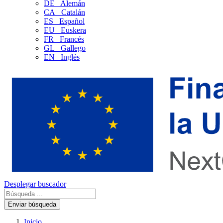
DE
Alemán
CA
Catalán
ES
Español
EU
Euskera
FR
Francés
GL
Gallego
EN
Inglés
Desplegar buscador
Enviar búsqueda
Inicio