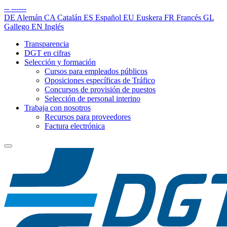
--
------
DE
Alemán
CA
Catalán
ES
Español
EU
Euskera
FR
Francés
GL
Gallego
EN
Inglés
Transparencia
DGT en cifras
Selección y formación
Cursos para empleados públicos
Oposiciones específicas de Tráfico
Concursos de provisión de puestos
Selección de personal interino
Trabaja con nosotros
Recursos para proveedores
Factura electrónica