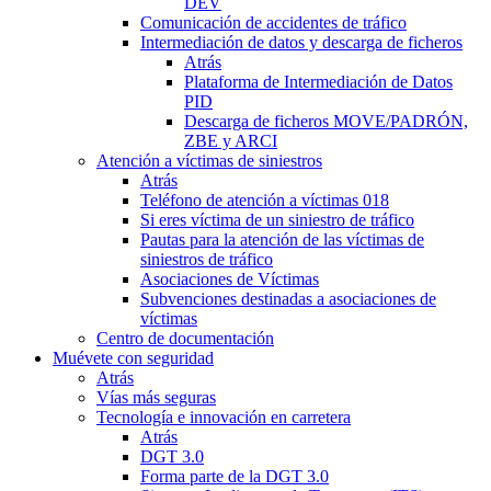
DEV
Comunicación de accidentes de tráfico
Intermediación de datos y descarga de ficheros
Atrás
Plataforma de Intermediación de Datos
PID
Descarga de ficheros MOVE/PADRÓN,
ZBE y ARCI
Atención a víctimas de siniestros
Atrás
Teléfono de atención a víctimas 018
Si eres víctima de un siniestro de tráfico
Pautas para la atención de las víctimas de
siniestros de tráfico
Asociaciones de Víctimas
Subvenciones destinadas a asociaciones de
víctimas
Centro de documentación
Muévete con seguridad
Atrás
Vías más seguras
Tecnología e innovación en carretera
Atrás
DGT 3.0
Forma parte de la DGT 3.0