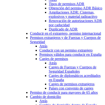
Tipos de permisos ADR
Obtención del permiso ADR Básico
Ampliaciones ADR: Cisternas,
explosivos y material radioactivo
Renovación de autorizaciones ADR
por caducidad
Duplicado de ADR
Conducir en el extranjero, permiso internacional
Permisos extranjeros y de Fuerzas y Cuerpos de
Seguridad
Atrás
Conducir con un permiso extranjero
Permisos válidos para conducir en España
Canjes de permisos
Atrás
Canjes de Fuerzas y Cuerpos de
Seguridad Españoles
Canjes de diplomáticos acreditados
en España
Canjes de permisos extranjeros
Países con convenio de canjes
Permiso de conducir para mayores de 65 años
Cambio de domicilio
Atrás