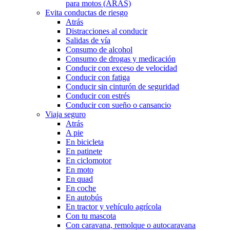
para motos (ARAS)
Evita conductas de riesgo
Atrás
Distracciones al conducir
Salidas de vía
Consumo de alcohol
Consumo de drogas y medicación
Conducir con exceso de velocidad
Conducir con fatiga
Conducir sin cinturón de seguridad
Conducir con estrés
Conducir con sueño o cansancio
Viaja seguro
Atrás
A pie
En bicicleta
En patinete
En ciclomotor
En moto
En quad
En coche
En autobús
En tractor y vehículo agrícola
Con tu mascota
Con caravana, remolque o autocaravana