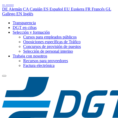
--
------
DE
Alemán
CA
Catalán
ES
Español
EU
Euskera
FR
Francés
GL
Gallego
EN
Inglés
Transparencia
DGT en cifras
Selección y formación
Cursos para empleados públicos
Oposiciones específicas de Tráfico
Concursos de provisión de puestos
Selección de personal interino
Trabaja con nosotros
Recursos para proveedores
Factura electrónica