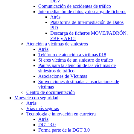
DEV
Comunicación de accidentes de tráfico
Intermediación de datos y descarga de ficheros
Atrás
Plataforma de Intermediación de Datos
PID
Descarga de ficheros MOVE/PADRÓN,
ZBE y ARCI
Atención a víctimas de siniestros
Atrás
Teléfono de atención a víctimas 018
Si eres víctima de un siniestro de tráfico
Pautas para la atención de las víctimas de
siniestros de tráfico
Asociaciones de Víctimas
Subvenciones destinadas a asociaciones de
víctimas
Centro de documentación
Muévete con seguridad
Atrás
Vías más seguras
Tecnología e innovación en carretera
Atrás
DGT 3.0
Forma parte de la DGT 3.0