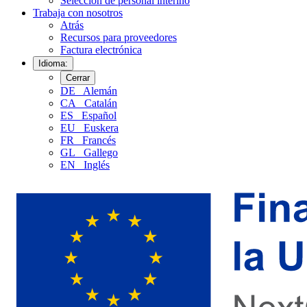
Selección de personal interino
Trabaja con nosotros
Atrás
Recursos para proveedores
Factura electrónica
Idioma:
Cerrar
DE
Alemán
CA
Catalán
ES
Español
EU
Euskera
FR
Francés
GL
Gallego
EN
Inglés