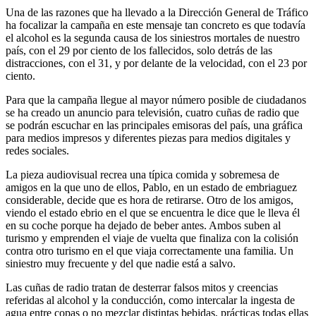
Una de las razones que ha llevado a la Dirección General de Tráfico
ha focalizar la campaña en este mensaje tan concreto es que todavía
el alcohol es la segunda causa de los siniestros mortales de nuestro
país, con el 29 por ciento de los fallecidos, solo detrás de las
distracciones, con el 31, y por delante de la velocidad, con el 23 por
ciento.
Para que la campaña llegue al mayor número posible de ciudadanos
se ha creado un anuncio para televisión, cuatro cuñas de radio que
se podrán escuchar en las principales emisoras del país, una gráfica
para medios impresos y diferentes piezas para medios digitales y
redes sociales.
La pieza audiovisual recrea una típica comida y sobremesa de
amigos en la que uno de ellos, Pablo, en un estado de embriaguez
considerable, decide que es hora de retirarse. Otro de los amigos,
viendo el estado ebrio en el que se encuentra le dice que le lleva él
en su coche porque ha dejado de beber antes. Ambos suben al
turismo y emprenden el viaje de vuelta que finaliza con la colisión
contra otro turismo en el que viaja correctamente una familia. Un
siniestro muy frecuente y del que nadie está a salvo.
Las cuñas de radio tratan de desterrar falsos mitos y creencias
referidas al alcohol y la conducción, como intercalar la ingesta de
agua entre copas o no mezclar distintas bebidas, prácticas todas ellas