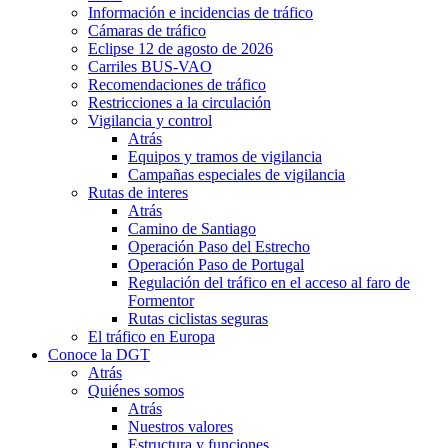
Información e incidencias de tráfico
Cámaras de tráfico
Eclipse 12 de agosto de 2026
Carriles BUS-VAO
Recomendaciones de tráfico
Restricciones a la circulación
Vigilancia y control
Atrás
Equipos y tramos de vigilancia
Campañas especiales de vigilancia
Rutas de interes
Atrás
Camino de Santiago
Operación Paso del Estrecho
Operación Paso de Portugal
Regulación del tráfico en el acceso al faro de
Formentor
Rutas ciclistas seguras
El tráfico en Europa
Conoce la DGT
Atrás
Quiénes somos
Atrás
Nuestros valores
Estructura y funciones