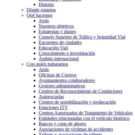
Historia
Dónde estamos
Qué hacemos
Atrás
Nuestros objetivos
Estrategias y planes
Consejo Superior de Tráfico y Seguridad Vial
Encuentro de ciudades
Educación Vial
Conocimiento e investigación
Ámbito internacional
Con quién trabajamos
Atrás
Oficinas de Correos
Ayuntamientos colaboradores
Gestores administrativos
Centros de Reconocimiento de Conductores
Autoescuelas
Centros de sensibilización y reeducación
Estaciones ITV
Centros Autorizados de Tratamiento de Vehículos
Entidades relacionadas con el vehículo histórico
Bancos y cajas de ahorro
Asociaciones de víctimas de accidentes
Talleres y asociaciones de talleres