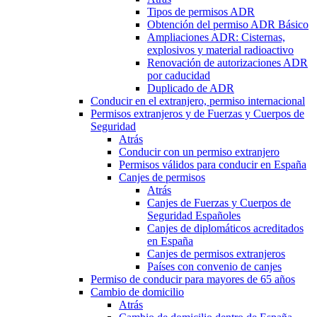
Tipos de permisos ADR
Obtención del permiso ADR Básico
Ampliaciones ADR: Cisternas,
explosivos y material radioactivo
Renovación de autorizaciones ADR
por caducidad
Duplicado de ADR
Conducir en el extranjero, permiso internacional
Permisos extranjeros y de Fuerzas y Cuerpos de
Seguridad
Atrás
Conducir con un permiso extranjero
Permisos válidos para conducir en España
Canjes de permisos
Atrás
Canjes de Fuerzas y Cuerpos de
Seguridad Españoles
Canjes de diplomáticos acreditados
en España
Canjes de permisos extranjeros
Países con convenio de canjes
Permiso de conducir para mayores de 65 años
Cambio de domicilio
Atrás