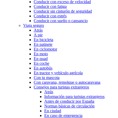
Conducir con exceso de velocidad
Conducir con fatiga
Conducir sin cinturón de seguridad
Conducir con estrés
Conducir con sueño o cansancio
Viaja seguro
Atrás
A pie
En bicicleta
En patinete
En ciclomotor
En moto
En quad
En coche
En autobús
En tractor y vehículo agrícola
Con tu mascota
Con caravana, remolque o autocaravana
Consejos para turistas extranjeros
Atrás
Información para turistas extranjeros
Antes de conducir por España
Normas básicas de circulación
En ciudad
En caso de emergencia