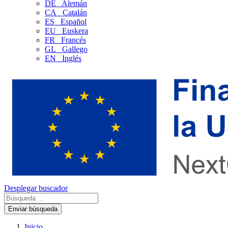
DE
Alemán
CA
Catalán
ES
Español
EU
Euskera
FR
Francés
GL
Gallego
EN
Inglés
Desplegar buscador
Enviar búsqueda
Inicio