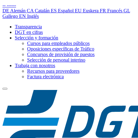
--
------
DE
Alemán
CA
Catalán
ES
Español
EU
Euskera
FR
Francés
GL
Gallego
EN
Inglés
Transparencia
DGT en cifras
Selección y formación
Cursos para empleados públicos
Oposiciones específicas de Tráfico
Concursos de provisión de puestos
Selección de personal interino
Trabaja con nosotros
Recursos para proveedores
Factura electrónica