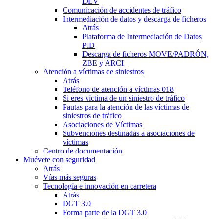
DEV
Comunicación de accidentes de tráfico
Intermediación de datos y descarga de ficheros
Atrás
Plataforma de Intermediación de Datos
PID
Descarga de ficheros MOVE/PADRÓN,
ZBE y ARCI
Atención a víctimas de siniestros
Atrás
Teléfono de atención a víctimas 018
Si eres víctima de un siniestro de tráfico
Pautas para la atención de las víctimas de
siniestros de tráfico
Asociaciones de Víctimas
Subvenciones destinadas a asociaciones de
víctimas
Centro de documentación
Muévete con seguridad
Atrás
Vías más seguras
Tecnología e innovación en carretera
Atrás
DGT 3.0
Forma parte de la DGT 3.0