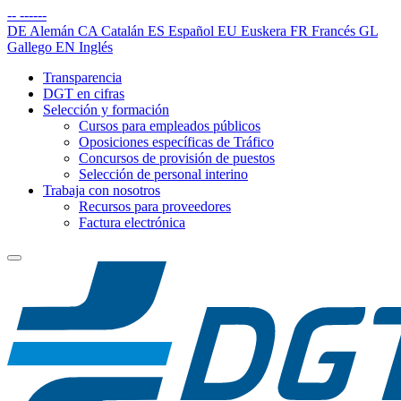
--
------
DE
Alemán
CA
Catalán
ES
Español
EU
Euskera
FR
Francés
GL
Gallego
EN
Inglés
Transparencia
DGT en cifras
Selección y formación
Cursos para empleados públicos
Oposiciones específicas de Tráfico
Concursos de provisión de puestos
Selección de personal interino
Trabaja con nosotros
Recursos para proveedores
Factura electrónica