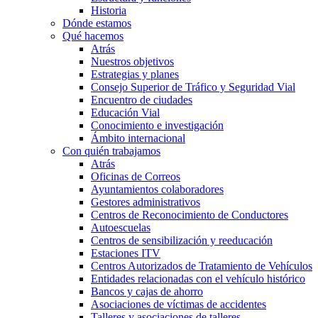
Historia
Dónde estamos
Qué hacemos
Atrás
Nuestros objetivos
Estrategias y planes
Consejo Superior de Tráfico y Seguridad Vial
Encuentro de ciudades
Educación Vial
Conocimiento e investigación
Ámbito internacional
Con quién trabajamos
Atrás
Oficinas de Correos
Ayuntamientos colaboradores
Gestores administrativos
Centros de Reconocimiento de Conductores
Autoescuelas
Centros de sensibilización y reeducación
Estaciones ITV
Centros Autorizados de Tratamiento de Vehículos
Entidades relacionadas con el vehículo histórico
Bancos y cajas de ahorro
Asociaciones de víctimas de accidentes
Talleres y asociaciones de talleres