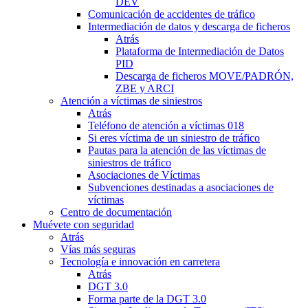
DEV
Comunicación de accidentes de tráfico
Intermediación de datos y descarga de ficheros
Atrás
Plataforma de Intermediación de Datos
PID
Descarga de ficheros MOVE/PADRÓN,
ZBE y ARCI
Atención a víctimas de siniestros
Atrás
Teléfono de atención a víctimas 018
Si eres víctima de un siniestro de tráfico
Pautas para la atención de las víctimas de
siniestros de tráfico
Asociaciones de Víctimas
Subvenciones destinadas a asociaciones de
víctimas
Centro de documentación
Muévete con seguridad
Atrás
Vías más seguras
Tecnología e innovación en carretera
Atrás
DGT 3.0
Forma parte de la DGT 3.0