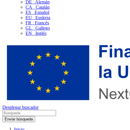
DE
Alemán
CA
Catalán
ES
Español
EU
Euskera
FR
Francés
GL
Gallego
EN
Inglés
Desplegar buscador
Enviar búsqueda
Inicio