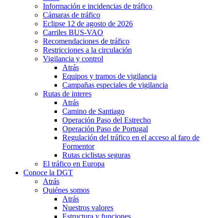
Información e incidencias de tráfico
Cámaras de tráfico
Eclipse 12 de agosto de 2026
Carriles BUS-VAO
Recomendaciones de tráfico
Restricciones a la circulación
Vigilancia y control
Atrás
Equipos y tramos de vigilancia
Campañas especiales de vigilancia
Rutas de interes
Atrás
Camino de Santiago
Operación Paso del Estrecho
Operación Paso de Portugal
Regulación del tráfico en el acceso al faro de
Formentor
Rutas ciclistas seguras
El tráfico en Europa
Conoce la DGT
Atrás
Quiénes somos
Atrás
Nuestros valores
Estructura y funciones