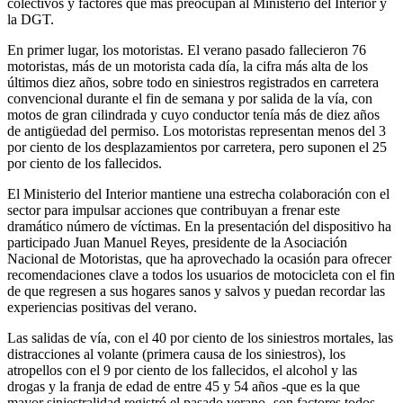
colectivos y factores que más preocupan al Ministerio del Interior y
la DGT.
En primer lugar, los motoristas. El verano pasado fallecieron 76
motoristas, más de un motorista cada día, la cifra más alta de los
últimos diez años, sobre todo en siniestros registrados en carretera
convencional durante el fin de semana y por salida de la vía, con
motos de gran cilindrada y cuyo conductor tenía más de diez años
de antigüedad del permiso. Los motoristas representan menos del 3
por ciento de los desplazamientos por carretera, pero suponen el 25
por ciento de los fallecidos.
El Ministerio del Interior mantiene una estrecha colaboración con el
sector para impulsar acciones que contribuyan a frenar este
dramático número de víctimas. En la presentación del dispositivo ha
participado Juan Manuel Reyes, presidente de la Asociación
Nacional de Motoristas, que ha aprovechado la ocasión para ofrecer
recomendaciones clave a todos los usuarios de motocicleta con el fin
de que regresen a sus hogares sanos y salvos y puedan recordar las
experiencias positivas del verano.
Las salidas de vía, con el 40 por ciento de los siniestros mortales, las
distracciones al volante (primera causa de los siniestros), los
atropellos con el 9 por ciento de los fallecidos, el alcohol y las
drogas y la franja de edad de entre 45 y 54 años -que es la que
mayor siniestralidad registró el pasado verano- son factores todos