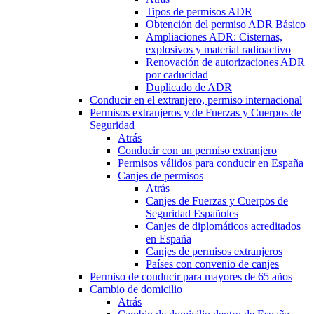
Tipos de permisos ADR
Obtención del permiso ADR Básico
Ampliaciones ADR: Cisternas,
explosivos y material radioactivo
Renovación de autorizaciones ADR
por caducidad
Duplicado de ADR
Conducir en el extranjero, permiso internacional
Permisos extranjeros y de Fuerzas y Cuerpos de
Seguridad
Atrás
Conducir con un permiso extranjero
Permisos válidos para conducir en España
Canjes de permisos
Atrás
Canjes de Fuerzas y Cuerpos de
Seguridad Españoles
Canjes de diplomáticos acreditados
en España
Canjes de permisos extranjeros
Países con convenio de canjes
Permiso de conducir para mayores de 65 años
Cambio de domicilio
Atrás