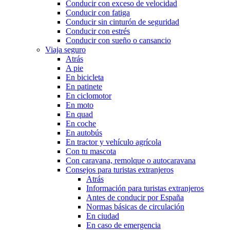
Conducir con exceso de velocidad
Conducir con fatiga
Conducir sin cinturón de seguridad
Conducir con estrés
Conducir con sueño o cansancio
Viaja seguro
Atrás
A pie
En bicicleta
En patinete
En ciclomotor
En moto
En quad
En coche
En autobús
En tractor y vehículo agrícola
Con tu mascota
Con caravana, remolque o autocaravana
Consejos para turistas extranjeros
Atrás
Información para turistas extranjeros
Antes de conducir por España
Normas básicas de circulación
En ciudad
En caso de emergencia