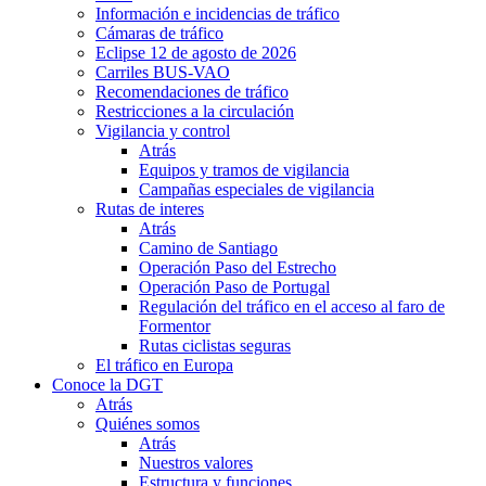
Información e incidencias de tráfico
Cámaras de tráfico
Eclipse 12 de agosto de 2026
Carriles BUS-VAO
Recomendaciones de tráfico
Restricciones a la circulación
Vigilancia y control
Atrás
Equipos y tramos de vigilancia
Campañas especiales de vigilancia
Rutas de interes
Atrás
Camino de Santiago
Operación Paso del Estrecho
Operación Paso de Portugal
Regulación del tráfico en el acceso al faro de
Formentor
Rutas ciclistas seguras
El tráfico en Europa
Conoce la DGT
Atrás
Quiénes somos
Atrás
Nuestros valores
Estructura y funciones