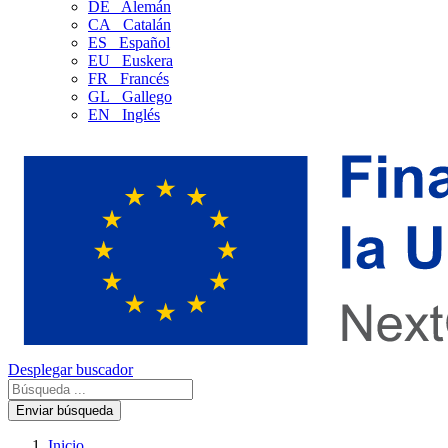
DE
Alemán
CA
Catalán
ES
Español
EU
Euskera
FR
Francés
GL
Gallego
EN
Inglés
Desplegar buscador
Enviar búsqueda
Inicio