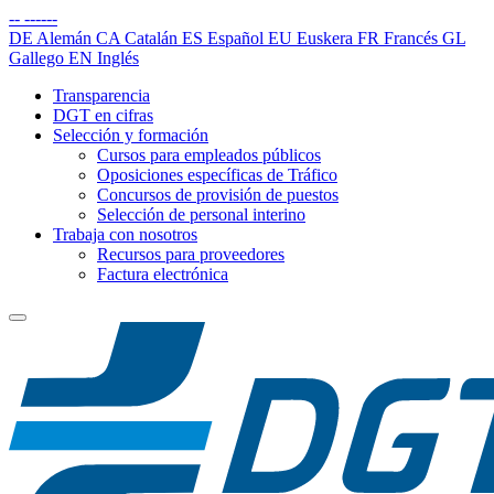
--
------
DE
Alemán
CA
Catalán
ES
Español
EU
Euskera
FR
Francés
GL
Gallego
EN
Inglés
Transparencia
DGT en cifras
Selección y formación
Cursos para empleados públicos
Oposiciones específicas de Tráfico
Concursos de provisión de puestos
Selección de personal interino
Trabaja con nosotros
Recursos para proveedores
Factura electrónica