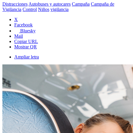
Distracciones
Autobuses y autocares
Campaña
Campaña de
Vigilancia
Control
Niños
vigilancia
X
Facebook
Bluesky
Mail
Copiar URL
Mostrar QR
Ampliar letra