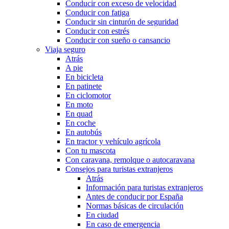
Conducir con exceso de velocidad
Conducir con fatiga
Conducir sin cinturón de seguridad
Conducir con estrés
Conducir con sueño o cansancio
Viaja seguro
Atrás
A pie
En bicicleta
En patinete
En ciclomotor
En moto
En quad
En coche
En autobús
En tractor y vehículo agrícola
Con tu mascota
Con caravana, remolque o autocaravana
Consejos para turistas extranjeros
Atrás
Información para turistas extranjeros
Antes de conducir por España
Normas básicas de circulación
En ciudad
En caso de emergencia