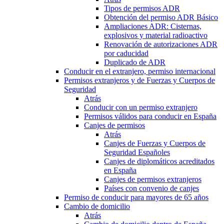
Tipos de permisos ADR
Obtención del permiso ADR Básico
Ampliaciones ADR: Cisternas,
explosivos y material radioactivo
Renovación de autorizaciones ADR
por caducidad
Duplicado de ADR
Conducir en el extranjero, permiso internacional
Permisos extranjeros y de Fuerzas y Cuerpos de
Seguridad
Atrás
Conducir con un permiso extranjero
Permisos válidos para conducir en España
Canjes de permisos
Atrás
Canjes de Fuerzas y Cuerpos de
Seguridad Españoles
Canjes de diplomáticos acreditados
en España
Canjes de permisos extranjeros
Países con convenio de canjes
Permiso de conducir para mayores de 65 años
Cambio de domicilio
Atrás