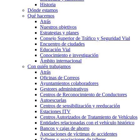
Historia
Dónde estamos
Qué hacemos
Atrás
Nuestros objetivos
Estrategias y planes
Consejo Superior de Tráfico y Seguridad Vial
Encuentro de ciudades
Educación Vial
Conocimiento e investigación
Ámbito internacional
Con quién trabajamos
Atrás
Oficinas de Correos
Ayuntamientos colaboradores
Gestores administrativos
Centros de Reconocimiento de Conductores
Autoescuelas
Centros de sensibilización y reeducación
Estaciones ITV
Centros Autorizados de Tratamiento de Vehículos
Entidades relacionadas con el vehículo histórico
Bancos y cajas de ahorro
Asociaciones de víctimas de accidentes
Talleres y asociaciones de talleres