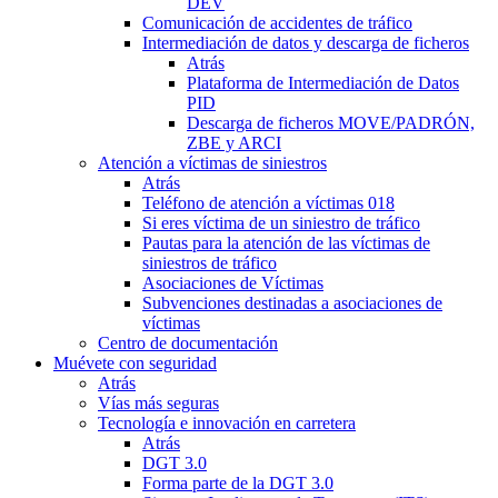
DEV
Comunicación de accidentes de tráfico
Intermediación de datos y descarga de ficheros
Atrás
Plataforma de Intermediación de Datos
PID
Descarga de ficheros MOVE/PADRÓN,
ZBE y ARCI
Atención a víctimas de siniestros
Atrás
Teléfono de atención a víctimas 018
Si eres víctima de un siniestro de tráfico
Pautas para la atención de las víctimas de
siniestros de tráfico
Asociaciones de Víctimas
Subvenciones destinadas a asociaciones de
víctimas
Centro de documentación
Muévete con seguridad
Atrás
Vías más seguras
Tecnología e innovación en carretera
Atrás
DGT 3.0
Forma parte de la DGT 3.0