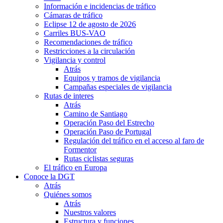
Información e incidencias de tráfico
Cámaras de tráfico
Eclipse 12 de agosto de 2026
Carriles BUS-VAO
Recomendaciones de tráfico
Restricciones a la circulación
Vigilancia y control
Atrás
Equipos y tramos de vigilancia
Campañas especiales de vigilancia
Rutas de interes
Atrás
Camino de Santiago
Operación Paso del Estrecho
Operación Paso de Portugal
Regulación del tráfico en el acceso al faro de
Formentor
Rutas ciclistas seguras
El tráfico en Europa
Conoce la DGT
Atrás
Quiénes somos
Atrás
Nuestros valores
Estructura y funciones