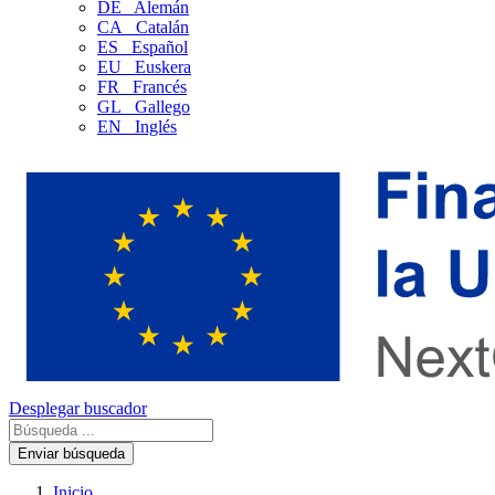
DE
Alemán
CA
Catalán
ES
Español
EU
Euskera
FR
Francés
GL
Gallego
EN
Inglés
Desplegar buscador
Enviar búsqueda
Inicio