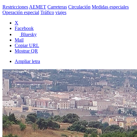
Restricciones
AEMET
Carreteras
Circulación
Medidas especiales
Operación especial
Tráfico
viajes
X
Facebook
Bluesky
Mail
Copiar URL
Mostrar QR
Ampliar letra