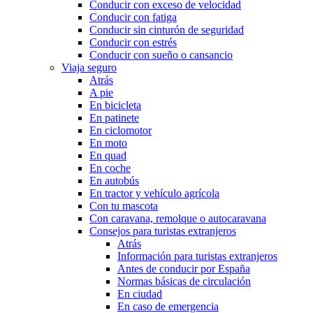
Conducir con exceso de velocidad
Conducir con fatiga
Conducir sin cinturón de seguridad
Conducir con estrés
Conducir con sueño o cansancio
Viaja seguro
Atrás
A pie
En bicicleta
En patinete
En ciclomotor
En moto
En quad
En coche
En autobús
En tractor y vehículo agrícola
Con tu mascota
Con caravana, remolque o autocaravana
Consejos para turistas extranjeros
Atrás
Información para turistas extranjeros
Antes de conducir por España
Normas básicas de circulación
En ciudad
En caso de emergencia