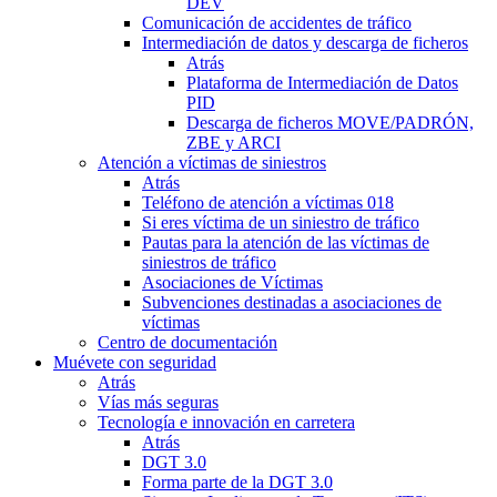
DEV
Comunicación de accidentes de tráfico
Intermediación de datos y descarga de ficheros
Atrás
Plataforma de Intermediación de Datos
PID
Descarga de ficheros MOVE/PADRÓN,
ZBE y ARCI
Atención a víctimas de siniestros
Atrás
Teléfono de atención a víctimas 018
Si eres víctima de un siniestro de tráfico
Pautas para la atención de las víctimas de
siniestros de tráfico
Asociaciones de Víctimas
Subvenciones destinadas a asociaciones de
víctimas
Centro de documentación
Muévete con seguridad
Atrás
Vías más seguras
Tecnología e innovación en carretera
Atrás
DGT 3.0
Forma parte de la DGT 3.0