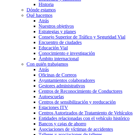
Historia
Dónde estamos
Qué hacemos
Atrás
Nuestros objetivos
Estrategias y planes
Consejo Superior de Tráfico y Seguridad Vial
Encuentro de ciudades
Educación Vial
Conocimiento e investigación
Ámbito internacional
Con quién trabajamos
Atrás
Oficinas de Correos
Ayuntamientos colaboradores
Gestores administrativos
Centros de Reconocimiento de Conductores
Autoescuelas
Centros de sensibilización y reeducación
Estaciones ITV
Centros Autorizados de Tratamiento de Vehículos
Entidades relacionadas con el vehículo histórico
Bancos y cajas de ahorro
Asociaciones de víctimas de accidentes
Talleres y asociaciones de talleres