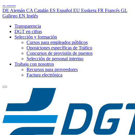
--
------
DE
Alemán
CA
Catalán
ES
Español
EU
Euskera
FR
Francés
GL
Gallego
EN
Inglés
Transparencia
DGT en cifras
Selección y formación
Cursos para empleados públicos
Oposiciones específicas de Tráfico
Concursos de provisión de puestos
Selección de personal interino
Trabaja con nosotros
Recursos para proveedores
Factura electrónica