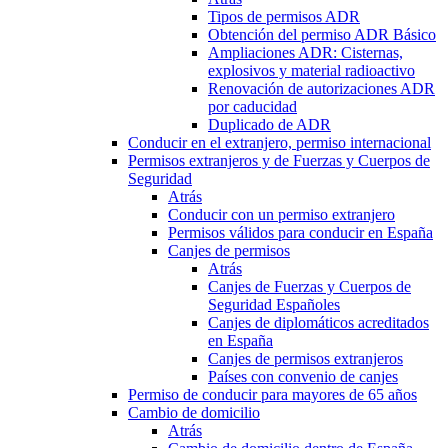
Tipos de permisos ADR
Obtención del permiso ADR Básico
Ampliaciones ADR: Cisternas,
explosivos y material radioactivo
Renovación de autorizaciones ADR
por caducidad
Duplicado de ADR
Conducir en el extranjero, permiso internacional
Permisos extranjeros y de Fuerzas y Cuerpos de
Seguridad
Atrás
Conducir con un permiso extranjero
Permisos válidos para conducir en España
Canjes de permisos
Atrás
Canjes de Fuerzas y Cuerpos de
Seguridad Españoles
Canjes de diplomáticos acreditados
en España
Canjes de permisos extranjeros
Países con convenio de canjes
Permiso de conducir para mayores de 65 años
Cambio de domicilio
Atrás