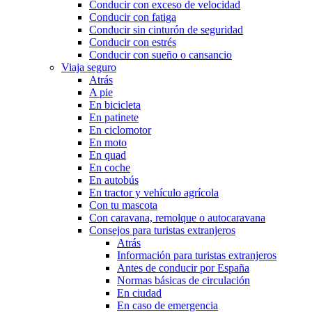
Conducir con exceso de velocidad
Conducir con fatiga
Conducir sin cinturón de seguridad
Conducir con estrés
Conducir con sueño o cansancio
Viaja seguro
Atrás
A pie
En bicicleta
En patinete
En ciclomotor
En moto
En quad
En coche
En autobús
En tractor y vehículo agrícola
Con tu mascota
Con caravana, remolque o autocaravana
Consejos para turistas extranjeros
Atrás
Información para turistas extranjeros
Antes de conducir por España
Normas básicas de circulación
En ciudad
En caso de emergencia