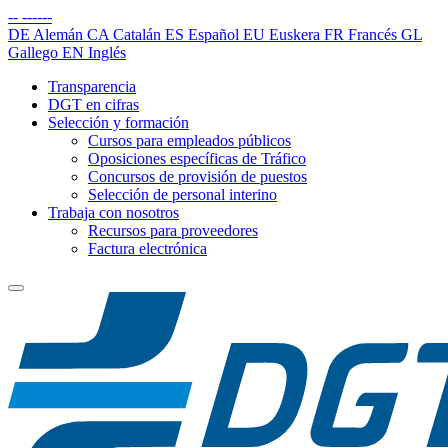
--
------
DE
Alemán
CA
Catalán
ES
Español
EU
Euskera
FR
Francés
GL
Gallego
EN
Inglés
Transparencia
DGT en cifras
Selección y formación
Cursos para empleados públicos
Oposiciones específicas de Tráfico
Concursos de provisión de puestos
Selección de personal interino
Trabaja con nosotros
Recursos para proveedores
Factura electrónica