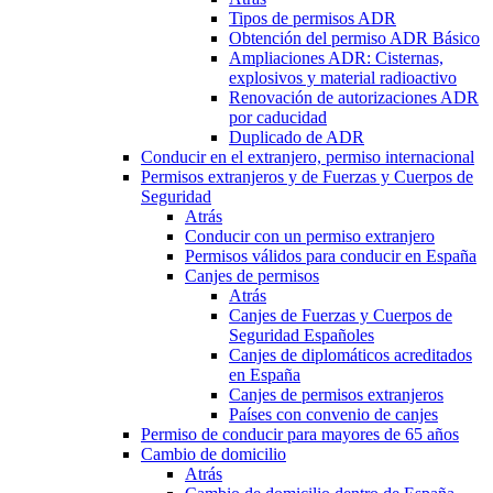
Tipos de permisos ADR
Obtención del permiso ADR Básico
Ampliaciones ADR: Cisternas,
explosivos y material radioactivo
Renovación de autorizaciones ADR
por caducidad
Duplicado de ADR
Conducir en el extranjero, permiso internacional
Permisos extranjeros y de Fuerzas y Cuerpos de
Seguridad
Atrás
Conducir con un permiso extranjero
Permisos válidos para conducir en España
Canjes de permisos
Atrás
Canjes de Fuerzas y Cuerpos de
Seguridad Españoles
Canjes de diplomáticos acreditados
en España
Canjes de permisos extranjeros
Países con convenio de canjes
Permiso de conducir para mayores de 65 años
Cambio de domicilio
Atrás