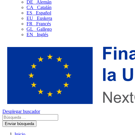
DE
Alemán
CA
Catalán
ES
Español
EU
Euskera
FR
Francés
GL
Gallego
EN
Inglés
Desplegar buscador
Enviar búsqueda
Inicio