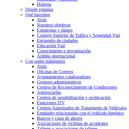
Historia
Dónde estamos
Qué hacemos
Atrás
Nuestros objetivos
Estrategias y planes
Consejo Superior de Tráfico y Seguridad Vial
Encuentro de ciudades
Educación Vial
Conocimiento e investigación
Ámbito internacional
Con quién trabajamos
Atrás
Oficinas de Correos
Ayuntamientos colaboradores
Gestores administrativos
Centros de Reconocimiento de Conductores
Autoescuelas
Centros de sensibilización y reeducación
Estaciones ITV
Centros Autorizados de Tratamiento de Vehículos
Entidades relacionadas con el vehículo histórico
Bancos y cajas de ahorro
Asociaciones de víctimas de accidentes
Talleres y asociaciones de talleres