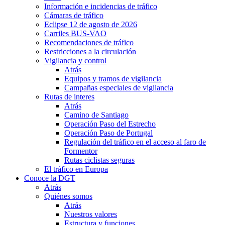
Información e incidencias de tráfico
Cámaras de tráfico
Eclipse 12 de agosto de 2026
Carriles BUS-VAO
Recomendaciones de tráfico
Restricciones a la circulación
Vigilancia y control
Atrás
Equipos y tramos de vigilancia
Campañas especiales de vigilancia
Rutas de interes
Atrás
Camino de Santiago
Operación Paso del Estrecho
Operación Paso de Portugal
Regulación del tráfico en el acceso al faro de
Formentor
Rutas ciclistas seguras
El tráfico en Europa
Conoce la DGT
Atrás
Quiénes somos
Atrás
Nuestros valores
Estructura y funciones