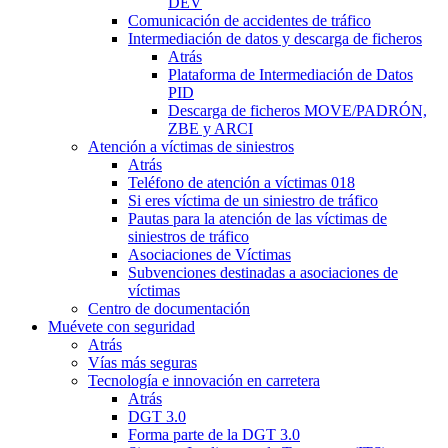
DEV
Comunicación de accidentes de tráfico
Intermediación de datos y descarga de ficheros
Atrás
Plataforma de Intermediación de Datos
PID
Descarga de ficheros MOVE/PADRÓN,
ZBE y ARCI
Atención a víctimas de siniestros
Atrás
Teléfono de atención a víctimas 018
Si eres víctima de un siniestro de tráfico
Pautas para la atención de las víctimas de
siniestros de tráfico
Asociaciones de Víctimas
Subvenciones destinadas a asociaciones de
víctimas
Centro de documentación
Muévete con seguridad
Atrás
Vías más seguras
Tecnología e innovación en carretera
Atrás
DGT 3.0
Forma parte de la DGT 3.0