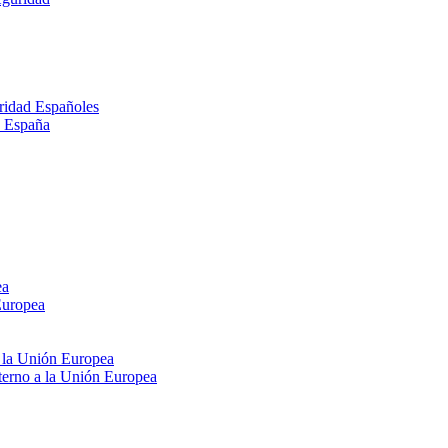
ridad Españoles
n España
ea
Europea
e la Unión Europea
xterno a la Unión Europea