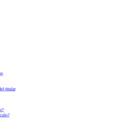
os
l titular
n?
culo?