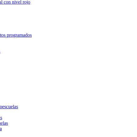
l con nivel rojo
entos programados
s
toescuelas
as
uelas
a