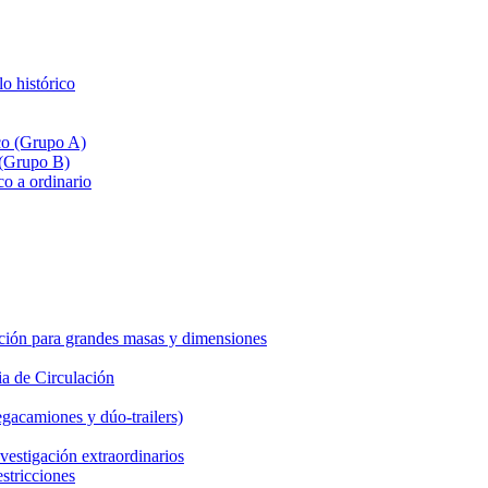
lo histórico
ico (Grupo A)
 (Grupo B)
co a ordinario
ción para grandes masas y dimensiones
a de Circulación
gacamiones y dúo-trailers)
vestigación extraordinarios
estricciones