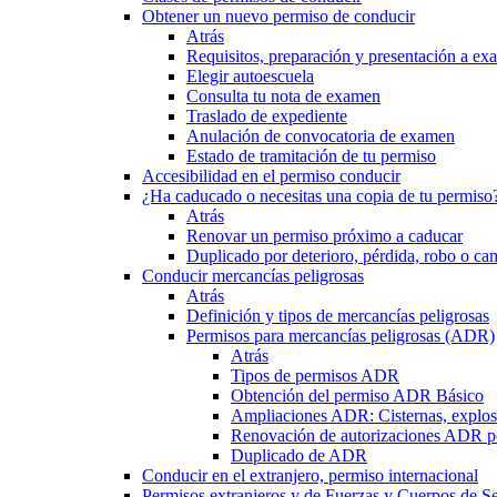
Obtener un nuevo permiso de conducir
Atrás
Requisitos, preparación y presentación a e
Elegir autoescuela
Consulta tu nota de examen
Traslado de expediente
Anulación de convocatoria de examen
Estado de tramitación de tu permiso
Accesibilidad en el permiso conducir
¿Ha caducado o necesitas una copia de tu permiso
Atrás
Renovar un permiso próximo a caducar
Duplicado por deterioro, pérdida, robo o ca
Conducir mercancías peligrosas
Atrás
Definición y tipos de mercancías peligrosas
Permisos para mercancías peligrosas (ADR)
Atrás
Tipos de permisos ADR
Obtención del permiso ADR Básico
Ampliaciones ADR: Cisternas, explosi
Renovación de autorizaciones ADR p
Duplicado de ADR
Conducir en el extranjero, permiso internacional
Permisos extranjeros y de Fuerzas y Cuerpos de S