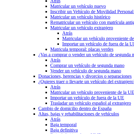
Atrás
Matricular un vehículo nuevo
Inscribir un Vehículo de Movilidad Person
Matricular un vehículo histórico
Rematricular un vehículo con matrícula anti
Matricular un vehículo extranjero
Atrás
Matricular un vehículo proveniente d
Importar un vehículo de fuera de la 
Matricula temporal: placas verdes
¿Vas a comprar o vender un vehículo de segunda
Atrás
Comprar un vehículo de segunda mano
Vender un vehículo de segunda mano
Donaciones, herencias y divorcios o separaciones
¿Quieres traer o llevarte un vehículo del extranjero
Atrás
Matricular un vehículo proveniente de la U
Importar un vehículo de fuera de la UE
Trasladar un vehículo español al extranjero
Cambio de domicilio dentro de España
Altas, bajas y rehabilitaciones de vehículos
Atrás
Baja temporal
Baja definitiva