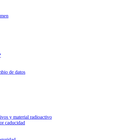
xamen
?
mbio de datos
vos y material radioactivo
or caducidad
eguridad