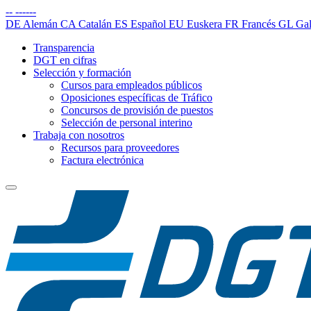
--
------
DE
Alemán
CA
Catalán
ES
Español
EU
Euskera
FR
Francés
GL
Gal
Transparencia
DGT en cifras
Selección y formación
Cursos para empleados públicos
Oposiciones específicas de Tráfico
Concursos de provisión de puestos
Selección de personal interino
Trabaja con nosotros
Recursos para proveedores
Factura electrónica