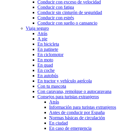
Conducir con exceso de velocidad
Conducir con fatiga
Conducir sin cinturón de seguridad
Conducir con estrés
Conducir con sueño o cansancio
Viaja seguro
Atrás
A pie
En bicicleta
En patinete
En ciclomotor
En moto
En quad
En coche
En autobús
En tractor y vehículo agrícola
Con tu mascota
Con caravana, remolque o autocaravana
Consejos para turistas extranjeros
Atrás
Información para turistas extranjeros
Antes de conducir por España
Normas básicas de circulación
En ciudad
En caso de emergencia