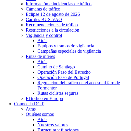
Información e incidencias de tráfico
Cámaras de tráfico
Eclipse 12 de agosto de 2026
Carriles BUS-VAO
Recomendaciones de tráfico
Restricciones a la circulación
Vigilancia y control
Atrás
Equipos y tramos de vigilancia
Campañas especiales de vigilancia
Rutas de interes
Atrás
Camino de Santiago
Operación Paso del Estrecho
Operación Paso de Portugal
Regulación del tráfico en el acceso al faro de
Formentor
Rutas ciclistas seguras
El tráfico en Europa
Conoce la DGT
Atrás
Quiénes somos
Atrás
Nuestros valores
Estructura y funciones