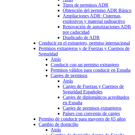
Tipos de permisos ADR
Obtención del permiso ADR Básico
Ampliaciones ADR: Cisternas,
explosivos y material radioactivo
Renovación de autorizaciones ADR
por caducidad
Duplicado de ADR
Conducir en el extranjero, permiso internacional
Permisos extranjeros y de Fuerzas y Cuerpos de
Seguridad
Atrás
Conducir con un permiso extranjero
Permisos válidos para conducir en España
Canjes de permisos
Atrás
Canjes de Fuerzas y Cuerpos de
Seguridad Españoles
Canjes de diplomáticos acreditados
en España
Canjes de permisos extranjeros
Países con convenio de canjes
Permiso de conducir para mayores de 65 años
Cambio de domicilio
Atrás