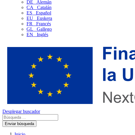
DE
Alemán
CA
Catalán
ES
Español
EU
Euskera
FR
Francés
GL
Gallego
EN
Inglés
Desplegar buscador
Enviar búsqueda
Inicio