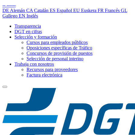
--
------
DE
Alemán
CA
Catalán
ES
Español
EU
Euskera
FR
Francés
GL
Gallego
EN
Inglés
Transparencia
DGT en cifras
Selección y formación
Cursos para empleados públicos
Oposiciones específicas de Tráfico
Concursos de provisión de puestos
Selección de personal interino
Trabaja con nosotros
Recursos para proveedores
Factura electrónica