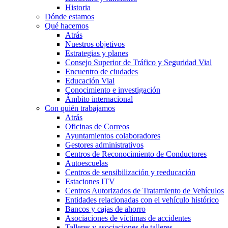
Historia
Dónde estamos
Qué hacemos
Atrás
Nuestros objetivos
Estrategias y planes
Consejo Superior de Tráfico y Seguridad Vial
Encuentro de ciudades
Educación Vial
Conocimiento e investigación
Ámbito internacional
Con quién trabajamos
Atrás
Oficinas de Correos
Ayuntamientos colaboradores
Gestores administrativos
Centros de Reconocimiento de Conductores
Autoescuelas
Centros de sensibilización y reeducación
Estaciones ITV
Centros Autorizados de Tratamiento de Vehículos
Entidades relacionadas con el vehículo histórico
Bancos y cajas de ahorro
Asociaciones de víctimas de accidentes
Talleres y asociaciones de talleres