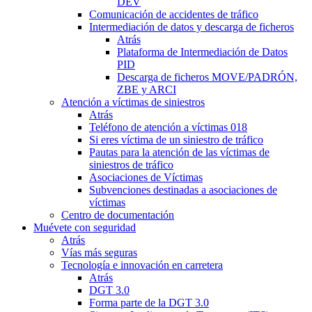
DEV
Comunicación de accidentes de tráfico
Intermediación de datos y descarga de ficheros
Atrás
Plataforma de Intermediación de Datos
PID
Descarga de ficheros MOVE/PADRÓN,
ZBE y ARCI
Atención a víctimas de siniestros
Atrás
Teléfono de atención a víctimas 018
Si eres víctima de un siniestro de tráfico
Pautas para la atención de las víctimas de
siniestros de tráfico
Asociaciones de Víctimas
Subvenciones destinadas a asociaciones de
víctimas
Centro de documentación
Muévete con seguridad
Atrás
Vías más seguras
Tecnología e innovación en carretera
Atrás
DGT 3.0
Forma parte de la DGT 3.0