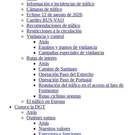
Información e incidencias de tráfico
Cámaras de tráfico
Eclipse 12 de agosto de 2026
Carriles BUS-VAO
Recomendaciones de tráfico
Restricciones a la circulación
Vigilancia y control
Atrás
Equipos y tramos de vigilancia
Campañas especiales de vigilancia
Rutas de interes
Atrás
Camino de Santiago
Operación Paso del Estrecho
Operación Paso de Portugal
Regulación del tráfico en el acceso al faro de
Formentor
Rutas ciclistas seguras
El tráfico en Europa
Conoce la DGT
Atrás
Quiénes somos
Atrás
Nuestros valores
Estructura y funciones