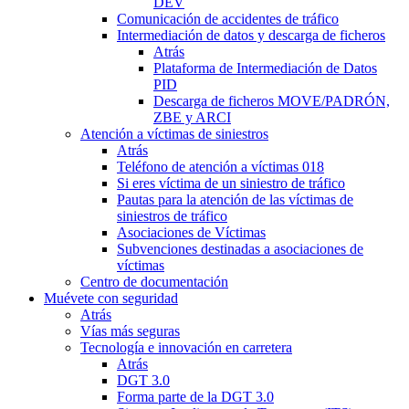
DEV
Comunicación de accidentes de tráfico
Intermediación de datos y descarga de ficheros
Atrás
Plataforma de Intermediación de Datos
PID
Descarga de ficheros MOVE/PADRÓN,
ZBE y ARCI
Atención a víctimas de siniestros
Atrás
Teléfono de atención a víctimas 018
Si eres víctima de un siniestro de tráfico
Pautas para la atención de las víctimas de
siniestros de tráfico
Asociaciones de Víctimas
Subvenciones destinadas a asociaciones de
víctimas
Centro de documentación
Muévete con seguridad
Atrás
Vías más seguras
Tecnología e innovación en carretera
Atrás
DGT 3.0
Forma parte de la DGT 3.0