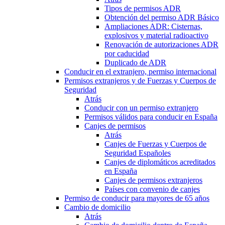
Tipos de permisos ADR
Obtención del permiso ADR Básico
Ampliaciones ADR: Cisternas,
explosivos y material radioactivo
Renovación de autorizaciones ADR
por caducidad
Duplicado de ADR
Conducir en el extranjero, permiso internacional
Permisos extranjeros y de Fuerzas y Cuerpos de
Seguridad
Atrás
Conducir con un permiso extranjero
Permisos válidos para conducir en España
Canjes de permisos
Atrás
Canjes de Fuerzas y Cuerpos de
Seguridad Españoles
Canjes de diplomáticos acreditados
en España
Canjes de permisos extranjeros
Países con convenio de canjes
Permiso de conducir para mayores de 65 años
Cambio de domicilio
Atrás