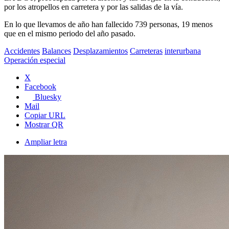
por los atropellos en carretera y por las salidas de la vía.
En lo que llevamos de año han fallecido 739 personas, 19 menos
que en el mismo periodo del año pasado.
Accidentes
Balances
Desplazamientos
Carreteras
interurbana
Operación especial
X
Facebook
Bluesky
Mail
Copiar URL
Mostrar QR
Ampliar letra