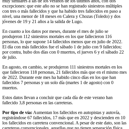
muy similares a las de los veranos de los últimos años, con dos
excepciones: que este año no se han registrado siniestros múltiples
con tres o más fallecidos y que ha habido tres fallecidos en paso a
nivel, una menor de 18 meses en Calera y Chozas (Toledo) y dos
jóvenes de 19 y 21 años a la salida de Lugo.
En cuanto a los datos por meses, durante el mes de julio se
produjeron 112 siniestros mortales en los que fallecieron 116
personas, lo que supone 14 fallecidos menos que en julio de 2022.
El día con más fallecidos fue el sábado 1 de julio con 9 fallecidos;
por contra, hubo dos días con 0 muertos, el jueves 6 y el sábado 22
de julio.
En agosto, en cambio, se produjeron 111 siniestros mortales en los
que fallecieron 118 personas, 21 fallecidos más que en el mismo mes
de 2022. Durante este mes ha habido cinco días en los que han
fallecidos 7 personas y un solo día (martes 1 de agosto) con 0
muertos.
Estos datos llevan a concluir que cada día de este verano han
fallecido 3,8 personas en las carreteras.
Por tipo de vía:
Aumentan los fallecidos en autopistas y autovía,
registrándose 67 fallecidos, 17 más que en 2022 y descienden en 10
los fallecidos en carretera convencional. A pesar de este dato, son las
carreteras convencionales, aquellas que no tienen separación física