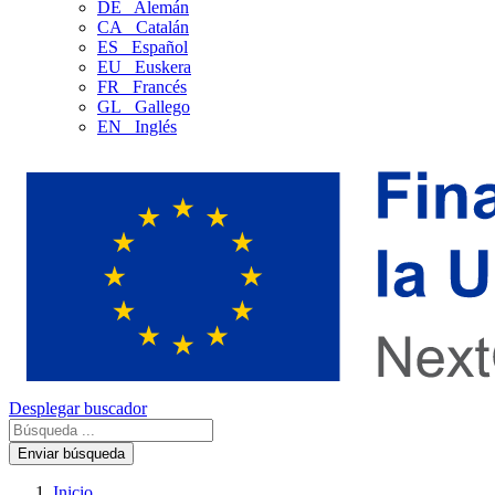
DE
Alemán
CA
Catalán
ES
Español
EU
Euskera
FR
Francés
GL
Gallego
EN
Inglés
Desplegar buscador
Enviar búsqueda
Inicio