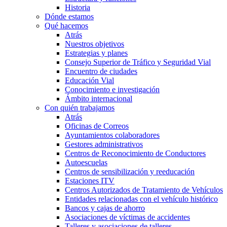
Historia
Dónde estamos
Qué hacemos
Atrás
Nuestros objetivos
Estrategias y planes
Consejo Superior de Tráfico y Seguridad Vial
Encuentro de ciudades
Educación Vial
Conocimiento e investigación
Ámbito internacional
Con quién trabajamos
Atrás
Oficinas de Correos
Ayuntamientos colaboradores
Gestores administrativos
Centros de Reconocimiento de Conductores
Autoescuelas
Centros de sensibilización y reeducación
Estaciones ITV
Centros Autorizados de Tratamiento de Vehículos
Entidades relacionadas con el vehículo histórico
Bancos y cajas de ahorro
Asociaciones de víctimas de accidentes
Talleres y asociaciones de talleres