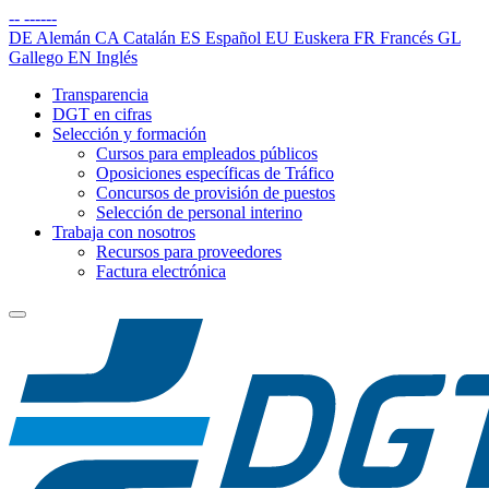
--
------
DE
Alemán
CA
Catalán
ES
Español
EU
Euskera
FR
Francés
GL
Gallego
EN
Inglés
Transparencia
DGT en cifras
Selección y formación
Cursos para empleados públicos
Oposiciones específicas de Tráfico
Concursos de provisión de puestos
Selección de personal interino
Trabaja con nosotros
Recursos para proveedores
Factura electrónica