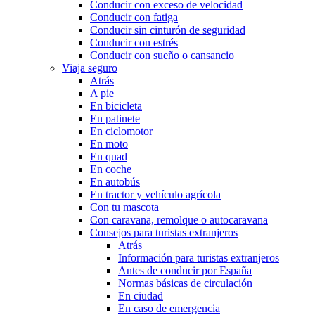
Conducir con exceso de velocidad
Conducir con fatiga
Conducir sin cinturón de seguridad
Conducir con estrés
Conducir con sueño o cansancio
Viaja seguro
Atrás
A pie
En bicicleta
En patinete
En ciclomotor
En moto
En quad
En coche
En autobús
En tractor y vehículo agrícola
Con tu mascota
Con caravana, remolque o autocaravana
Consejos para turistas extranjeros
Atrás
Información para turistas extranjeros
Antes de conducir por España
Normas básicas de circulación
En ciudad
En caso de emergencia