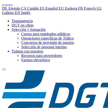
--
------
DE
Alemán
CA
Catalán
ES
Español
EU
Euskera
FR
Francés
GL
Gallego
EN
Inglés
Transparencia
DGT en cifras
Selección y formación
Cursos para empleados públicos
Oposiciones específicas de Tráfico
Concursos de provisión de puestos
Selección de personal interino
Trabaja con nosotros
Recursos para proveedores
Factura electrónica