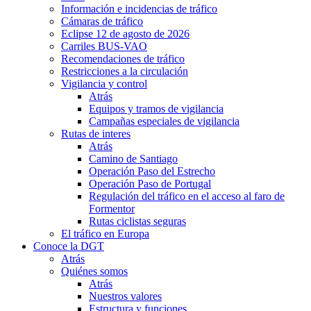
Información e incidencias de tráfico
Cámaras de tráfico
Eclipse 12 de agosto de 2026
Carriles BUS-VAO
Recomendaciones de tráfico
Restricciones a la circulación
Vigilancia y control
Atrás
Equipos y tramos de vigilancia
Campañas especiales de vigilancia
Rutas de interes
Atrás
Camino de Santiago
Operación Paso del Estrecho
Operación Paso de Portugal
Regulación del tráfico en el acceso al faro de
Formentor
Rutas ciclistas seguras
El tráfico en Europa
Conoce la DGT
Atrás
Quiénes somos
Atrás
Nuestros valores
Estructura y funciones