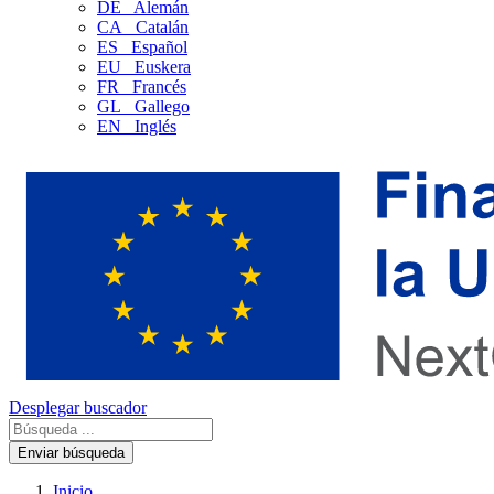
DE
Alemán
CA
Catalán
ES
Español
EU
Euskera
FR
Francés
GL
Gallego
EN
Inglés
Desplegar buscador
Enviar búsqueda
Inicio