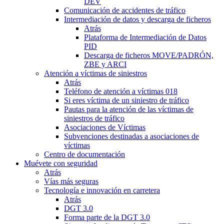
DEV
Comunicación de accidentes de tráfico
Intermediación de datos y descarga de ficheros
Atrás
Plataforma de Intermediación de Datos
PID
Descarga de ficheros MOVE/PADRÓN,
ZBE y ARCI
Atención a víctimas de siniestros
Atrás
Teléfono de atención a víctimas 018
Si eres víctima de un siniestro de tráfico
Pautas para la atención de las víctimas de
siniestros de tráfico
Asociaciones de Víctimas
Subvenciones destinadas a asociaciones de
víctimas
Centro de documentación
Muévete con seguridad
Atrás
Vías más seguras
Tecnología e innovación en carretera
Atrás
DGT 3.0
Forma parte de la DGT 3.0