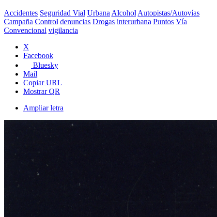
Accidentes
Seguridad Vial
Urbana
Alcohol
Autopistas/Autovías
Campaña
Control
denuncias
Drogas
interurbana
Puntos
Vía
Convencional
vigilancia
X
Facebook
Bluesky
Mail
Copiar URL
Mostrar QR
Ampliar letra