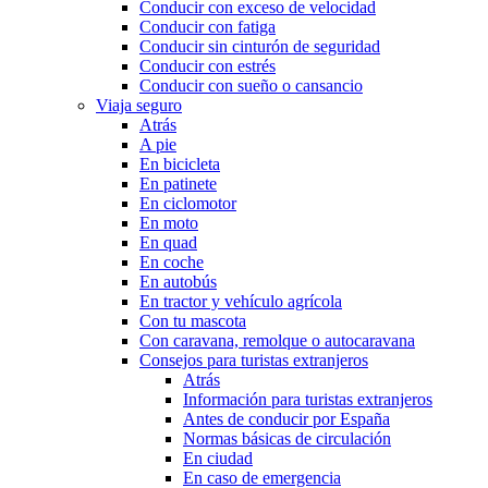
Conducir con exceso de velocidad
Conducir con fatiga
Conducir sin cinturón de seguridad
Conducir con estrés
Conducir con sueño o cansancio
Viaja seguro
Atrás
A pie
En bicicleta
En patinete
En ciclomotor
En moto
En quad
En coche
En autobús
En tractor y vehículo agrícola
Con tu mascota
Con caravana, remolque o autocaravana
Consejos para turistas extranjeros
Atrás
Información para turistas extranjeros
Antes de conducir por España
Normas básicas de circulación
En ciudad
En caso de emergencia