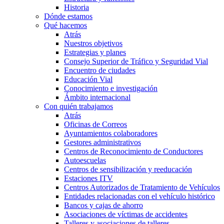
Historia
Dónde estamos
Qué hacemos
Atrás
Nuestros objetivos
Estrategias y planes
Consejo Superior de Tráfico y Seguridad Vial
Encuentro de ciudades
Educación Vial
Conocimiento e investigación
Ámbito internacional
Con quién trabajamos
Atrás
Oficinas de Correos
Ayuntamientos colaboradores
Gestores administrativos
Centros de Reconocimiento de Conductores
Autoescuelas
Centros de sensibilización y reeducación
Estaciones ITV
Centros Autorizados de Tratamiento de Vehículos
Entidades relacionadas con el vehículo histórico
Bancos y cajas de ahorro
Asociaciones de víctimas de accidentes
Talleres y asociaciones de talleres