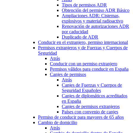
Tipos de permisos ADR
Obtención del permiso ADR Básico
Ampliaciones ADR: Cisternas,
explosivos y material radioactivo
Renovación de autorizaciones ADR
por caducidad
Duplicado de ADR
Conducir en el extranjero, permiso internacional
Permisos extranjeros y de Fuerzas y Cuerpos de
Seguridad
Atrás
Conducir con un permiso extranjero
Permisos válidos para conducir en España
Canjes de permisos
Atrás
Canjes de Fuerzas y Cuerpos de
Seguridad Españoles
Canjes de diplomáticos acreditados
en España
Canjes de permisos extranjeros
Países con convenio de canjes
Permiso de conducir para mayores de 65 años
Cambio de domicilio
Atrás