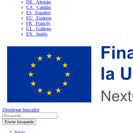
DE
Alemán
CA
Catalán
ES
Español
EU
Euskera
FR
Francés
GL
Gallego
EN
Inglés
Desplegar buscador
Enviar búsqueda
Inicio