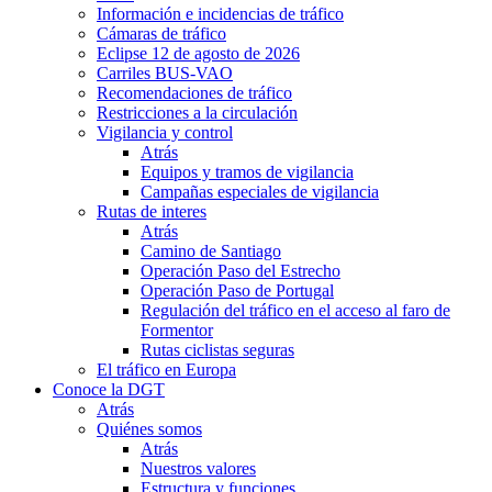
Información e incidencias de tráfico
Cámaras de tráfico
Eclipse 12 de agosto de 2026
Carriles BUS-VAO
Recomendaciones de tráfico
Restricciones a la circulación
Vigilancia y control
Atrás
Equipos y tramos de vigilancia
Campañas especiales de vigilancia
Rutas de interes
Atrás
Camino de Santiago
Operación Paso del Estrecho
Operación Paso de Portugal
Regulación del tráfico en el acceso al faro de
Formentor
Rutas ciclistas seguras
El tráfico en Europa
Conoce la DGT
Atrás
Quiénes somos
Atrás
Nuestros valores
Estructura y funciones