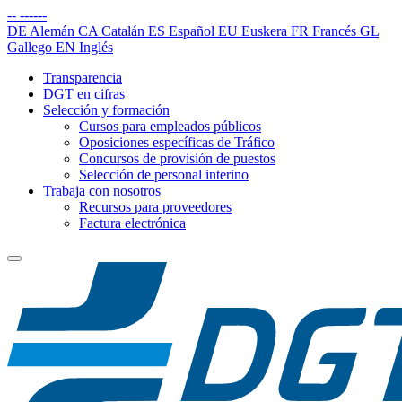
--
------
DE
Alemán
CA
Catalán
ES
Español
EU
Euskera
FR
Francés
GL
Gallego
EN
Inglés
Transparencia
DGT en cifras
Selección y formación
Cursos para empleados públicos
Oposiciones específicas de Tráfico
Concursos de provisión de puestos
Selección de personal interino
Trabaja con nosotros
Recursos para proveedores
Factura electrónica