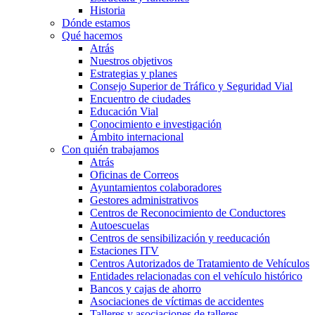
Historia
Dónde estamos
Qué hacemos
Atrás
Nuestros objetivos
Estrategias y planes
Consejo Superior de Tráfico y Seguridad Vial
Encuentro de ciudades
Educación Vial
Conocimiento e investigación
Ámbito internacional
Con quién trabajamos
Atrás
Oficinas de Correos
Ayuntamientos colaboradores
Gestores administrativos
Centros de Reconocimiento de Conductores
Autoescuelas
Centros de sensibilización y reeducación
Estaciones ITV
Centros Autorizados de Tratamiento de Vehículos
Entidades relacionadas con el vehículo histórico
Bancos y cajas de ahorro
Asociaciones de víctimas de accidentes
Talleres y asociaciones de talleres