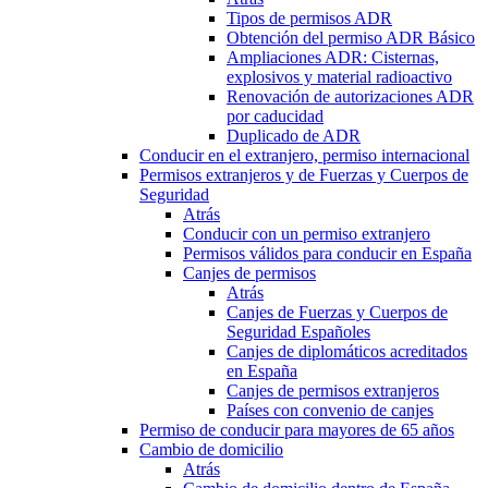
Tipos de permisos ADR
Obtención del permiso ADR Básico
Ampliaciones ADR: Cisternas,
explosivos y material radioactivo
Renovación de autorizaciones ADR
por caducidad
Duplicado de ADR
Conducir en el extranjero, permiso internacional
Permisos extranjeros y de Fuerzas y Cuerpos de
Seguridad
Atrás
Conducir con un permiso extranjero
Permisos válidos para conducir en España
Canjes de permisos
Atrás
Canjes de Fuerzas y Cuerpos de
Seguridad Españoles
Canjes de diplomáticos acreditados
en España
Canjes de permisos extranjeros
Países con convenio de canjes
Permiso de conducir para mayores de 65 años
Cambio de domicilio
Atrás