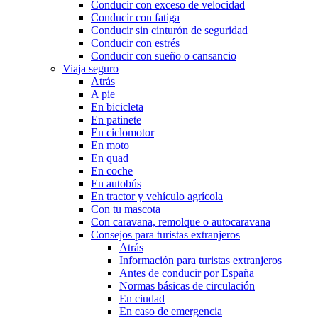
Conducir con exceso de velocidad
Conducir con fatiga
Conducir sin cinturón de seguridad
Conducir con estrés
Conducir con sueño o cansancio
Viaja seguro
Atrás
A pie
En bicicleta
En patinete
En ciclomotor
En moto
En quad
En coche
En autobús
En tractor y vehículo agrícola
Con tu mascota
Con caravana, remolque o autocaravana
Consejos para turistas extranjeros
Atrás
Información para turistas extranjeros
Antes de conducir por España
Normas básicas de circulación
En ciudad
En caso de emergencia