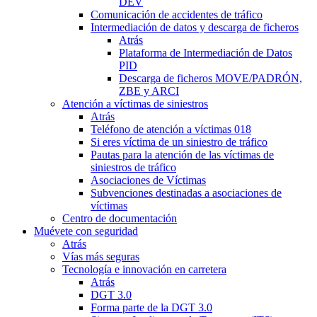
DEV
Comunicación de accidentes de tráfico
Intermediación de datos y descarga de ficheros
Atrás
Plataforma de Intermediación de Datos
PID
Descarga de ficheros MOVE/PADRÓN,
ZBE y ARCI
Atención a víctimas de siniestros
Atrás
Teléfono de atención a víctimas 018
Si eres víctima de un siniestro de tráfico
Pautas para la atención de las víctimas de
siniestros de tráfico
Asociaciones de Víctimas
Subvenciones destinadas a asociaciones de
víctimas
Centro de documentación
Muévete con seguridad
Atrás
Vías más seguras
Tecnología e innovación en carretera
Atrás
DGT 3.0
Forma parte de la DGT 3.0