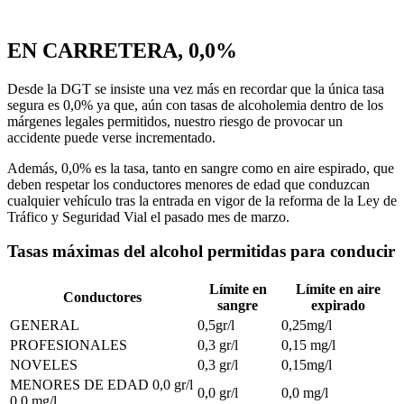
EN CARRETERA, 0,0%
Desde la DGT se insiste una vez más en recordar que la única tasa
segura es 0,0% ya que, aún con tasas de alcoholemia dentro de los
márgenes legales permitidos, nuestro riesgo de provocar un
accidente puede verse incrementado.
Además, 0,0% es la tasa, tanto en sangre como en aire espirado, que
deben respetar los conductores menores de edad que conduzcan
cualquier vehículo tras la entrada en vigor de la reforma de la Ley de
Tráfico y Seguridad Vial el pasado mes de marzo.
Tasas máximas del alcohol permitidas para conducir
Límite en
Límite en aire
Conductores
sangre
expirado
GENERAL
0,5gr/l
0,25mg/l
PROFESIONALES
0,3 gr/l
0,15 mg/l
NOVELES
0,3 gr/l
0,15mg/l
MENORES DE EDAD 0,0 gr/l
0,0 gr/l
0,0 mg/l
0,0 mg/l