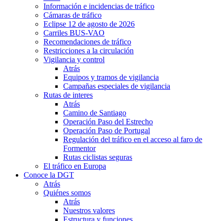
Información e incidencias de tráfico
Cámaras de tráfico
Eclipse 12 de agosto de 2026
Carriles BUS-VAO
Recomendaciones de tráfico
Restricciones a la circulación
Vigilancia y control
Atrás
Equipos y tramos de vigilancia
Campañas especiales de vigilancia
Rutas de interes
Atrás
Camino de Santiago
Operación Paso del Estrecho
Operación Paso de Portugal
Regulación del tráfico en el acceso al faro de
Formentor
Rutas ciclistas seguras
El tráfico en Europa
Conoce la DGT
Atrás
Quiénes somos
Atrás
Nuestros valores
Estructura y funciones