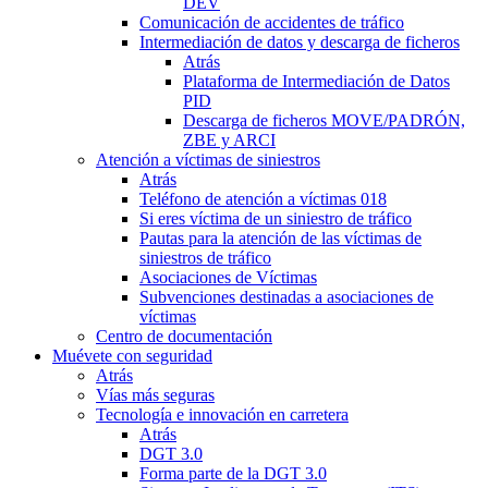
DEV
Comunicación de accidentes de tráfico
Intermediación de datos y descarga de ficheros
Atrás
Plataforma de Intermediación de Datos
PID
Descarga de ficheros MOVE/PADRÓN,
ZBE y ARCI
Atención a víctimas de siniestros
Atrás
Teléfono de atención a víctimas 018
Si eres víctima de un siniestro de tráfico
Pautas para la atención de las víctimas de
siniestros de tráfico
Asociaciones de Víctimas
Subvenciones destinadas a asociaciones de
víctimas
Centro de documentación
Muévete con seguridad
Atrás
Vías más seguras
Tecnología e innovación en carretera
Atrás
DGT 3.0
Forma parte de la DGT 3.0