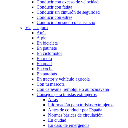
Conducir con exceso de velocidad
Conducir con fatiga
Conducir sin cinturón de seguridad
Conducir con estrés
Conducir con sueño o cansancio
Viaja seguro
Atrás
A pie
En bicicleta
En patinete
En ciclomotor
En moto
En quad
En coche
En autobús
En tractor y vehículo agrícola
Con tu mascota
Con caravana, remolque o autocaravana
Consejos para turistas extranjeros
Atrás
Información para turistas extranjeros
Antes de conducir por España
Normas básicas de circulación
En ciudad
En caso de emergencia