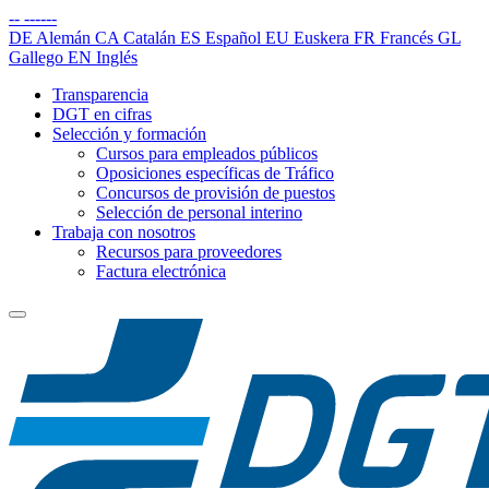
--
------
DE
Alemán
CA
Catalán
ES
Español
EU
Euskera
FR
Francés
GL
Gallego
EN
Inglés
Transparencia
DGT en cifras
Selección y formación
Cursos para empleados públicos
Oposiciones específicas de Tráfico
Concursos de provisión de puestos
Selección de personal interino
Trabaja con nosotros
Recursos para proveedores
Factura electrónica