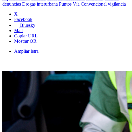
denuncias
Drogas
interurbana
Puntos
Vía Convencional
vigilancia
X
Facebook
Bluesky
Mail
Copiar URL
Mostrar QR
Ampliar letra