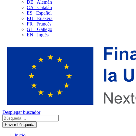
DE
Alemán
CA
Catalán
ES
Español
EU
Euskera
FR
Francés
GL
Gallego
EN
Inglés
Desplegar buscador
Enviar búsqueda
Inicio