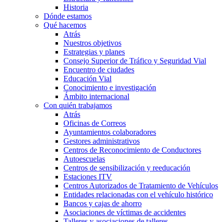
Historia
Dónde estamos
Qué hacemos
Atrás
Nuestros objetivos
Estrategias y planes
Consejo Superior de Tráfico y Seguridad Vial
Encuentro de ciudades
Educación Vial
Conocimiento e investigación
Ámbito internacional
Con quién trabajamos
Atrás
Oficinas de Correos
Ayuntamientos colaboradores
Gestores administrativos
Centros de Reconocimiento de Conductores
Autoescuelas
Centros de sensibilización y reeducación
Estaciones ITV
Centros Autorizados de Tratamiento de Vehículos
Entidades relacionadas con el vehículo histórico
Bancos y cajas de ahorro
Asociaciones de víctimas de accidentes
Talleres y asociaciones de talleres