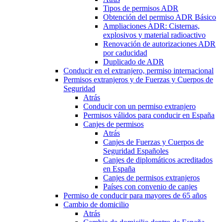
Tipos de permisos ADR
Obtención del permiso ADR Básico
Ampliaciones ADR: Cisternas,
explosivos y material radioactivo
Renovación de autorizaciones ADR
por caducidad
Duplicado de ADR
Conducir en el extranjero, permiso internacional
Permisos extranjeros y de Fuerzas y Cuerpos de
Seguridad
Atrás
Conducir con un permiso extranjero
Permisos válidos para conducir en España
Canjes de permisos
Atrás
Canjes de Fuerzas y Cuerpos de
Seguridad Españoles
Canjes de diplomáticos acreditados
en España
Canjes de permisos extranjeros
Países con convenio de canjes
Permiso de conducir para mayores de 65 años
Cambio de domicilio
Atrás