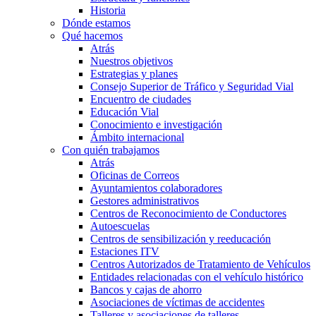
Historia
Dónde estamos
Qué hacemos
Atrás
Nuestros objetivos
Estrategias y planes
Consejo Superior de Tráfico y Seguridad Vial
Encuentro de ciudades
Educación Vial
Conocimiento e investigación
Ámbito internacional
Con quién trabajamos
Atrás
Oficinas de Correos
Ayuntamientos colaboradores
Gestores administrativos
Centros de Reconocimiento de Conductores
Autoescuelas
Centros de sensibilización y reeducación
Estaciones ITV
Centros Autorizados de Tratamiento de Vehículos
Entidades relacionadas con el vehículo histórico
Bancos y cajas de ahorro
Asociaciones de víctimas de accidentes
Talleres y asociaciones de talleres