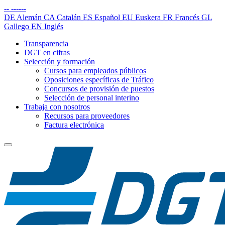
--
------
DE
Alemán
CA
Catalán
ES
Español
EU
Euskera
FR
Francés
GL
Gallego
EN
Inglés
Transparencia
DGT en cifras
Selección y formación
Cursos para empleados públicos
Oposiciones específicas de Tráfico
Concursos de provisión de puestos
Selección de personal interino
Trabaja con nosotros
Recursos para proveedores
Factura electrónica