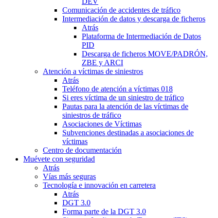
DEV
Comunicación de accidentes de tráfico
Intermediación de datos y descarga de ficheros
Atrás
Plataforma de Intermediación de Datos
PID
Descarga de ficheros MOVE/PADRÓN,
ZBE y ARCI
Atención a víctimas de siniestros
Atrás
Teléfono de atención a víctimas 018
Si eres víctima de un siniestro de tráfico
Pautas para la atención de las víctimas de
siniestros de tráfico
Asociaciones de Víctimas
Subvenciones destinadas a asociaciones de
víctimas
Centro de documentación
Muévete con seguridad
Atrás
Vías más seguras
Tecnología e innovación en carretera
Atrás
DGT 3.0
Forma parte de la DGT 3.0