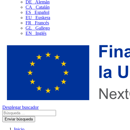
DE
Alemán
CA
Catalán
ES
Español
EU
Euskera
FR
Francés
GL
Gallego
EN
Inglés
Desplegar buscador
Enviar búsqueda
Inicio