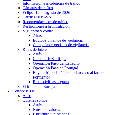
Información e incidencias de tráfico
Cámaras de tráfico
Eclipse 12 de agosto de 2026
Carriles BUS-VAO
Recomendaciones de tráfico
Restricciones a la circulación
Vigilancia y control
Atrás
Equipos y tramos de vigilancia
Campañas especiales de vigilancia
Rutas de interes
Atrás
Camino de Santiago
Operación Paso del Estrecho
Operación Paso de Portugal
Regulación del tráfico en el acceso al faro de
Formentor
Rutas ciclistas seguras
El tráfico en Europa
Conoce la DGT
Atrás
Quiénes somos
Atrás
Nuestros valores
Estructura y funciones