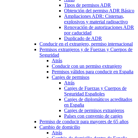
Tipos de permisos ADR
Obtención del permiso ADR Básico
Ampliaciones ADR: Cisternas,
explosivos y material radioactivo
Renovación de autorizaciones ADR
por caducidad
Duplicado de ADR
Conducir en el extranjero, permiso internacional
Permisos extranjeros y de Fuerzas y Cuerpos de
Seguridad
Atrás
Conducir con un permiso extranjero
Permisos válidos para conducir en España
Canjes de permisos
Atrás
Canjes de Fuerzas y Cuerpos de
Seguridad Españoles
Canjes de diplomáticos acreditados
en España
Canjes de permisos extranjeros
Países con convenio de canjes
Permiso de conducir para mayores de 65 años
Cambio de domicilio
Atrás