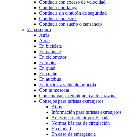
Conducir con exceso de velocidad
Conducir con fatiga
Conducir sin cinturón de seguridad
Conducir con estrés
Conducir con sueño o cansancio
Viaja seguro
Atrás
A pie
En bicicleta
En patinete
En ciclomotor
En moto
En quad
En coche
En autobús
En tractor y vehículo agrícola
Con tu mascota
Con caravana, remolque o autocaravana
Consejos para turistas extranjeros
Atrás
Información para turistas extranjeros
Antes de conducir por España
Normas básicas de circulación
En ciudad
En caso de emergencia