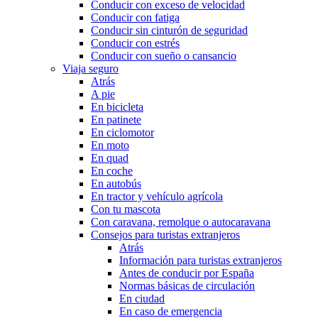
Conducir con exceso de velocidad
Conducir con fatiga
Conducir sin cinturón de seguridad
Conducir con estrés
Conducir con sueño o cansancio
Viaja seguro
Atrás
A pie
En bicicleta
En patinete
En ciclomotor
En moto
En quad
En coche
En autobús
En tractor y vehículo agrícola
Con tu mascota
Con caravana, remolque o autocaravana
Consejos para turistas extranjeros
Atrás
Información para turistas extranjeros
Antes de conducir por España
Normas básicas de circulación
En ciudad
En caso de emergencia