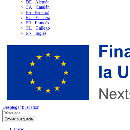
DE
Alemán
CA
Catalán
ES
Español
EU
Euskera
FR
Francés
GL
Gallego
EN
Inglés
Desplegar buscador
Enviar búsqueda
Inicio