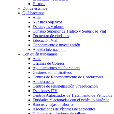
Historia
Dónde estamos
Qué hacemos
Atrás
Nuestros objetivos
Estrategias y planes
Consejo Superior de Tráfico y Seguridad Vial
Encuentro de ciudades
Educación Vial
Conocimiento e investigación
Ámbito internacional
Con quién trabajamos
Atrás
Oficinas de Correos
Ayuntamientos colaboradores
Gestores administrativos
Centros de Reconocimiento de Conductores
Autoescuelas
Centros de sensibilización y reeducación
Estaciones ITV
Centros Autorizados de Tratamiento de Vehículos
Entidades relacionadas con el vehículo histórico
Bancos y cajas de ahorro
Asociaciones de víctimas de accidentes
Talleres y asociaciones de talleres