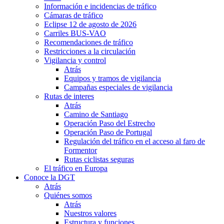
Información e incidencias de tráfico
Cámaras de tráfico
Eclipse 12 de agosto de 2026
Carriles BUS-VAO
Recomendaciones de tráfico
Restricciones a la circulación
Vigilancia y control
Atrás
Equipos y tramos de vigilancia
Campañas especiales de vigilancia
Rutas de interes
Atrás
Camino de Santiago
Operación Paso del Estrecho
Operación Paso de Portugal
Regulación del tráfico en el acceso al faro de
Formentor
Rutas ciclistas seguras
El tráfico en Europa
Conoce la DGT
Atrás
Quiénes somos
Atrás
Nuestros valores
Estructura y funciones