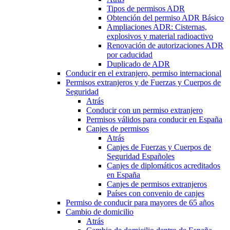
Tipos de permisos ADR
Obtención del permiso ADR Básico
Ampliaciones ADR: Cisternas,
explosivos y material radioactivo
Renovación de autorizaciones ADR
por caducidad
Duplicado de ADR
Conducir en el extranjero, permiso internacional
Permisos extranjeros y de Fuerzas y Cuerpos de
Seguridad
Atrás
Conducir con un permiso extranjero
Permisos válidos para conducir en España
Canjes de permisos
Atrás
Canjes de Fuerzas y Cuerpos de
Seguridad Españoles
Canjes de diplomáticos acreditados
en España
Canjes de permisos extranjeros
Países con convenio de canjes
Permiso de conducir para mayores de 65 años
Cambio de domicilio
Atrás