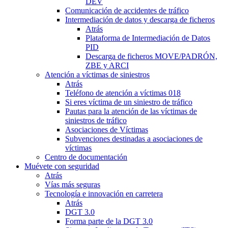
DEV
Comunicación de accidentes de tráfico
Intermediación de datos y descarga de ficheros
Atrás
Plataforma de Intermediación de Datos
PID
Descarga de ficheros MOVE/PADRÓN,
ZBE y ARCI
Atención a víctimas de siniestros
Atrás
Teléfono de atención a víctimas 018
Si eres víctima de un siniestro de tráfico
Pautas para la atención de las víctimas de
siniestros de tráfico
Asociaciones de Víctimas
Subvenciones destinadas a asociaciones de
víctimas
Centro de documentación
Muévete con seguridad
Atrás
Vías más seguras
Tecnología e innovación en carretera
Atrás
DGT 3.0
Forma parte de la DGT 3.0