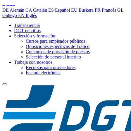
--
------
DE
Alemán
CA
Catalán
ES
Español
EU
Euskera
FR
Francés
GL
Gallego
EN
Inglés
Transparencia
DGT en cifras
Selección y formación
Cursos para empleados públicos
Oposiciones específicas de Tráfico
Concursos de provisión de puestos
Selección de personal interino
Trabaja con nosotros
Recursos para proveedores
Factura electrónica