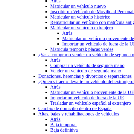
Atrás
Matricular un vehículo nuevo
Inscribir un Vehículo de Movilidad Person
Matricular un vehículo histórico
Rematricular un vehículo con matrícula anti
Matricular un vehículo extranjero
Atrás
Matricular un vehículo proveniente d
Importar un vehículo de fuera de la 
Matricula temporal: placas verdes
¿Vas a comprar o vender un vehículo de segunda
Atrás
Comprar un vehículo de segunda mano
Vender un vehículo de segunda mano
Donaciones, herencias y divorcios o separaciones
¿Quieres traer o llevarte un vehículo del extranjero
Atrás
Matricular un vehículo proveniente de la U
Importar un vehículo de fuera de la UE
Trasladar un vehículo español al extranjero
Cambio de domicilio dentro de España
Altas, bajas y rehabilitaciones de vehículos
Atrás
Baja temporal
Baja definitiva