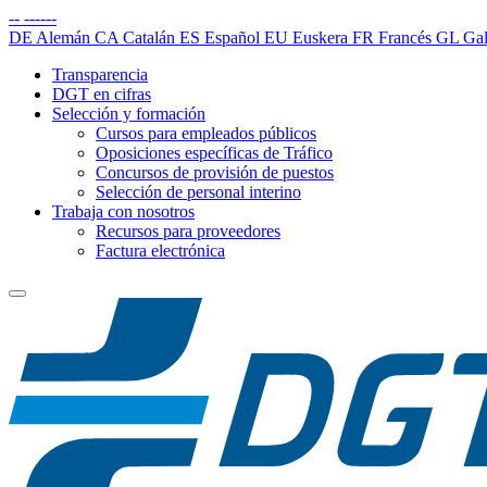
--
------
DE
Alemán
CA
Catalán
ES
Español
EU
Euskera
FR
Francés
GL
Gal
Transparencia
DGT en cifras
Selección y formación
Cursos para empleados públicos
Oposiciones específicas de Tráfico
Concursos de provisión de puestos
Selección de personal interino
Trabaja con nosotros
Recursos para proveedores
Factura electrónica