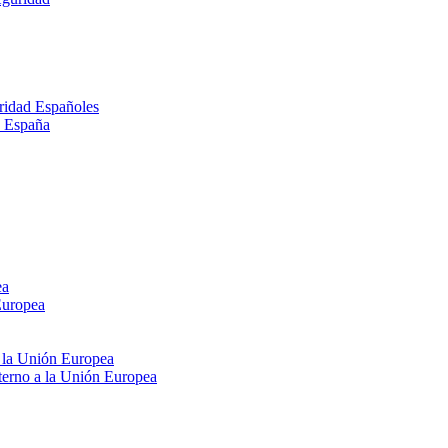
ridad Españoles
n España
ea
Europea
e la Unión Europea
xterno a la Unión Europea