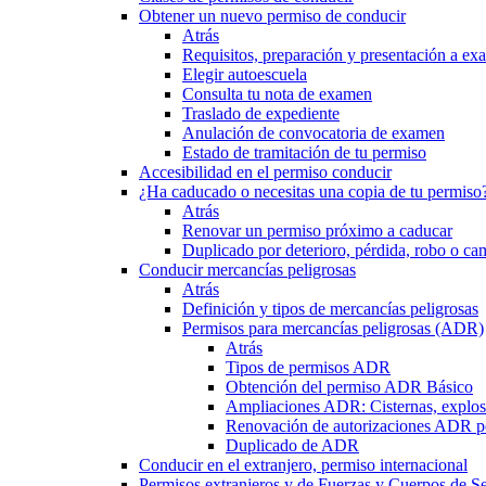
Obtener un nuevo permiso de conducir
Atrás
Requisitos, preparación y presentación a e
Elegir autoescuela
Consulta tu nota de examen
Traslado de expediente
Anulación de convocatoria de examen
Estado de tramitación de tu permiso
Accesibilidad en el permiso conducir
¿Ha caducado o necesitas una copia de tu permiso
Atrás
Renovar un permiso próximo a caducar
Duplicado por deterioro, pérdida, robo o ca
Conducir mercancías peligrosas
Atrás
Definición y tipos de mercancías peligrosas
Permisos para mercancías peligrosas (ADR)
Atrás
Tipos de permisos ADR
Obtención del permiso ADR Básico
Ampliaciones ADR: Cisternas, explosi
Renovación de autorizaciones ADR p
Duplicado de ADR
Conducir en el extranjero, permiso internacional
Permisos extranjeros y de Fuerzas y Cuerpos de S