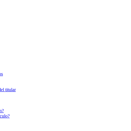
os
l titular
n?
culo?