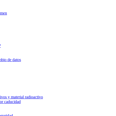
xamen
?
mbio de datos
vos y material radioactivo
or caducidad
eguridad