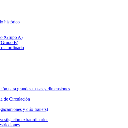
lo histórico
ico (Grupo A)
 (Grupo B)
co a ordinario
ción para grandes masas y dimensiones
a de Circulación
gacamiones y dúo-trailers)
vestigación extraordinarios
estricciones