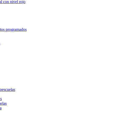
l con nivel rojo
entos programados
s
toescuelas
as
uelas
a