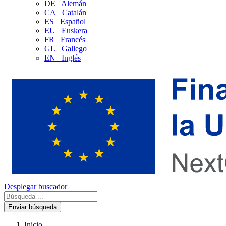
DE
Alemán
CA
Catalán
ES
Español
EU
Euskera
FR
Francés
GL
Gallego
EN
Inglés
Desplegar buscador
Enviar búsqueda
Inicio