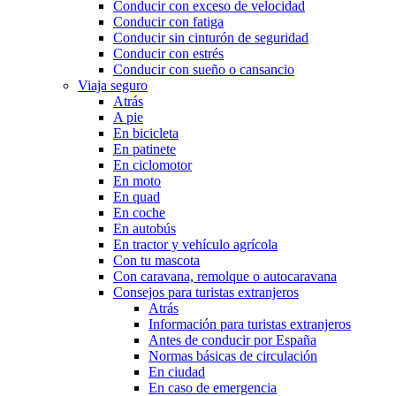
Conducir con exceso de velocidad
Conducir con fatiga
Conducir sin cinturón de seguridad
Conducir con estrés
Conducir con sueño o cansancio
Viaja seguro
Atrás
A pie
En bicicleta
En patinete
En ciclomotor
En moto
En quad
En coche
En autobús
En tractor y vehículo agrícola
Con tu mascota
Con caravana, remolque o autocaravana
Consejos para turistas extranjeros
Atrás
Información para turistas extranjeros
Antes de conducir por España
Normas básicas de circulación
En ciudad
En caso de emergencia