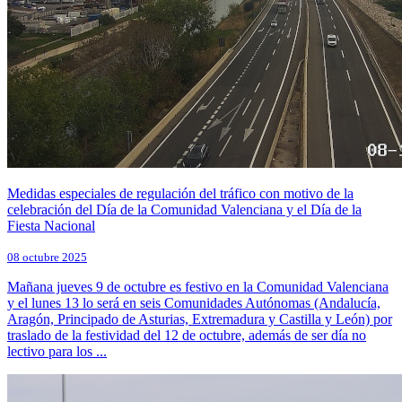
Medidas especiales de regulación del tráfico con motivo de la
celebración del Día de la Comunidad Valenciana y el Día de la
Fiesta Nacional
08 octubre 2025
Mañana jueves 9 de octubre es festivo en la Comunidad Valenciana
y el lunes 13 lo será en seis Comunidades Autónomas (Andalucía,
Aragón, Principado de Asturias, Extremadura y Castilla y León) por
traslado de la festividad del 12 de octubre, además de ser día no
lectivo para los ...