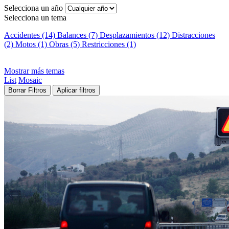
Selecciona un año
Selecciona un tema
Accidentes (14)
Balances (7)
Desplazamientos (12)
Distracciones
(2)
Motos (1)
Obras (5)
Restricciones (1)
Mostrar más temas
List
Mosaic
Borrar Filtros
Aplicar filtros