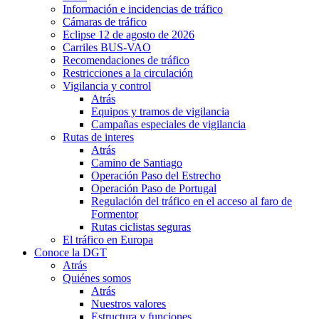
Información e incidencias de tráfico
Cámaras de tráfico
Eclipse 12 de agosto de 2026
Carriles BUS-VAO
Recomendaciones de tráfico
Restricciones a la circulación
Vigilancia y control
Atrás
Equipos y tramos de vigilancia
Campañas especiales de vigilancia
Rutas de interes
Atrás
Camino de Santiago
Operación Paso del Estrecho
Operación Paso de Portugal
Regulación del tráfico en el acceso al faro de
Formentor
Rutas ciclistas seguras
El tráfico en Europa
Conoce la DGT
Atrás
Quiénes somos
Atrás
Nuestros valores
Estructura y funciones