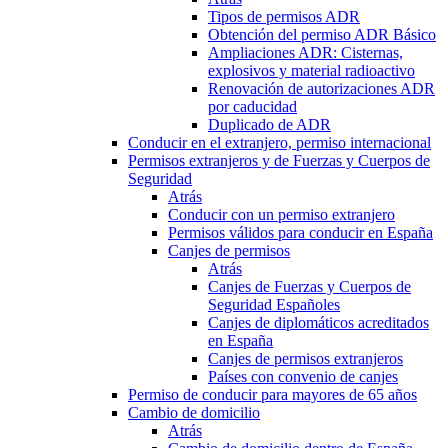
Tipos de permisos ADR
Obtención del permiso ADR Básico
Ampliaciones ADR: Cisternas,
explosivos y material radioactivo
Renovación de autorizaciones ADR
por caducidad
Duplicado de ADR
Conducir en el extranjero, permiso internacional
Permisos extranjeros y de Fuerzas y Cuerpos de
Seguridad
Atrás
Conducir con un permiso extranjero
Permisos válidos para conducir en España
Canjes de permisos
Atrás
Canjes de Fuerzas y Cuerpos de
Seguridad Españoles
Canjes de diplomáticos acreditados
en España
Canjes de permisos extranjeros
Países con convenio de canjes
Permiso de conducir para mayores de 65 años
Cambio de domicilio
Atrás