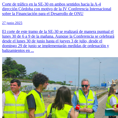
Corte de tráfico en la SE-30 en ambos sentidos hacia la A-4
dirección Córdoba con motivo de la IV Conferencia Internacional
sobre la Financiación para el Desarrollo de ONU
27 junio 2025
El corte de este tramo de la SE-30 se realizará de manera puntual el
lunes 30 de 6 a 9 de la mañana. Aunque la Conferencia se celebrará
desde el lunes 30 de junio hasta el jueves 3 de julio, desde el
domingo 29 de junio se implementarán medidas de ordenación y
balizamientos en ...