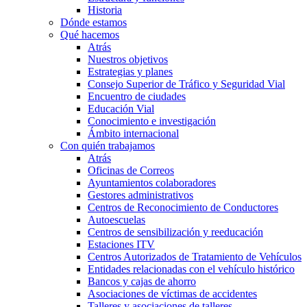
Historia
Dónde estamos
Qué hacemos
Atrás
Nuestros objetivos
Estrategias y planes
Consejo Superior de Tráfico y Seguridad Vial
Encuentro de ciudades
Educación Vial
Conocimiento e investigación
Ámbito internacional
Con quién trabajamos
Atrás
Oficinas de Correos
Ayuntamientos colaboradores
Gestores administrativos
Centros de Reconocimiento de Conductores
Autoescuelas
Centros de sensibilización y reeducación
Estaciones ITV
Centros Autorizados de Tratamiento de Vehículos
Entidades relacionadas con el vehículo histórico
Bancos y cajas de ahorro
Asociaciones de víctimas de accidentes
Talleres y asociaciones de talleres