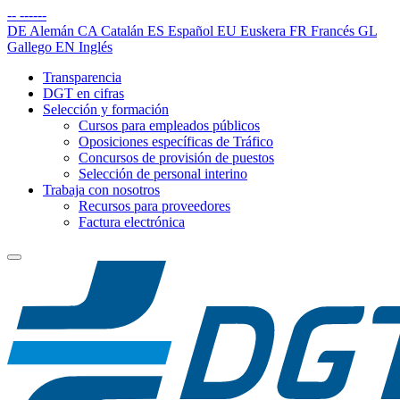
--
------
DE
Alemán
CA
Catalán
ES
Español
EU
Euskera
FR
Francés
GL
Gallego
EN
Inglés
Transparencia
DGT en cifras
Selección y formación
Cursos para empleados públicos
Oposiciones específicas de Tráfico
Concursos de provisión de puestos
Selección de personal interino
Trabaja con nosotros
Recursos para proveedores
Factura electrónica