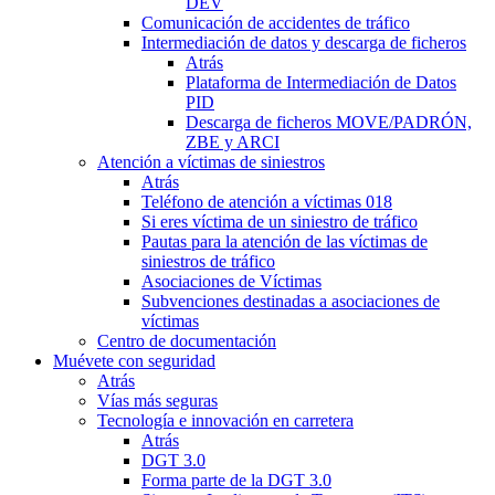
DEV
Comunicación de accidentes de tráfico
Intermediación de datos y descarga de ficheros
Atrás
Plataforma de Intermediación de Datos
PID
Descarga de ficheros MOVE/PADRÓN,
ZBE y ARCI
Atención a víctimas de siniestros
Atrás
Teléfono de atención a víctimas 018
Si eres víctima de un siniestro de tráfico
Pautas para la atención de las víctimas de
siniestros de tráfico
Asociaciones de Víctimas
Subvenciones destinadas a asociaciones de
víctimas
Centro de documentación
Muévete con seguridad
Atrás
Vías más seguras
Tecnología e innovación en carretera
Atrás
DGT 3.0
Forma parte de la DGT 3.0