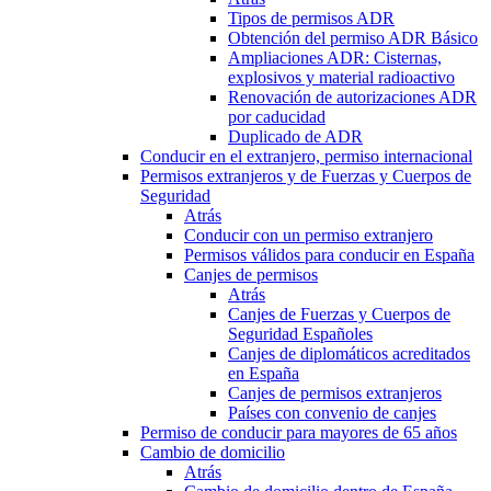
Tipos de permisos ADR
Obtención del permiso ADR Básico
Ampliaciones ADR: Cisternas,
explosivos y material radioactivo
Renovación de autorizaciones ADR
por caducidad
Duplicado de ADR
Conducir en el extranjero, permiso internacional
Permisos extranjeros y de Fuerzas y Cuerpos de
Seguridad
Atrás
Conducir con un permiso extranjero
Permisos válidos para conducir en España
Canjes de permisos
Atrás
Canjes de Fuerzas y Cuerpos de
Seguridad Españoles
Canjes de diplomáticos acreditados
en España
Canjes de permisos extranjeros
Países con convenio de canjes
Permiso de conducir para mayores de 65 años
Cambio de domicilio
Atrás