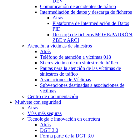
DEV
Comunicación de accidentes de tráfico
Intermediación de datos y descarga de ficheros
Atrás
Plataforma de Intermediación de Datos
PID
Descarga de ficheros MOVE/PADRÓN,
ZBE y ARCI
Atención a víctimas de siniestros
Atrás
Teléfono de atención a víctimas 018
Si eres víctima de un siniestro de tráfico
Pautas para la atención de las víctimas de
siniestros de tráfico
Asociaciones de Víctimas
Subvenciones destinadas a asociaciones de
víctimas
Centro de documentación
Muévete con seguridad
Atrás
Vías más seguras
Tecnología e innovación en carretera
Atrás
DGT 3.0
Forma parte de la DGT 3.0