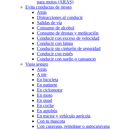
para motos (ARAS)
Evita conductas de riesgo
Atrás
Distracciones al conducir
Salidas de vía
Consumo de alcohol
Consumo de drogas y medicación
Conducir con exceso de velocidad
Conducir con fatiga
Conducir sin cinturón de seguridad
Conducir con estrés
Conducir con sueño o cansancio
Viaja seguro
Atrás
A pie
En bicicleta
En patinete
En ciclomotor
En moto
En quad
En coche
En autobús
En tractor y vehículo agrícola
Con tu mascota
Con caravana, remolque o autocaravana