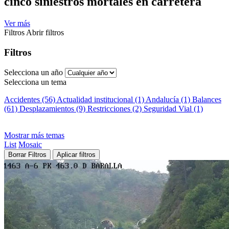
cinco siniestros mortales en carretera
Ver más
Filtros
Abrir filtros
Filtros
Selecciona un año
Selecciona un tema
Accidentes (56)
Actualidad institucional (1)
Andalucía (1)
Balances
(61)
Desplazamientos (9)
Restricciones (2)
Seguridad Vial (1)
Mostrar más temas
List
Mosaic
Borrar Filtros
Aplicar filtros