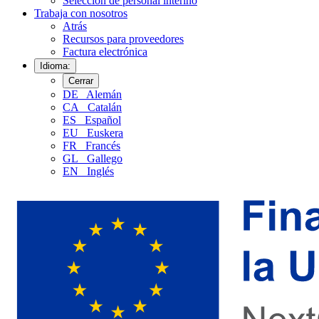
Selección de personal interino
Trabaja con nosotros
Atrás
Recursos para proveedores
Factura electrónica
Idioma:
Cerrar
DE
Alemán
CA
Catalán
ES
Español
EU
Euskera
FR
Francés
GL
Gallego
EN
Inglés