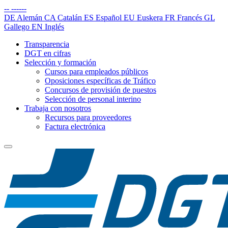
--
------
DE
Alemán
CA
Catalán
ES
Español
EU
Euskera
FR
Francés
GL
Gallego
EN
Inglés
Transparencia
DGT en cifras
Selección y formación
Cursos para empleados públicos
Oposiciones específicas de Tráfico
Concursos de provisión de puestos
Selección de personal interino
Trabaja con nosotros
Recursos para proveedores
Factura electrónica