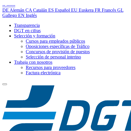
--
------
DE
Alemán
CA
Catalán
ES
Español
EU
Euskera
FR
Francés
GL
Gallego
EN
Inglés
Transparencia
DGT en cifras
Selección y formación
Cursos para empleados públicos
Oposiciones específicas de Tráfico
Concursos de provisión de puestos
Selección de personal interino
Trabaja con nosotros
Recursos para proveedores
Factura electrónica