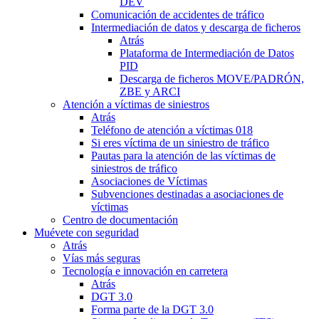
DEV
Comunicación de accidentes de tráfico
Intermediación de datos y descarga de ficheros
Atrás
Plataforma de Intermediación de Datos
PID
Descarga de ficheros MOVE/PADRÓN,
ZBE y ARCI
Atención a víctimas de siniestros
Atrás
Teléfono de atención a víctimas 018
Si eres víctima de un siniestro de tráfico
Pautas para la atención de las víctimas de
siniestros de tráfico
Asociaciones de Víctimas
Subvenciones destinadas a asociaciones de
víctimas
Centro de documentación
Muévete con seguridad
Atrás
Vías más seguras
Tecnología e innovación en carretera
Atrás
DGT 3.0
Forma parte de la DGT 3.0