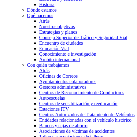
Historia
Dónde estamos
Qué hacemos
Atrás
Nuestros objetivos
Estrategias y planes
Consejo Superior de Tráfico y Seguridad Vial
Encuentro de ciudades
Educación Vial
Conocimiento e investigación
Ámbito internacional
Con quién trabajamos
Atrás
Oficinas de Correos
Ayuntamientos colaboradores
Gestores administrativos
Centros de Reconocimiento de Conductores
Autoescuelas
Centros de sensibilización y reeducación
Estaciones ITV
Centros Autorizados de Tratamiento de Vehículos
Entidades relacionadas con el vehículo histórico
Bancos y cajas de ahorro
Asociaciones de víctimas de accidentes
Talleres y asociaciones de talleres