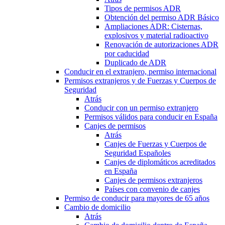
Tipos de permisos ADR
Obtención del permiso ADR Básico
Ampliaciones ADR: Cisternas,
explosivos y material radioactivo
Renovación de autorizaciones ADR
por caducidad
Duplicado de ADR
Conducir en el extranjero, permiso internacional
Permisos extranjeros y de Fuerzas y Cuerpos de
Seguridad
Atrás
Conducir con un permiso extranjero
Permisos válidos para conducir en España
Canjes de permisos
Atrás
Canjes de Fuerzas y Cuerpos de
Seguridad Españoles
Canjes de diplomáticos acreditados
en España
Canjes de permisos extranjeros
Países con convenio de canjes
Permiso de conducir para mayores de 65 años
Cambio de domicilio
Atrás