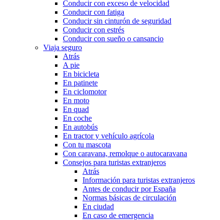
Conducir con exceso de velocidad
Conducir con fatiga
Conducir sin cinturón de seguridad
Conducir con estrés
Conducir con sueño o cansancio
Viaja seguro
Atrás
A pie
En bicicleta
En patinete
En ciclomotor
En moto
En quad
En coche
En autobús
En tractor y vehículo agrícola
Con tu mascota
Con caravana, remolque o autocaravana
Consejos para turistas extranjeros
Atrás
Información para turistas extranjeros
Antes de conducir por España
Normas básicas de circulación
En ciudad
En caso de emergencia