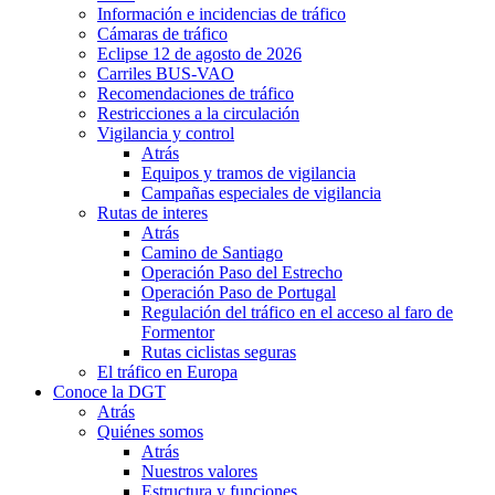
Información e incidencias de tráfico
Cámaras de tráfico
Eclipse 12 de agosto de 2026
Carriles BUS-VAO
Recomendaciones de tráfico
Restricciones a la circulación
Vigilancia y control
Atrás
Equipos y tramos de vigilancia
Campañas especiales de vigilancia
Rutas de interes
Atrás
Camino de Santiago
Operación Paso del Estrecho
Operación Paso de Portugal
Regulación del tráfico en el acceso al faro de
Formentor
Rutas ciclistas seguras
El tráfico en Europa
Conoce la DGT
Atrás
Quiénes somos
Atrás
Nuestros valores
Estructura y funciones