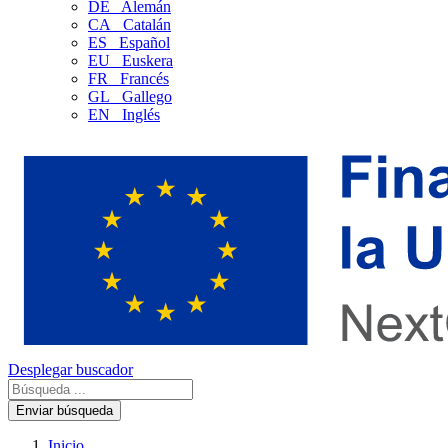
DE
Alemán
CA
Catalán
ES
Español
EU
Euskera
FR
Francés
GL
Gallego
EN
Inglés
Desplegar buscador
Enviar búsqueda
Inicio