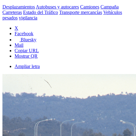
Desplazamientos
Autobuses y autocares
Camiones
Campaña
Carreteras
Estado del Tráfico
Transporte mercancías
Vehículos
pesados
vigilancia
X
Facebook
Bluesky
Mail
Copiar URL
Mostrar QR
Ampliar letra