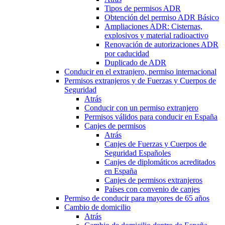
Tipos de permisos ADR
Obtención del permiso ADR Básico
Ampliaciones ADR: Cisternas,
explosivos y material radioactivo
Renovación de autorizaciones ADR
por caducidad
Duplicado de ADR
Conducir en el extranjero, permiso internacional
Permisos extranjeros y de Fuerzas y Cuerpos de
Seguridad
Atrás
Conducir con un permiso extranjero
Permisos válidos para conducir en España
Canjes de permisos
Atrás
Canjes de Fuerzas y Cuerpos de
Seguridad Españoles
Canjes de diplomáticos acreditados
en España
Canjes de permisos extranjeros
Países con convenio de canjes
Permiso de conducir para mayores de 65 años
Cambio de domicilio
Atrás