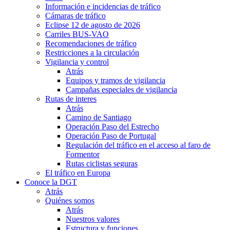
Información e incidencias de tráfico
Cámaras de tráfico
Eclipse 12 de agosto de 2026
Carriles BUS-VAO
Recomendaciones de tráfico
Restricciones a la circulación
Vigilancia y control
Atrás
Equipos y tramos de vigilancia
Campañas especiales de vigilancia
Rutas de interes
Atrás
Camino de Santiago
Operación Paso del Estrecho
Operación Paso de Portugal
Regulación del tráfico en el acceso al faro de
Formentor
Rutas ciclistas seguras
El tráfico en Europa
Conoce la DGT
Atrás
Quiénes somos
Atrás
Nuestros valores
Estructura y funciones