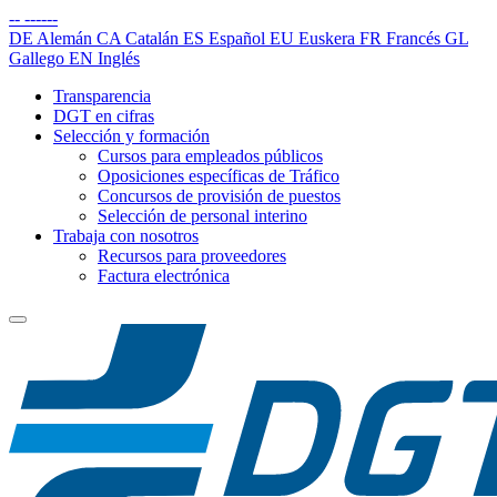
--
------
DE
Alemán
CA
Catalán
ES
Español
EU
Euskera
FR
Francés
GL
Gallego
EN
Inglés
Transparencia
DGT en cifras
Selección y formación
Cursos para empleados públicos
Oposiciones específicas de Tráfico
Concursos de provisión de puestos
Selección de personal interino
Trabaja con nosotros
Recursos para proveedores
Factura electrónica