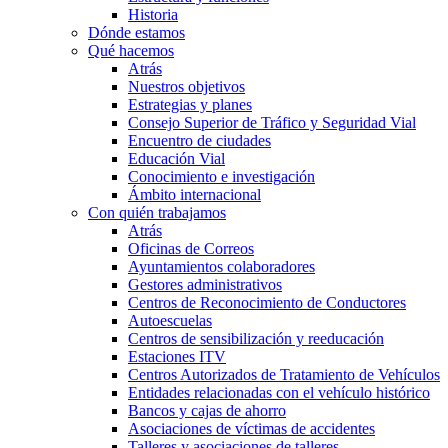
Historia
Dónde estamos
Qué hacemos
Atrás
Nuestros objetivos
Estrategias y planes
Consejo Superior de Tráfico y Seguridad Vial
Encuentro de ciudades
Educación Vial
Conocimiento e investigación
Ámbito internacional
Con quién trabajamos
Atrás
Oficinas de Correos
Ayuntamientos colaboradores
Gestores administrativos
Centros de Reconocimiento de Conductores
Autoescuelas
Centros de sensibilización y reeducación
Estaciones ITV
Centros Autorizados de Tratamiento de Vehículos
Entidades relacionadas con el vehículo histórico
Bancos y cajas de ahorro
Asociaciones de víctimas de accidentes
Talleres y asociaciones de talleres