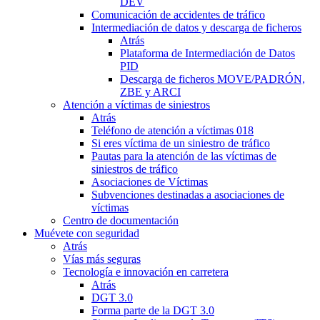
DEV
Comunicación de accidentes de tráfico
Intermediación de datos y descarga de ficheros
Atrás
Plataforma de Intermediación de Datos
PID
Descarga de ficheros MOVE/PADRÓN,
ZBE y ARCI
Atención a víctimas de siniestros
Atrás
Teléfono de atención a víctimas 018
Si eres víctima de un siniestro de tráfico
Pautas para la atención de las víctimas de
siniestros de tráfico
Asociaciones de Víctimas
Subvenciones destinadas a asociaciones de
víctimas
Centro de documentación
Muévete con seguridad
Atrás
Vías más seguras
Tecnología e innovación en carretera
Atrás
DGT 3.0
Forma parte de la DGT 3.0