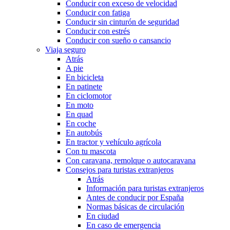
Conducir con exceso de velocidad
Conducir con fatiga
Conducir sin cinturón de seguridad
Conducir con estrés
Conducir con sueño o cansancio
Viaja seguro
Atrás
A pie
En bicicleta
En patinete
En ciclomotor
En moto
En quad
En coche
En autobús
En tractor y vehículo agrícola
Con tu mascota
Con caravana, remolque o autocaravana
Consejos para turistas extranjeros
Atrás
Información para turistas extranjeros
Antes de conducir por España
Normas básicas de circulación
En ciudad
En caso de emergencia