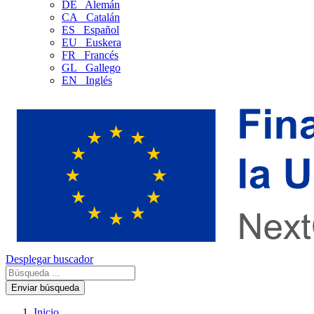
DE
Alemán
CA
Catalán
ES
Español
EU
Euskera
FR
Francés
GL
Gallego
EN
Inglés
Desplegar buscador
Enviar búsqueda
Inicio