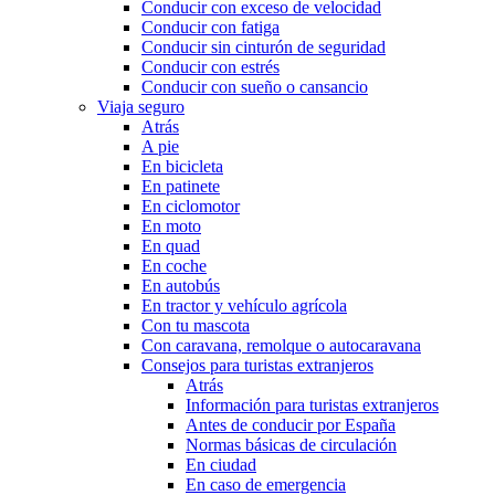
Conducir con exceso de velocidad
Conducir con fatiga
Conducir sin cinturón de seguridad
Conducir con estrés
Conducir con sueño o cansancio
Viaja seguro
Atrás
A pie
En bicicleta
En patinete
En ciclomotor
En moto
En quad
En coche
En autobús
En tractor y vehículo agrícola
Con tu mascota
Con caravana, remolque o autocaravana
Consejos para turistas extranjeros
Atrás
Información para turistas extranjeros
Antes de conducir por España
Normas básicas de circulación
En ciudad
En caso de emergencia