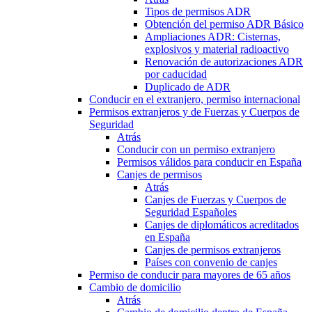
Tipos de permisos ADR
Obtención del permiso ADR Básico
Ampliaciones ADR: Cisternas,
explosivos y material radioactivo
Renovación de autorizaciones ADR
por caducidad
Duplicado de ADR
Conducir en el extranjero, permiso internacional
Permisos extranjeros y de Fuerzas y Cuerpos de
Seguridad
Atrás
Conducir con un permiso extranjero
Permisos válidos para conducir en España
Canjes de permisos
Atrás
Canjes de Fuerzas y Cuerpos de
Seguridad Españoles
Canjes de diplomáticos acreditados
en España
Canjes de permisos extranjeros
Países con convenio de canjes
Permiso de conducir para mayores de 65 años
Cambio de domicilio
Atrás