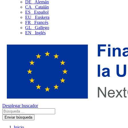
DE
Alemán
CA
Catalán
ES
Español
EU
Euskera
FR
Francés
GL
Gallego
EN
Inglés
Desplegar buscador
Enviar búsqueda
Inicio