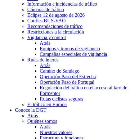
Información e incidencias de tráfico
Cámaras de tráfico
Eclipse 12 de agosto de 2026
Carriles BUS-VAO
Recomendaciones de tráfico
Restricciones a la circulación
Vigilancia y control
Atrás
Equipos y tramos de vigilancia
Campañas especiales de vigilancia
Rutas de interes
Atrás
Camino de Santiago
Operación Paso del Estrecho
Operación Paso de Portugal
Regulación del tráfico en el acceso al faro de
Formentor
Rutas ciclistas seguras
El tráfico en Europa
Conoce la DGT
Atrás
Quiénes somos
Atrás
Nuestros valores
Estructura y funciones