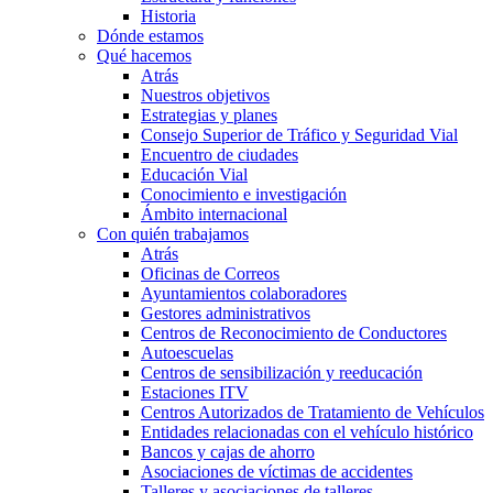
Historia
Dónde estamos
Qué hacemos
Atrás
Nuestros objetivos
Estrategias y planes
Consejo Superior de Tráfico y Seguridad Vial
Encuentro de ciudades
Educación Vial
Conocimiento e investigación
Ámbito internacional
Con quién trabajamos
Atrás
Oficinas de Correos
Ayuntamientos colaboradores
Gestores administrativos
Centros de Reconocimiento de Conductores
Autoescuelas
Centros de sensibilización y reeducación
Estaciones ITV
Centros Autorizados de Tratamiento de Vehículos
Entidades relacionadas con el vehículo histórico
Bancos y cajas de ahorro
Asociaciones de víctimas de accidentes
Talleres y asociaciones de talleres