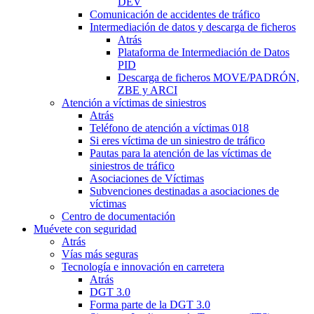
DEV
Comunicación de accidentes de tráfico
Intermediación de datos y descarga de ficheros
Atrás
Plataforma de Intermediación de Datos
PID
Descarga de ficheros MOVE/PADRÓN,
ZBE y ARCI
Atención a víctimas de siniestros
Atrás
Teléfono de atención a víctimas 018
Si eres víctima de un siniestro de tráfico
Pautas para la atención de las víctimas de
siniestros de tráfico
Asociaciones de Víctimas
Subvenciones destinadas a asociaciones de
víctimas
Centro de documentación
Muévete con seguridad
Atrás
Vías más seguras
Tecnología e innovación en carretera
Atrás
DGT 3.0
Forma parte de la DGT 3.0