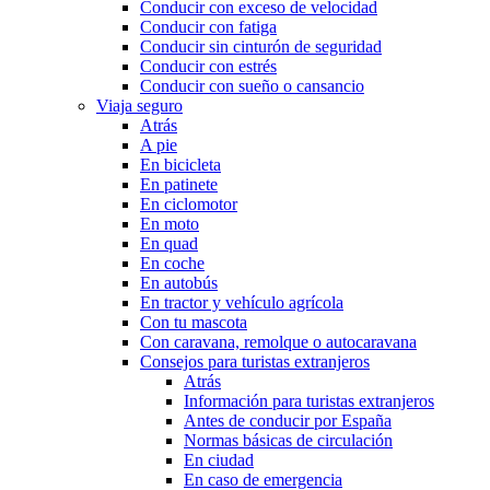
Conducir con exceso de velocidad
Conducir con fatiga
Conducir sin cinturón de seguridad
Conducir con estrés
Conducir con sueño o cansancio
Viaja seguro
Atrás
A pie
En bicicleta
En patinete
En ciclomotor
En moto
En quad
En coche
En autobús
En tractor y vehículo agrícola
Con tu mascota
Con caravana, remolque o autocaravana
Consejos para turistas extranjeros
Atrás
Información para turistas extranjeros
Antes de conducir por España
Normas básicas de circulación
En ciudad
En caso de emergencia