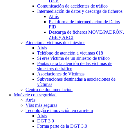
DEV
Comunicación de accidentes de tráfico
Intermediación de datos y descarga de ficheros
Atrás
Plataforma de Intermediación de Datos
PID
Descarga de ficheros MOVE/PADRÓN,
ZBE y ARCI
Atención a víctimas de siniestros
Atrás
Teléfono de atención a víctimas 018
Si eres víctima de un siniestro de tráfico
Pautas para la atención de las víctimas de
siniestros de tráfico
Asociaciones de Víctimas
Subvenciones destinadas a asociaciones de
víctimas
Centro de documentación
Muévete con seguridad
Atrás
Vías más seguras
Tecnología e innovación en carretera
Atrás
DGT 3.0
Forma parte de la DGT 3.0