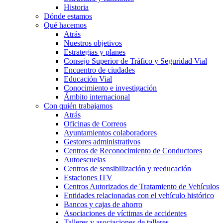
Historia
Dónde estamos
Qué hacemos
Atrás
Nuestros objetivos
Estrategias y planes
Consejo Superior de Tráfico y Seguridad Vial
Encuentro de ciudades
Educación Vial
Conocimiento e investigación
Ámbito internacional
Con quién trabajamos
Atrás
Oficinas de Correos
Ayuntamientos colaboradores
Gestores administrativos
Centros de Reconocimiento de Conductores
Autoescuelas
Centros de sensibilización y reeducación
Estaciones ITV
Centros Autorizados de Tratamiento de Vehículos
Entidades relacionadas con el vehículo histórico
Bancos y cajas de ahorro
Asociaciones de víctimas de accidentes
Talleres y asociaciones de talleres