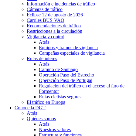
Información e incidencias de tráfico
Cámaras de tráfico
Eclipse 12 de agosto de 2026
Carriles BUS-VAO
Recomendaciones de tráfico
Restricciones a la circulación
Vigilancia y control
Atrás
Equipos y tramos de vigilancia
Campañas especiales de vigilancia
Rutas de interes
Atrás
Camino de Santiago
Operación Paso del Estrecho
Operación Paso de Portugal
Regulación del tráfico en el acceso al faro de
Formentor
Rutas ciclistas seguras
El tráfico en Europa
Conoce la DGT
Atrás
Quiénes somos
Atrás
Nuestros valores
Estructura y funciones