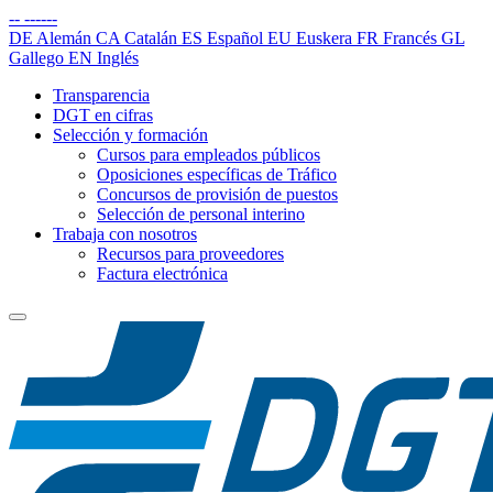
--
------
DE
Alemán
CA
Catalán
ES
Español
EU
Euskera
FR
Francés
GL
Gallego
EN
Inglés
Transparencia
DGT en cifras
Selección y formación
Cursos para empleados públicos
Oposiciones específicas de Tráfico
Concursos de provisión de puestos
Selección de personal interino
Trabaja con nosotros
Recursos para proveedores
Factura electrónica