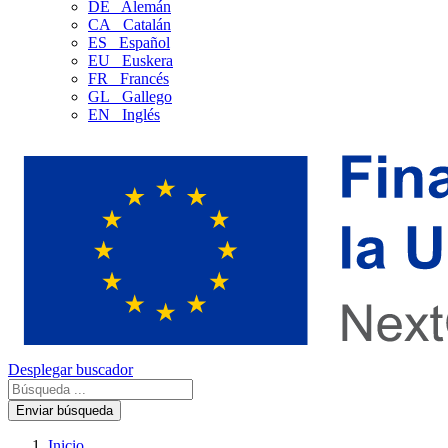
DE
Alemán
CA
Catalán
ES
Español
EU
Euskera
FR
Francés
GL
Gallego
EN
Inglés
Desplegar buscador
Enviar búsqueda
Inicio