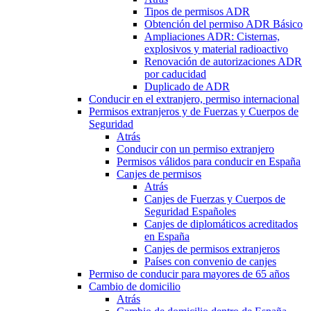
Tipos de permisos ADR
Obtención del permiso ADR Básico
Ampliaciones ADR: Cisternas,
explosivos y material radioactivo
Renovación de autorizaciones ADR
por caducidad
Duplicado de ADR
Conducir en el extranjero, permiso internacional
Permisos extranjeros y de Fuerzas y Cuerpos de
Seguridad
Atrás
Conducir con un permiso extranjero
Permisos válidos para conducir en España
Canjes de permisos
Atrás
Canjes de Fuerzas y Cuerpos de
Seguridad Españoles
Canjes de diplomáticos acreditados
en España
Canjes de permisos extranjeros
Países con convenio de canjes
Permiso de conducir para mayores de 65 años
Cambio de domicilio
Atrás