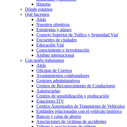
Historia
Dónde estamos
Qué hacemos
Atrás
Nuestros objetivos
Estrategias y planes
Consejo Superior de Tráfico y Seguridad Vial
Encuentro de ciudades
Educación Vial
Conocimiento e investigación
Ámbito internacional
Con quién trabajamos
Atrás
Oficinas de Correos
Ayuntamientos colaboradores
Gestores administrativos
Centros de Reconocimiento de Conductores
Autoescuelas
Centros de sensibilización y reeducación
Estaciones ITV
Centros Autorizados de Tratamiento de Vehículos
Entidades relacionadas con el vehículo histórico
Bancos y cajas de ahorro
Asociaciones de víctimas de accidentes
Talleres y asociaciones de talleres