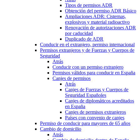
Tipos de permisos ADR
Obtención del permiso ADR Básico
Ampliaciones ADR: Cisternas,
explosivos y material radioactivo
Renovación de autorizaciones ADR
por caducidad
Duplicado de ADR
Conducir en el extranjero, permiso internacional
Permisos extranjeros y de Fuerzas y Cuerpos de
Seguridad
Atrás
Conducir con un permiso extranjero
Permisos válidos para conducir en España
Canjes de permisos
Atrás
Canjes de Fuerzas y Cuerpos de
Seguridad Españoles
Canjes de diplomáticos acreditados
en España
Canjes de permisos extranjeros
Países con convenio de canjes
Permiso de conducir para mayores de 65 años
Cambio de domicilio
Atrás