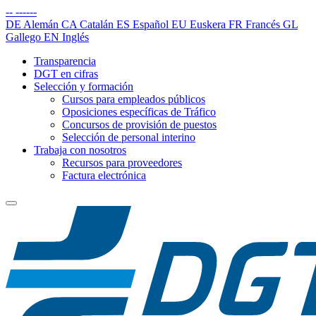
--
------
DE
Alemán
CA
Catalán
ES
Español
EU
Euskera
FR
Francés
GL
Gallego
EN
Inglés
Transparencia
DGT en cifras
Selección y formación
Cursos para empleados públicos
Oposiciones específicas de Tráfico
Concursos de provisión de puestos
Selección de personal interino
Trabaja con nosotros
Recursos para proveedores
Factura electrónica