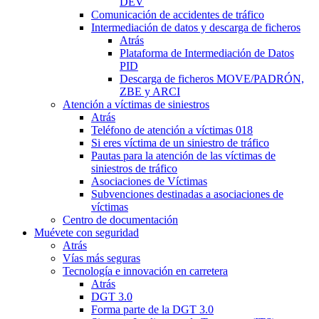
DEV
Comunicación de accidentes de tráfico
Intermediación de datos y descarga de ficheros
Atrás
Plataforma de Intermediación de Datos
PID
Descarga de ficheros MOVE/PADRÓN,
ZBE y ARCI
Atención a víctimas de siniestros
Atrás
Teléfono de atención a víctimas 018
Si eres víctima de un siniestro de tráfico
Pautas para la atención de las víctimas de
siniestros de tráfico
Asociaciones de Víctimas
Subvenciones destinadas a asociaciones de
víctimas
Centro de documentación
Muévete con seguridad
Atrás
Vías más seguras
Tecnología e innovación en carretera
Atrás
DGT 3.0
Forma parte de la DGT 3.0