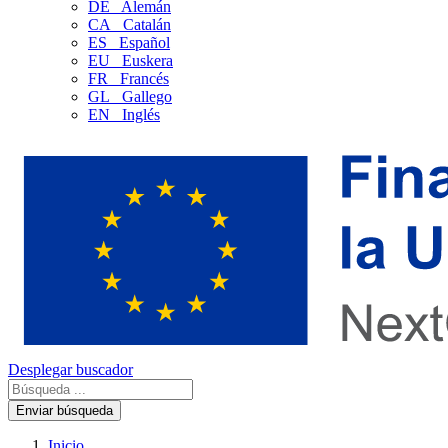
DE
Alemán
CA
Catalán
ES
Español
EU
Euskera
FR
Francés
GL
Gallego
EN
Inglés
Desplegar buscador
Enviar búsqueda
Inicio