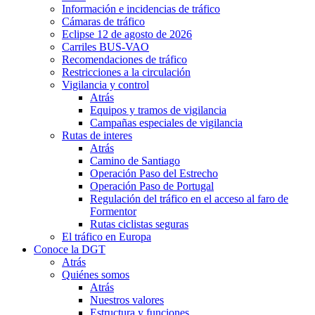
Información e incidencias de tráfico
Cámaras de tráfico
Eclipse 12 de agosto de 2026
Carriles BUS-VAO
Recomendaciones de tráfico
Restricciones a la circulación
Vigilancia y control
Atrás
Equipos y tramos de vigilancia
Campañas especiales de vigilancia
Rutas de interes
Atrás
Camino de Santiago
Operación Paso del Estrecho
Operación Paso de Portugal
Regulación del tráfico en el acceso al faro de
Formentor
Rutas ciclistas seguras
El tráfico en Europa
Conoce la DGT
Atrás
Quiénes somos
Atrás
Nuestros valores
Estructura y funciones