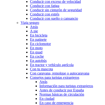
Conducir con exceso de velocidad
Conducir con fatiga
Conducir sin cinturón de seguridad
Conducir con estrés
Conducir con sueño o cansancio
Viaja seguro
Atrás
A pie
En bicicleta
En patinete
En ciclomotor
En moto
En quad
En coche
En autobús
En tractor y vehículo agrícola
Con tu mascota
Con caravana, remolque o autocaravana
Consejos para turistas extranjeros
Atrás
Información para turistas extranjeros
Antes de conducir por España
Normas básicas de circulación
En ciudad
En caso de emergencia