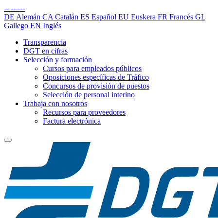
--
------
DE
Alemán
CA
Catalán
ES
Español
EU
Euskera
FR
Francés
GL
Gallego
EN
Inglés
Transparencia
DGT en cifras
Selección y formación
Cursos para empleados públicos
Oposiciones específicas de Tráfico
Concursos de provisión de puestos
Selección de personal interino
Trabaja con nosotros
Recursos para proveedores
Factura electrónica