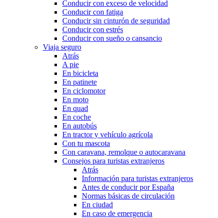
Conducir con exceso de velocidad
Conducir con fatiga
Conducir sin cinturón de seguridad
Conducir con estrés
Conducir con sueño o cansancio
Viaja seguro
Atrás
A pie
En bicicleta
En patinete
En ciclomotor
En moto
En quad
En coche
En autobús
En tractor y vehículo agrícola
Con tu mascota
Con caravana, remolque o autocaravana
Consejos para turistas extranjeros
Atrás
Información para turistas extranjeros
Antes de conducir por España
Normas básicas de circulación
En ciudad
En caso de emergencia