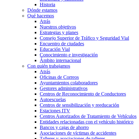
Historia
Dónde estamos
Qué hacemos
Atrás
Nuestros objetivos
Estrategias y planes
Consejo Superior de Tráfico y Seguridad Vial
Encuentro de ciudades
Educación Vial
Conocimiento e investigación
Ámbito internacional
Con quién trabajamos
Atrás
Oficinas de Correos
Ayuntamientos colaboradores
Gestores administrativos
Centros de Reconocimiento de Conductores
Autoescuelas
Centros de sensibilización y reeducación
Estaciones ITV
Centros Autorizados de Tratamiento de Vehículos
Entidades relacionadas con el vehículo histórico
Bancos y cajas de ahorro
Asociaciones de víctimas de accidentes
Talleres y asociaciones de talleres