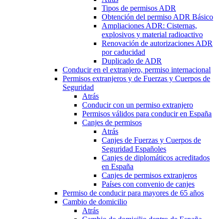
Tipos de permisos ADR
Obtención del permiso ADR Básico
Ampliaciones ADR: Cisternas,
explosivos y material radioactivo
Renovación de autorizaciones ADR
por caducidad
Duplicado de ADR
Conducir en el extranjero, permiso internacional
Permisos extranjeros y de Fuerzas y Cuerpos de
Seguridad
Atrás
Conducir con un permiso extranjero
Permisos válidos para conducir en España
Canjes de permisos
Atrás
Canjes de Fuerzas y Cuerpos de
Seguridad Españoles
Canjes de diplomáticos acreditados
en España
Canjes de permisos extranjeros
Países con convenio de canjes
Permiso de conducir para mayores de 65 años
Cambio de domicilio
Atrás