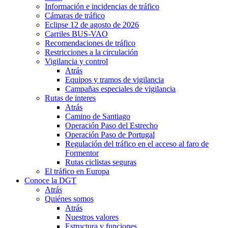
Información e incidencias de tráfico
Cámaras de tráfico
Eclipse 12 de agosto de 2026
Carriles BUS-VAO
Recomendaciones de tráfico
Restricciones a la circulación
Vigilancia y control
Atrás
Equipos y tramos de vigilancia
Campañas especiales de vigilancia
Rutas de interes
Atrás
Camino de Santiago
Operación Paso del Estrecho
Operación Paso de Portugal
Regulación del tráfico en el acceso al faro de
Formentor
Rutas ciclistas seguras
El tráfico en Europa
Conoce la DGT
Atrás
Quiénes somos
Atrás
Nuestros valores
Estructura y funciones