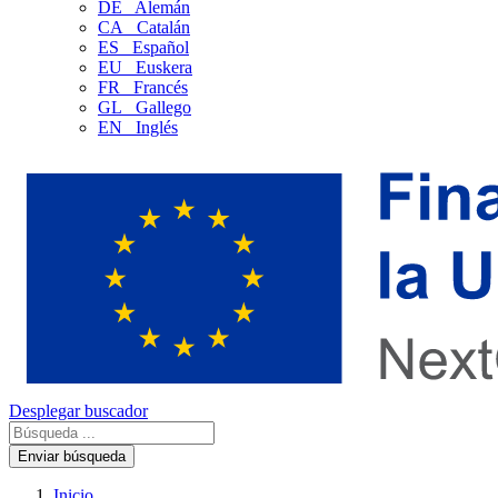
DE
Alemán
CA
Catalán
ES
Español
EU
Euskera
FR
Francés
GL
Gallego
EN
Inglés
Desplegar buscador
Enviar búsqueda
Inicio