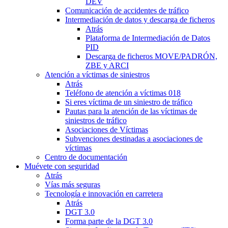
DEV
Comunicación de accidentes de tráfico
Intermediación de datos y descarga de ficheros
Atrás
Plataforma de Intermediación de Datos
PID
Descarga de ficheros MOVE/PADRÓN,
ZBE y ARCI
Atención a víctimas de siniestros
Atrás
Teléfono de atención a víctimas 018
Si eres víctima de un siniestro de tráfico
Pautas para la atención de las víctimas de
siniestros de tráfico
Asociaciones de Víctimas
Subvenciones destinadas a asociaciones de
víctimas
Centro de documentación
Muévete con seguridad
Atrás
Vías más seguras
Tecnología e innovación en carretera
Atrás
DGT 3.0
Forma parte de la DGT 3.0