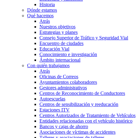
Historia
Dónde estamos
Qué hacemos
Atrás
Nuestros objetivos
Estrategias y planes
Consejo Superior de Tráfico y Seguridad Vial
Encuentro de ciudades
Educación Vial
Conocimiento e investigación
Ámbito internacional
Con quién trabajamos
Atrás
Oficinas de Correos
Ayuntamientos colaboradores
Gestores administrativos
Centros de Reconocimiento de Conductores
Autoescuelas
Centros de sensibilización y reeducación
Estaciones ITV
Centros Autorizados de Tratamiento de Vehículos
Entidades relacionadas con el vehículo histórico
Bancos y cajas de ahorro
Asociaciones de víctimas de accidentes
Talleres y asociaciones de talleres