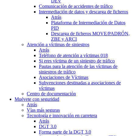
DEV
Comunicación de accidentes de tráfico
Intermediación de datos y descarga de ficheros
Atrás
Plataforma de Intermediación de Datos
PID
Descarga de ficheros MOVE/PADRÓN,
ZBE y ARCI
Atención a víctimas de siniestros
Atrás
Teléfono de atención a víctimas 018
Si eres víctima de un siniestro de tráfico
Pautas para la atención de las víctimas de
siniestros de tráfico
Asociaciones de Víctimas
Subvenciones destinadas a asociaciones de
víctimas
Centro de documentación
Muévete con seguridad
Atrás
Vías más seguras
Tecnología e innovación en carretera
Atrás
DGT 3.0
Forma parte de la DGT 3.0