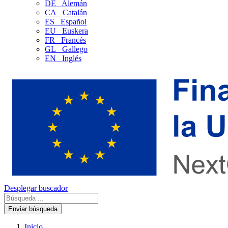
DE
Alemán
CA
Catalán
ES
Español
EU
Euskera
FR
Francés
GL
Gallego
EN
Inglés
Desplegar buscador
Enviar búsqueda
Inicio