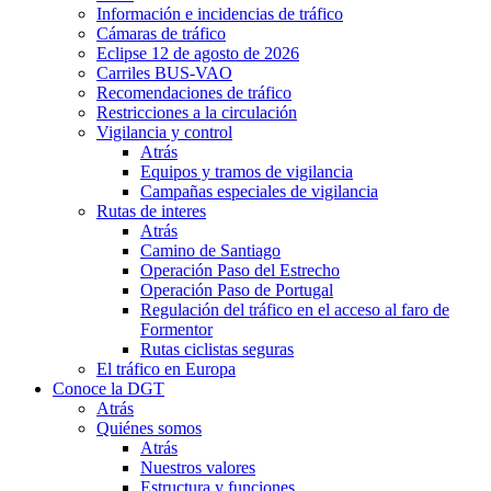
Información e incidencias de tráfico
Cámaras de tráfico
Eclipse 12 de agosto de 2026
Carriles BUS-VAO
Recomendaciones de tráfico
Restricciones a la circulación
Vigilancia y control
Atrás
Equipos y tramos de vigilancia
Campañas especiales de vigilancia
Rutas de interes
Atrás
Camino de Santiago
Operación Paso del Estrecho
Operación Paso de Portugal
Regulación del tráfico en el acceso al faro de
Formentor
Rutas ciclistas seguras
El tráfico en Europa
Conoce la DGT
Atrás
Quiénes somos
Atrás
Nuestros valores
Estructura y funciones