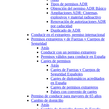
Tipos de permisos ADR
Obtención del permiso ADR Básico
Ampliaciones ADR: Cisternas,
explosivos y material radioactivo
Renovación de autorizaciones ADR
por caducidad
Duplicado de ADR
Conducir en el extranjero, permiso internacional
Permisos extranjeros y de Fuerzas y Cuerpos de
Seguridad
Atrás
Conducir con un permiso extranjero
Permisos válidos para conducir en España
Canjes de permisos
Atrás
Canjes de Fuerzas y Cuerpos de
Seguridad Españoles
Canjes de diplomáticos acreditados
en España
Canjes de permisos extranjeros
Países con convenio de canjes
Permiso de conducir para mayores de 65 años
Cambio de domicilio
Atrás