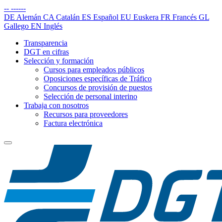
--
------
DE
Alemán
CA
Catalán
ES
Español
EU
Euskera
FR
Francés
GL
Gallego
EN
Inglés
Transparencia
DGT en cifras
Selección y formación
Cursos para empleados públicos
Oposiciones específicas de Tráfico
Concursos de provisión de puestos
Selección de personal interino
Trabaja con nosotros
Recursos para proveedores
Factura electrónica