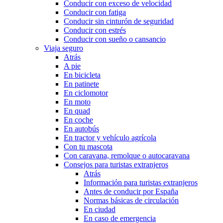
Conducir con exceso de velocidad
Conducir con fatiga
Conducir sin cinturón de seguridad
Conducir con estrés
Conducir con sueño o cansancio
Viaja seguro
Atrás
A pie
En bicicleta
En patinete
En ciclomotor
En moto
En quad
En coche
En autobús
En tractor y vehículo agrícola
Con tu mascota
Con caravana, remolque o autocaravana
Consejos para turistas extranjeros
Atrás
Información para turistas extranjeros
Antes de conducir por España
Normas básicas de circulación
En ciudad
En caso de emergencia