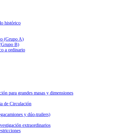
lo histórico
ico (Grupo A)
 (Grupo B)
co a ordinario
ción para grandes masas y dimensiones
a de Circulación
gacamiones y dúo-trailers)
vestigación extraordinarios
estricciones