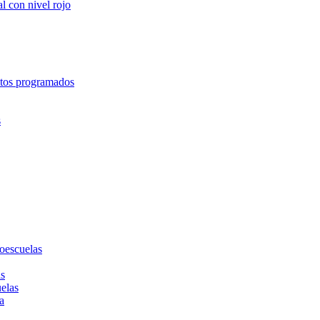
l con nivel rojo
entos programados
s
toescuelas
as
uelas
a