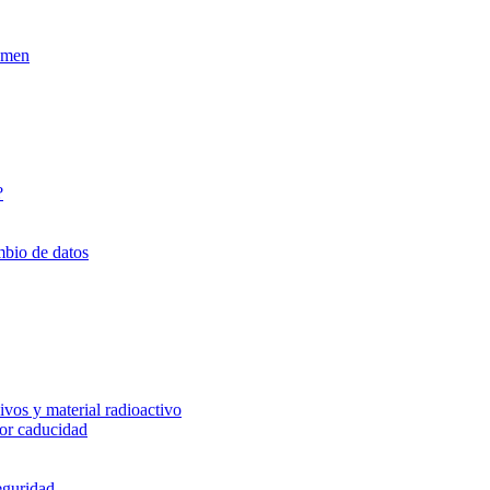
xamen
?
mbio de datos
vos y material radioactivo
or caducidad
eguridad