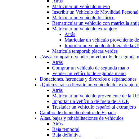
Atrás
Matricular un vehículo nuevo
Inscribir un Vehículo de Movilidad Person
Matricular un vehículo histórico
Rematricular un vehículo con matrícula anti
Matricular un vehículo extranjero
Atrás
Matricular un vehículo proveniente d
Importar un vehículo de fuera de la 
Matricula temporal: placas verdes
¿Vas a comprar o vender un vehículo de segunda
Atrás
Comprar un vehículo de segunda mano
Vender un vehículo de segunda mano
Donaciones, herencias y divorcios o separaciones
¿Quieres traer o llevarte un vehículo del extranjero
Atrás
Matricular un vehículo proveniente de la U
Importar un vehículo de fuera de la UE
Trasladar un vehículo español al extranjero
Cambio de domicilio dentro de España
Altas, bajas y rehabilitaciones de vehículos
Atrás
Baja temporal
Baja definitiva