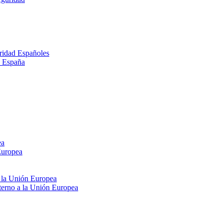
ridad Españoles
n España
ea
Europea
e la Unión Europea
xterno a la Unión Europea