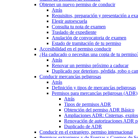
Obtener un nuevo permiso de conducir
Atrás
Requisitos, preparación y presentación a e
Elegir autoescuela
Consulta tu nota de examen
Traslado de expediente
Anulación de convocatoria de examen
Estado de tramitación de tu permiso
Accesibilidad en el permiso conducir
¿Ha caducado o necesitas una copia de tu permiso
Atrás
Renovar un permiso próximo a caducar
Duplicado por deterioro, pérdida, robo o ca
Conducir mercancías peligrosas
Atrás
Definición y tipos de mercancías peligrosas
Permisos para mercancías peligrosas (ADR)
Atrás
Tipos de permisos ADR
Obtención del permiso ADR Básico
Ampliaciones ADR: Cisternas, explosi
Renovación de autorizaciones ADR p
Duplicado de ADR
Conducir en el extranjero, permiso internacional
Permisos extranjeros y de Fuerzas y Cuerpos de S