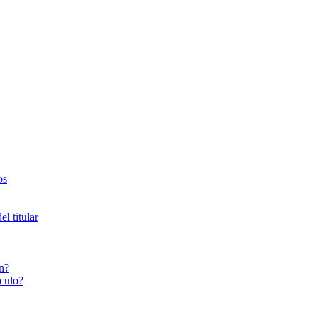
os
l titular
n?
culo?