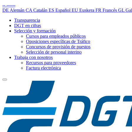
--
------
DE
Alemán
CA
Catalán
ES
Español
EU
Euskera
FR
Francés
GL
Gal
Transparencia
DGT en cifras
Selección y formación
Cursos para empleados públicos
Oposiciones específicas de Tráfico
Concursos de provisión de puestos
Selección de personal interino
Trabaja con nosotros
Recursos para proveedores
Factura electrónica